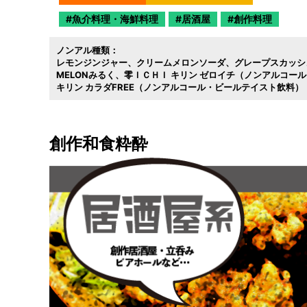
魚介料理・海鮮料理
居酒屋
創作料理
ノンアル種類：
レモンジンジャー
クリームメロンソーダ
グレープスカッシ
MELONみるく
零ＩＣＨＩ キリン ゼロイチ（ノンアルコー
キリン カラダFREE（ノンアルコール・ビールテイスト飲料）
創作和食粋酔