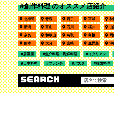
#創作料理 のオススメ店紹介
北海道
青森
岩手
宮城
新潟
富山
石川
福井
奈良
和歌山
鳥取
島根
熊本
大分
宮崎
鹿児島
居酒屋
魚介料理・海鮮料理
イタリアン
日本料理
フレンチ
パスタ
韓国料理