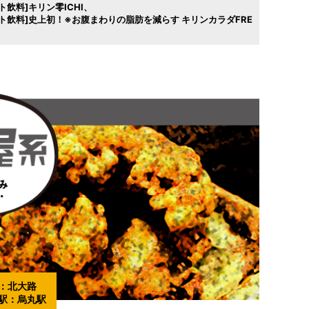
飲料]キリン零ICHI
ト飲料]史上初！※お腹まわりの脂肪を減らす キリンカラダFRE
：
北大路
駅：
烏丸駅