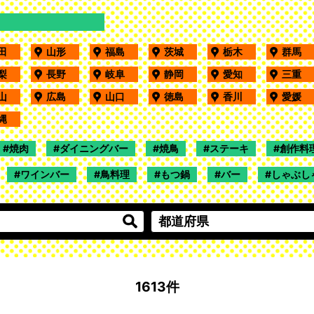
秋田
山形
福島
茨城
栃木
群馬
山梨
長野
岐阜
静岡
愛知
三重
岡山
広島
山口
徳島
香川
愛媛
沖縄
焼肉
ダイニングバー
焼鳥
ステーキ
創作料
ワインバー
鳥料理
もつ鍋
バー
しゃぶし
1613件