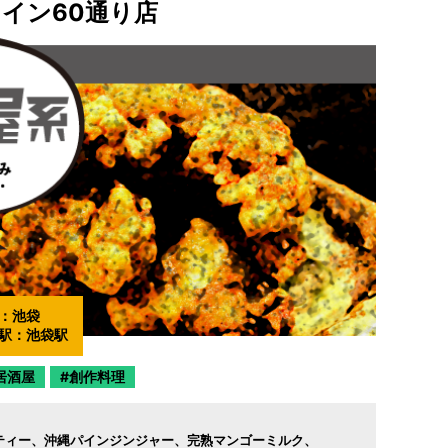
ャイン60通り店
：
池袋
駅：
池袋駅
居酒屋
創作料理
ティー
沖縄パインジンジャー
完熟マンゴーミルク