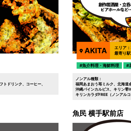
エリア：
AKITA
最寄り駅
魚介料理・海鮮料理
ノンアル種類：
フトドリンク
コーヒー
福岡あまおう苺ミルク
北海道
沖縄パインカルピス
キリン零
キリンカラダFREE（ノンアル
魚民 横手駅前店