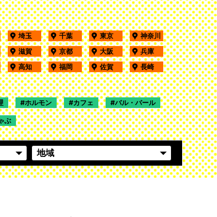
埼玉
千葉
東京
神奈川
滋賀
京都
大阪
兵庫
高知
福岡
佐賀
長崎
理
ホルモン
カフェ
バル・バール
ゃぶ