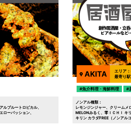
エリア：
AKITA
最寄り駅
魚介料理・海鮮料理
ノンアル種類：
アルブルートロピカル
レモンジンジャー
クリームメ
エローパッション
MELONみるく
零ＩＣＨＩ キ
キリン カラダFREE（ノンア