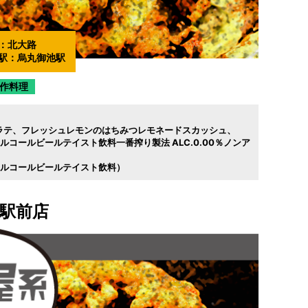
：
北大路
駅：
烏丸御池駅
作料理
ラテ
フレッシュレモンのはちみつレモネードスカッシュ
アルコールビールテイスト飲料一番搾り製法 ALC.0.00％ノンア
ンアルコールビールテイスト飲料）
口駅前店