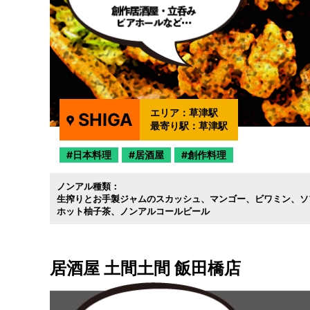
エリア：
草津駅
SHIGA
最寄り駅：
草津駅
日本料理
居酒屋
創作料理
ノンアル種類：
生搾りとお手製ジャムのスカッシュ
マンゴー
ビワミン
ソ
ホット柚子茶
ノンアルコールビール
居酒屋 土間土間 飯田橋店