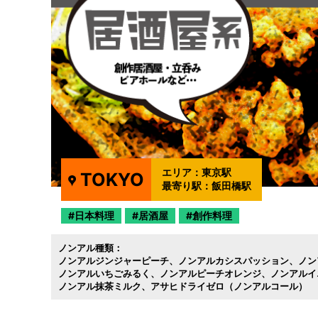
エリア：
東京駅
TOKYO
最寄り駅：
飯田橋駅
日本料理
居酒屋
創作料理
ノンアル種類：
ノンアルジンジャーピーチ
ノンアルカシスパッション
ノン
ノンアルいちごみるく
ノンアルピーチオレンジ
ノンアルイ
ノンアル抹茶ミルク
アサヒドライゼロ（ノンアルコール）