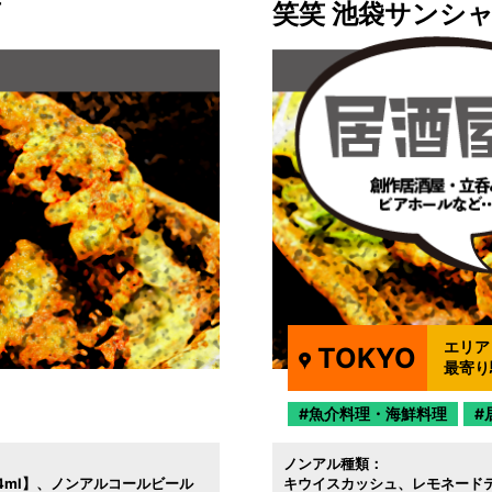
店
笑笑 池袋サンシ
エリア
TOKYO
最寄り
魚介料理・海鮮料理
ノンアル種類：
ml】
ノンアルコールビール
キウイスカッシュ
レモネード