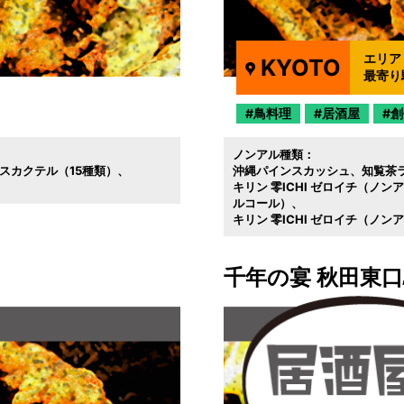
エリア
KYOTO
最寄り
鳥料理
居酒屋
創
ノンアル種類：
スカクテル（15種類）
沖縄パインスカッシュ
知覧茶
キリン 零ICHI ゼロイチ（ノン
ルコール）
キリン 零ICHI ゼロイチ（ノ
千年の宴 秋田東