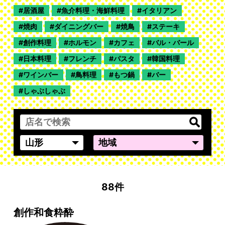
居酒屋
魚介料理・海鮮料理
イタリアン
焼肉
ダイニングバー
焼鳥
ステーキ
創作料理
ホルモン
カフェ
バル・バール
日本料理
フレンチ
パスタ
韓国料理
ワインバー
鳥料理
もつ鍋
バー
しゃぶしゃぶ
88件
創作和食粋酔