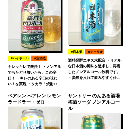
日本酒
チェリオ
ハイボール
宝酒造
酒粕発酵エキス末配合 ・リアル
な日本酒の風味を追求し、再現
キレッキレで爽快！ ・ノンアル
したノンアルコール飲料です。
でもたどり着いたら、この辛
・炭酸を入れて飲みやすく仕…
口！ ・キレのある辛口の味わ
い！を実現 ・タカラ「焼酎ハ…
ベアレン べアレン レモン
サントリー のんある酒場
ラードラー・ゼロ
梅酒ソーダ ノンアルコー
ル