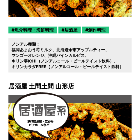
魚介料理・海鮮料理
居酒屋
創作料理
ノンアル種類：
福岡あまおう苺ミルク
北海道余市アップルティー
マンゴーオレンジ
沖縄パインカルピス
キリン零ICHI（ノンアルコール・ビールテイスト飲料）
キリンカラダFREE（ノンアルコール・ビールテイスト飲料）
居酒屋 土間土間 山形店