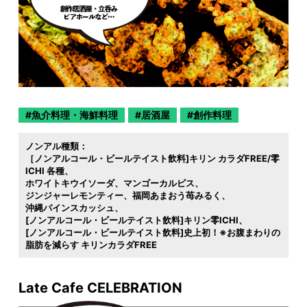
魚介料理・海鮮料理
居酒屋
創作料理
ノンアル種類：
［ノンアルコール・ビールテイスト飲料]キリン カラダFREE/零
ICHI 各種
ホワイトキウイソーダ
マンゴーカルピス
ジンジャーレモンティー
福岡あまおう苺みるく
沖縄パインスカッシュ
[ノンアルコール・ビールテイスト飲料]キリン零ICHI
[ノンアルコール・ビールテイスト飲料]史上初！※お腹まわりの
脂肪を減らす キリンカラダFREE
Late Cafe CELEBRATION