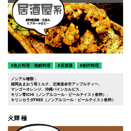
魚介料理・海鮮料理
居酒屋
創作料理
ノンアル種類：
福岡あまおう苺ミルク
北海道余市アップルティー
マンゴーオレンジ
沖縄パインカルピス
キリン零ICHI（ノンアルコール・ビールテイスト飲料）
キリンカラダFREE（ノンアルコール・ビールテイスト飲料）
火輝 極