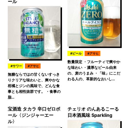
ール
ビール
アサヒ
数量限定 ・フルーティで爽やか
サワー
アサヒ
な味わい ・濃厚なビール由来
の、麦のうまみ ・「味」にこだ
無糖ならではの甘くないすっき
わる人の、革新的なおいし…
りクリアな味わいと、爽やかな
柑橘とジンの風味で、どんな食
事とも相性抜群です。 ・食事の
脂…
宝酒造 タカラ 辛口ゼロボ
チェリオ のんあるこーる
ール〈ジンジャーエー
日本酒風味 Sparkling
ル〉