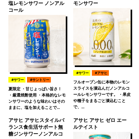
塩レモンサワー ノンアル
モンサワー
コール
サワー
アサヒ
サワー
サントリー
フルオープン缶に本物のレモン
スライスを漬込んだノンアルコ
夏限定 ・甘じょっぱい旨さ！
ールレモンサワーです。 ・果皮
・厳選焼酎使用 ・本格的なレモ
や種子をまるごと漬込むこと
ンサワーのような味わいはその
で、…
ままに、塩を加えることで…
アサヒ アサヒスタイルバ
アサヒ アサヒ ゼロ エー
ランス食生活サポート無
ルテイスト
糖ジンサワーノンアルコ