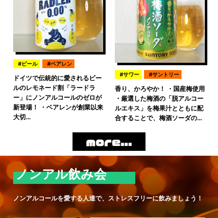
ビール
ベアレン
サワー
サントリー
ドイツで伝統的に愛されるビー
ルのレモネード割「ラードラ
香り、かろやか！ ・国産梅使用
ー」にノンアルコールのゼロが
・厳選した梅酒の「脱アルコー
新登場！ ・ベアレンが創業以来
ルエキス」を梅果汁とともに配
大切…
合することで、梅酒ソーダの…
ノンアル飲み会
ノンアルコールを愛する人達で、ストレスフリーに飲みましょう！