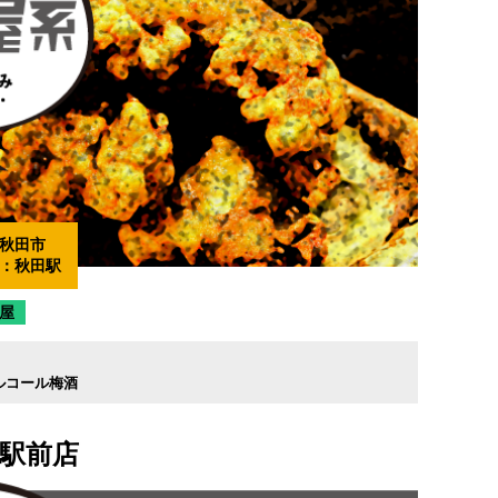
秋田市
：
秋田駅
屋
ルコール梅酒
口駅前店