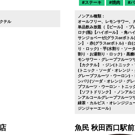
ステーキ
焼肉
バ
ノンアル種類：
クテル
オールフリー
レモンサワー
単品飲み放題（【ビール】・プ
ロナ(瓶)【ハイボール】・角ハ
サンジョベーゼ(グラスorボトル
ン】・赤(グラスorボトル)・白
り・ロック)・芋(水割り・ソー
割り・お湯割り・ロック)・黒糖
モンサワー・グレープフルーツ
【カクテル】・ジン(トニック・
(トニック・ソーダ・オレンジ・
グレープフルーツ・ウーロン)・
ンパリ(ソーダ・オレンジ・グレ
プフルーツ・ウーロン・トニック
【ソフトドリンク】・ノンアル
ンアルコールグレープフルーツ
緑茶・カルピス・オレンジジュ
ジンジャーエール）
店
魚民 秋田西口駅前