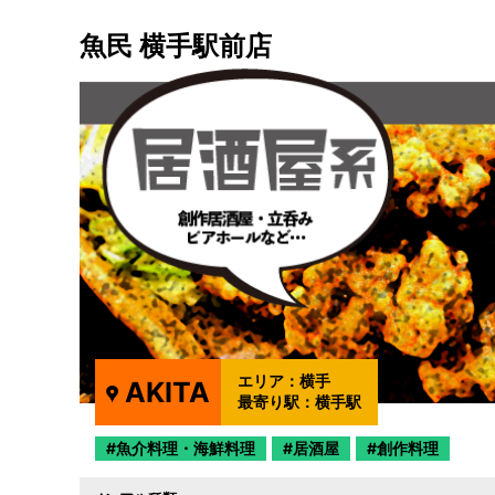
魚民 横手駅前店
エリア：
横手
AKITA
最寄り駅：
横手駅
魚介料理・海鮮料理
居酒屋
創作料理