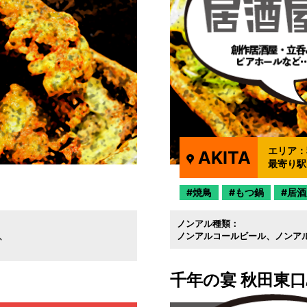
エリア：
AKITA
最寄り駅
焼鳥
もつ鍋
居酒
ノンアル種類：
ノンアルコールビール
ノンア
千年の宴 秋田東