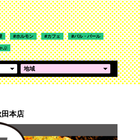
理
ホルモン
カフェ
バル・バール
ゃぶ
秋田本店