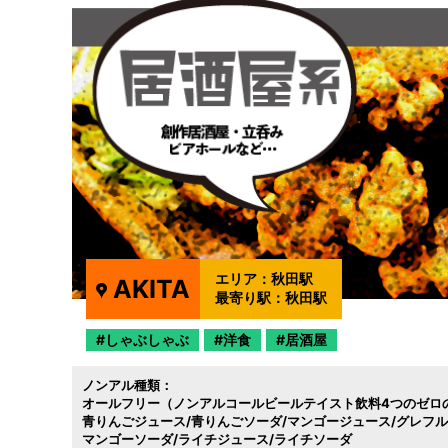
エリア：
秋田駅
AKITA
最寄り駅：
秋田駅
しゃぶしゃぶ
洋食
居酒屋
ノンアル種類：
オールフリー（ノンアルコールビールテイスト飲料4つのゼロ
青りんごジュース/青りんごソーダ/マンゴージュース/グレフ
マンゴーソーダ/ライチジュース/ライチソーダ