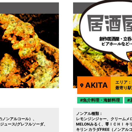
エリア：
AKITA
最寄り駅
魚介料理・海鮮料理
ノンアル種類：
のノンアルコール）
レモンジンジャー
クリームメ
ルジュース/グレフルソーダ
MELONみるく
零ＩＣＨＩ キ
キリン カラダFREE（ノンア