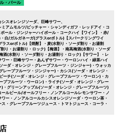
ル・バール
カシスオレンジソーダ
巨峰サワー
レミアムモルツ/ピッチャー・シャンディガフ・レッドアイ・コ
イボール・ジンジャーハイボール・コークハイ【ワイン】・赤/
)・白/ガルガネーガ(グラスorボトル)【スパークリングワイ
(グラスorボトル)【焼酎】・麦(水割り・ソーダ割り・お湯割
ダ割り・お湯割り・ロック)【梅酒】・南高梅酒(水割り・ソーダ
梅酒(水割り・ソーダ割り・お湯割り・ロック)【サワー】・レ
サワー・巨峰サワー・あんずサワー・ウーロンハイ・緑茶ハイ
ソーダ・オレンジ・グレープフルーツ・ジンジャー)・ウォッカ
グレープフルーツ・ジンジャー)・カシス(ソーダ・オレンジ・
ピーチ(ソーダ・オレンジ・グレープフルーツ・ウーロン)・カ
ープフルーツ・ウーロン)・ライチ(ソーダ・オレンジ・グレー
)・グリーンアップル(ソーダ・オレンジ・グレープフルーツ)
コールビール/オールフリー・ノンアルコールレモンサワー・ノ
サワー・ノンアルコールカシスオレンジソーダ・ウーロン茶・
ース・グレープフルーツジュース・トマトジュース・コーラ・
店