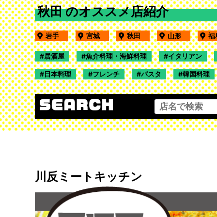
秋田 のオススメ店紹介
岩手
宮城
秋田
山形
居酒屋
魚介料理・海鮮料理
イタリアン
日本料理
フレンチ
パスタ
韓国料理
川反ミートキッチン