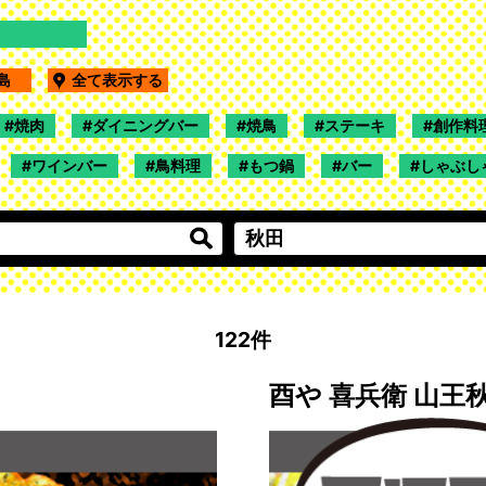
福島
全て表示する
焼肉
ダイニングバー
焼鳥
ステーキ
創作料
ワインバー
鳥料理
もつ鍋
バー
しゃぶし
122件
酉や 喜兵衛 山王