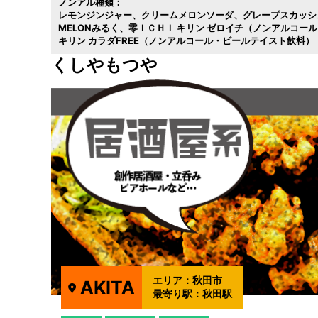
ノンアル種類：
レモンジンジャー
クリームメロンソーダ
グレープスカッシ
MELONみるく
零ＩＣＨＩ キリン ゼロイチ（ノンアルコー
キリン カラダFREE（ノンアルコール・ビールテイスト飲料）
くしやもつや
エリア：
秋田市
AKITA
最寄り駅：
秋田駅