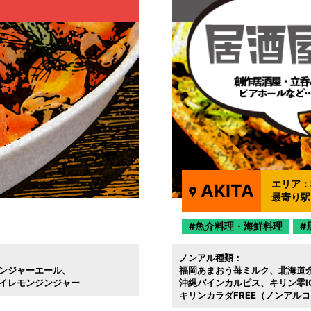
エリア：
AKITA
最寄り駅
魚介料理・海鮮料理
ノンアル種類：
ンジャーエール
福岡あまおう苺ミルク
北海道
イレモンジンジャー
沖縄パインカルピス
キリン零
キリンカラダFREE（ノンアル