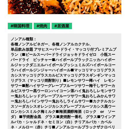
韓国料理
焼肉
居酒屋
ノンアル種類：
各種ノンアルビネガー
各種ノンアルカクテル
単品飲み放題 アサヒスーパードライ・マッコリ付プレミアムプ
ラン（■ビールスーパードライジョッキドライゼロ 小瓶スー
パードライ ピッチャー■ハイボールブラックニッカハイボー
ルジャックダニエルハイボールブッシュミルズハイボールコー
ラハイボールジンジャーハイボール■マッコリマッコリグラス
カシスマッコリグラスカルピスマッコリグラスギンギンマッコ
リグラス（マッコリ焼酎割り）■レモンサワー樽ハイ レモン
サワー■酎ハイサワーグレープフルーツサワー梅干しサワーカ
ルピスサワー黒ウーロンハイコーン茶ハイ鬼おろしレモンサワ
ー鬼おろしレッドグレープフルーツサワー鬼おろしみかんサワ
ー鬼おろしパインサワー鬼おろしライムサワー■カクテルカシ
スソーダカシスオレンジカシスグレープフルーツカシス黒ウー
ロンカシスミルク梅ミルク■梅酒濃醇梅酒（ロック or ソー
ダ） ■芋焼酎金黒 グラス■麦焼酎一番札 グラス■ワインア
ルパカ・シャルドネ・セミヨン（白）チリアルパカ・カベル
ネ・メルロー（赤）チリ■ノンアルコールブラックザクロベリ