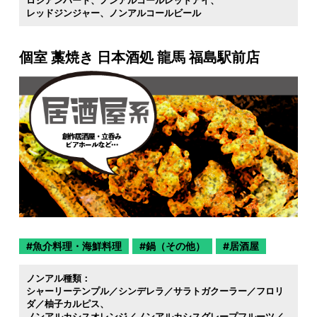
レッドジンジャー
ノンアルコールビール
個室 藁焼き 日本酒処 龍馬 福島駅前店
魚介料理・海鮮料理
鍋（その他）
居酒屋
ノンアル種類：
シャーリーテンプル／シンデレラ／サラトガクーラー／フロリ
ダ／柚子カルピス
ノンアルカシスオレンジ／ノンアルカシスグレープフルーツ／