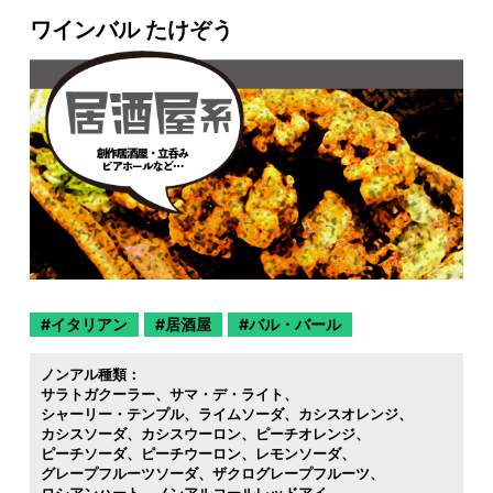
ワインバル たけぞう
イタリアン
居酒屋
バル・バール
ノンアル種類：
サラトガクーラー
サマ・デ・ライト
シャーリー・テンプル
ライムソーダ
カシスオレンジ
カシスソーダ
カシスウーロン
ピーチオレンジ
ピーチソーダ
ピーチウーロン
レモンソーダ
グレープフルーツソーダ
ザクログレープフルーツ
ロシアンハート
ノンアルコールレッドアイ