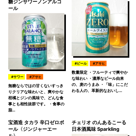
糖ジンサワーノンアルコ
ール
ビール
アサヒ
数量限定 ・フルーティで爽やか
サワー
アサヒ
な味わい ・濃厚なビール由来
の、麦のうまみ ・「味」にこだ
無糖ならではの甘くないすっき
わる人の、革新的なおいし…
りクリアな味わいと、爽やかな
柑橘とジンの風味で、どんな食
事とも相性抜群です。 ・食事の
脂…
宝酒造 タカラ 辛口ゼロボ
チェリオ のんあるこーる
ール〈ジンジャーエー
日本酒風味 Sparkling
ル〉