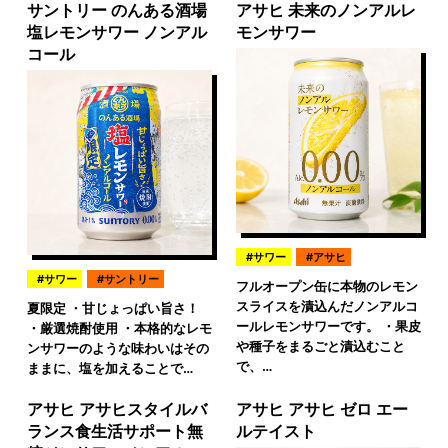
サントリー のんある酒場
アサヒ 未来のノンアルレ
塩レモンサワー ノンアル
モンサワー
コール
サワー
アサヒ
サワー
サントリー
フルオープン缶に本物のレモン
スライスを漬込んだノンアルコ
夏限定 ・甘じょっぱい旨さ！
ールレモンサワーです。 ・果皮
・厳選焼酎使用 ・本格的なレモ
や種子をまるごと漬込むこと
ンサワーのような味わいはその
で、…
ままに、塩を加えることで…
アサヒ アサヒスタイルバ
アサヒ アサヒ ゼロ エー
ランス食生活サポート無
ルテイスト