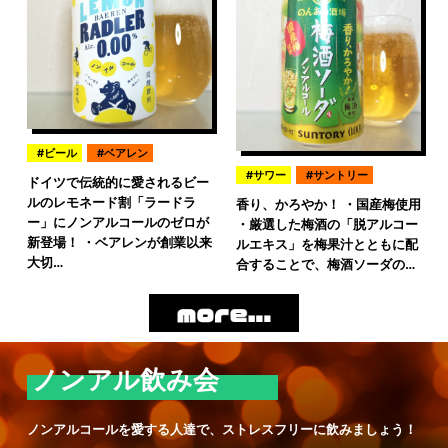
ビール
ベアレン
サワー
サントリー
ドイツで伝統的に愛されるビー
ルのレモネード割「ラードラ
香り、かろやか！ ・国産梅使用
ー」にノンアルコールのゼロが
・厳選した梅酒の「脱アルコー
新登場！ ・ベアレンが創業以来
ルエキス」を梅果汁とともに配
大切…
合することで、梅酒ソーダの…
ノンアル飲み会
ノンアルコールを愛する人達で、ストレスフリーに飲みましょう！