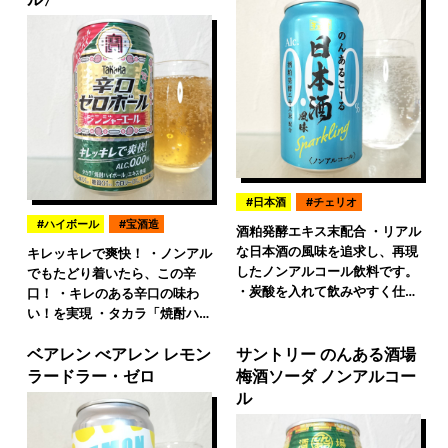
日本酒
チェリオ
ハイボール
宝酒造
酒粕発酵エキス末配合 ・リアル
な日本酒の風味を追求し、再現
キレッキレで爽快！ ・ノンアル
したノンアルコール飲料です。
でもたどり着いたら、この辛
・炭酸を入れて飲みやすく仕…
口！ ・キレのある辛口の味わ
い！を実現 ・タカラ「焼酎ハ…
ベアレン べアレン レモン
サントリー のんある酒場
ラードラー・ゼロ
梅酒ソーダ ノンアルコー
ル