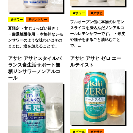
サワー
アサヒ
サワー
サントリー
フルオープン缶に本物のレモン
スライスを漬込んだノンアルコ
夏限定 ・甘じょっぱい旨さ！
ールレモンサワーです。 ・果皮
・厳選焼酎使用 ・本格的なレモ
や種子をまるごと漬込むこと
ンサワーのような味わいはその
で、…
ままに、塩を加えることで…
アサヒ アサヒスタイルバ
アサヒ アサヒ ゼロ エー
ランス食生活サポート無
ルテイスト
糖ジンサワーノンアルコ
ール
ビール
アサヒ