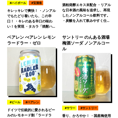
ハイボール
宝酒造
酒粕発酵エキス末配合 ・リアル
な日本酒の風味を追求し、再現
キレッキレで爽快！ ・ノンアル
したノンアルコール飲料です。
でもたどり着いたら、この辛
・炭酸を入れて飲みやすく仕…
口！ ・キレのある辛口の味わ
い！を実現 ・タカラ「焼酎ハ…
ベアレン べアレン レモン
サントリー のんある酒場
ラードラー・ゼロ
梅酒ソーダ ノンアルコー
ル
ビール
ベアレン
サワー
サントリー
ドイツで伝統的に愛されるビー
ルのレモネード割「ラードラ
香り、かろやか！ ・国産梅使用