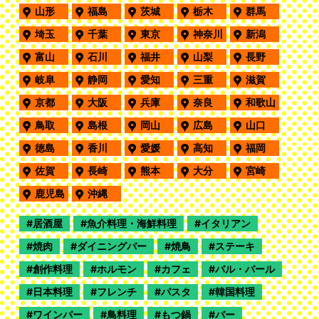
山形
福島
茨城
栃木
群馬
埼玉
千葉
東京
神奈川
新潟
富山
石川
福井
山梨
長野
岐阜
静岡
愛知
三重
滋賀
京都
大阪
兵庫
奈良
和歌山
鳥取
島根
岡山
広島
山口
徳島
香川
愛媛
高知
福岡
佐賀
長崎
熊本
大分
宮崎
鹿児島
沖縄
居酒屋
魚介料理・海鮮料理
イタリアン
焼肉
ダイニングバー
焼鳥
ステーキ
創作料理
ホルモン
カフェ
バル・バール
日本料理
フレンチ
パスタ
韓国料理
ワインバー
鳥料理
もつ鍋
バー