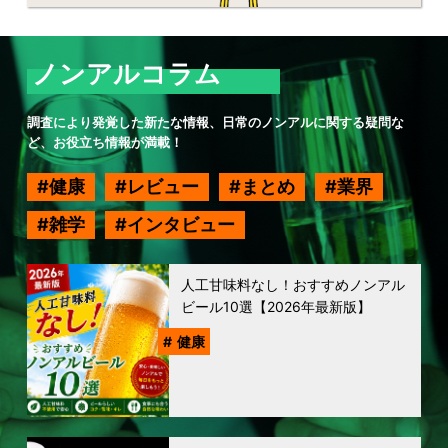
ノンアルコラム
調査により発覚した新たな情報、日常のノンアルに関する疑問な
ど、お役立ち情報が満載！
健康
レビュー
まとめ
業界
雑学
インタビュー
人工甘味料なし！おすすめノンアル
ビール10選【2026年最新版】
健康