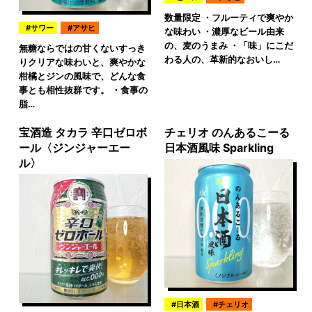
数量限定 ・フルーティで爽やか
サワー
アサヒ
な味わい ・濃厚なビール由来
の、麦のうまみ ・「味」にこだ
無糖ならではの甘くないすっき
わる人の、革新的なおいし…
りクリアな味わいと、爽やかな
柑橘とジンの風味で、どんな食
事とも相性抜群です。 ・食事の
脂…
宝酒造 タカラ 辛口ゼロボ
チェリオ のんあるこーる
ール〈ジンジャーエー
日本酒風味 Sparkling
ル〉
日本酒
チェリオ