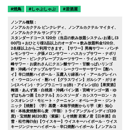
焼鳥
しゃぶしゃぶ
居酒屋
ノンアル種類：
ノンアルカクテル ピンクレディ
ノンアルカクテル マイタイ
ノンアルカクテル サングリア
スタンダードコース 120分（当店の飲み放題システム♪お通し(3
00円)＋おひとり様2品以上のオーダー＋飲み放題料金120分
2名様以上からご利用できます。【サワー】男梅サワー・パンチ
レモンサワー・夕張メロンサワー・ハスカップサワー・ナポリ
ンサワー・ピンクグレープフルーツサワー・ライムサワー・巨
峰サワー・お疲れさんにクエン酸サワー・甘酸っぱいリンゴ
酢・沖縄パイナップルサワー・シークワーサーサワー【酎ハ
イ】辛口焼酎ハイボール・玉露入り緑茶ハイ・アールグレイハ
イ・ウーロンハイ・酎ハイ【グラスワイン】ガルシア・ガリオ
ン(スペイン)・テンプラニーリョ(赤)・アイレン(白)【果実酒】
梅酒・あんず酒・白桃酒・沖縄パイン酒・宮崎マンゴー酒・ゆ
ずはちみつ酒【カクテル】カシスソーダ・カシスウーロン・カ
シスオレンジ・モヒート・クーニャン・オペレーター・ジント
ニック【焼酎】〈芋〉黒甕・本格芋焼酎からり芋〈麦〉知心
剣・本格麦焼酎和ら麦 〈甲類〉トライアングルインディゴ(20
度)・宝焼酎 純(20度)〈紫蘇〉しそ焼酎 若紫ノ君【日本酒】白
雪・松竹梅(1合)【ウイスキー】ウイスキーハイボール・ウイス
キージンジャーハイボール・辛口焼酎ハイボール【ノンアルコ