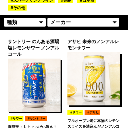
スパークリングワイン
焼酎
日本酒
その他
サントリー のんある酒場
アサヒ 未来のノンアルレ
塩レモンサワー ノンアル
モンサワー
コール
サワー
アサヒ
サワー
サントリー
フルオープン缶に本物のレモン
スライスを漬込んだノンアルコ
夏限定 ・甘じょっぱい旨さ！