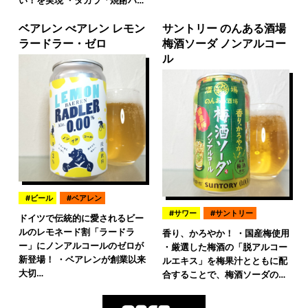
い！を実現 ・タカラ「焼酎ハ…
ベアレン べアレン レモン
サントリー のんある酒場
ラードラー・ゼロ
梅酒ソーダ ノンアルコー
ル
ビール
ベアレン
サワー
サントリー
ドイツで伝統的に愛されるビー
ルのレモネード割「ラードラ
香り、かろやか！ ・国産梅使用
ー」にノンアルコールのゼロが
・厳選した梅酒の「脱アルコー
新登場！ ・ベアレンが創業以来
ルエキス」を梅果汁とともに配
大切…
合することで、梅酒ソーダの…