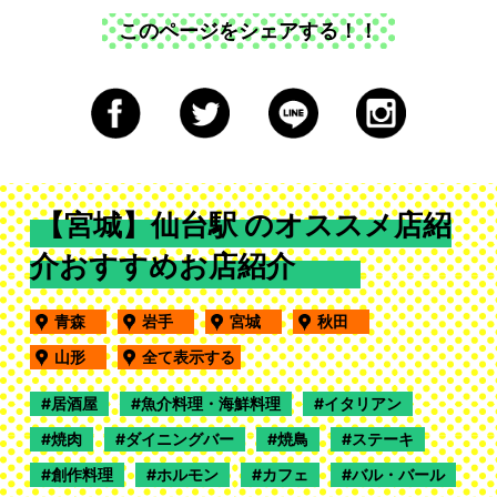
このページをシェアする！！
【宮城】仙台駅 のオススメ店紹
介おすすめお店紹介
青森
岩手
宮城
秋田
山形
全て表示する
居酒屋
魚介料理・海鮮料理
イタリアン
焼肉
ダイニングバー
焼鳥
ステーキ
創作料理
ホルモン
カフェ
バル・バール