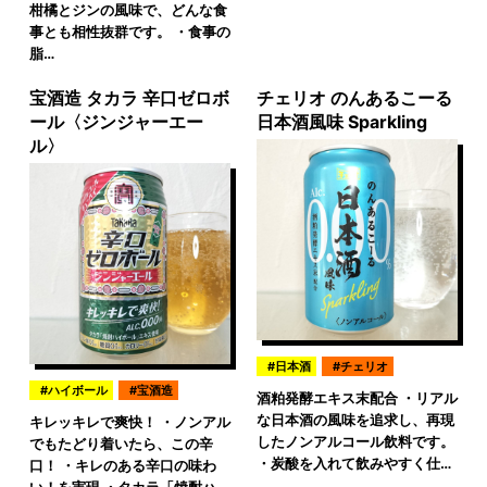
柑橘とジンの風味で、どんな食
事とも相性抜群です。 ・食事の
脂…
宝酒造 タカラ 辛口ゼロボ
チェリオ のんあるこーる
ール〈ジンジャーエー
日本酒風味 Sparkling
ル〉
日本酒
チェリオ
ハイボール
宝酒造
酒粕発酵エキス末配合 ・リアル
な日本酒の風味を追求し、再現
キレッキレで爽快！ ・ノンアル
したノンアルコール飲料です。
でもたどり着いたら、この辛
・炭酸を入れて飲みやすく仕…
口！ ・キレのある辛口の味わ