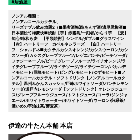
居酒屋
ノンアル種類：
ノンアルコールカクテル
リーズナブル飲み放題2（■果実酒梅酒/あんず酒/濃厚黒梅酒■
日本酒松竹梅豪快■焼酎【芋】赤霧島/一刻者/からり芋 【麦】
知心剣/和ら麦 【甲類焼酎】シングル/ダブル■グラスワイン
【赤】ハートリーフ カベルネシラーズ 【白】ハートリー
フ シャルドネ■カクテルカシスオレンジ/カシスウーロン/カシ
スソーダ/カシスグレープフルーツ/レゲエパンチ/ピーチソーダ/
ファジーネーブル/ピーチグレープフルーツ/ライチオレンジ/ラ
イチグレープフルーツ/ライチソーダ/ライチウーロン/バカルデ
ィモヒート/巨峰モヒート/ピングレモヒート/ゆずモヒート■ノ
ンアルコールカクテル・ソフトドリンク【ノンアルコールカク
テル】温州みかんスカッシュ/巨峰ホワイトソーダ/パンチレモン
ソーダ/瀬戸内レモンソーダ【ソフトドリンク】オレンジジュー
ス/グレープフルーツジュース/トマトジュース/コーラ/ジンジャ
エール/ホワイトウォーター/ホワイトソーダ/ウーロン茶/緑茶/
濃いめの宇治抹茶/蕎麦茶）
伊達の牛たん本舗 本店