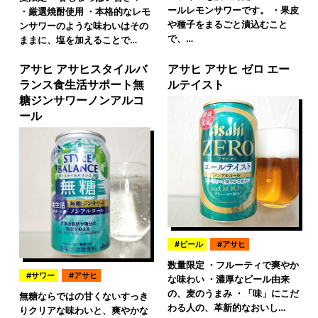
ールレモンサワーです。 ・果皮
・厳選焼酎使用 ・本格的なレモ
や種子をまるごと漬込むこと
ンサワーのような味わいはその
で、…
ままに、塩を加えることで…
アサヒ アサヒスタイルバ
アサヒ アサヒ ゼロ エー
ランス食生活サポート無
ルテイスト
糖ジンサワーノンアルコ
ール
ビール
アサヒ
数量限定 ・フルーティで爽やか
サワー
アサヒ
な味わい ・濃厚なビール由来
の、麦のうまみ ・「味」にこだ
無糖ならではの甘くないすっき
わる人の、革新的なおいし…
りクリアな味わいと、爽やかな