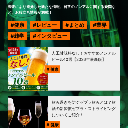
調査により発覚した新たな情報、日常のノンアルに関する疑問な
ど、お役立ち情報が満載！
健康
レビュー
まとめ
業界
雑学
インタビュー
人工甘味料なし！おすすめノンアル
ビール10選【2026年最新版】
健康
飲み過ぎを防ぐゼブラ飲みとは？飲
酒の新習慣ゼブラ・ストライピング
についてご紹介！
健康