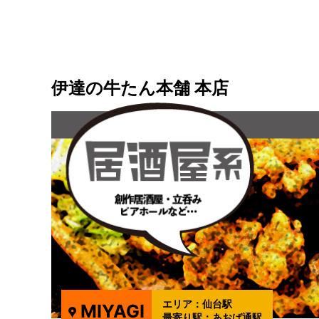
伊達の牛たん本舗 本店
エリア：
仙台駅
MIYAGI
最寄り駅：
あおば通駅