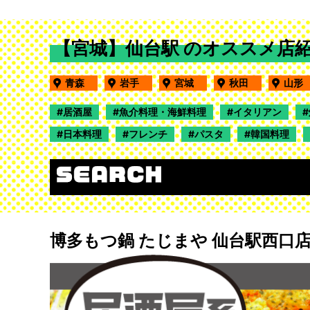
【宮城】仙台駅 のオススメ店
青森
岩手
宮城
秋田
山
居酒屋
魚介料理・海鮮料理
イタリアン
日本料理
フレンチ
パスタ
韓国料理
博多もつ鍋 たじまや 仙台駅西口