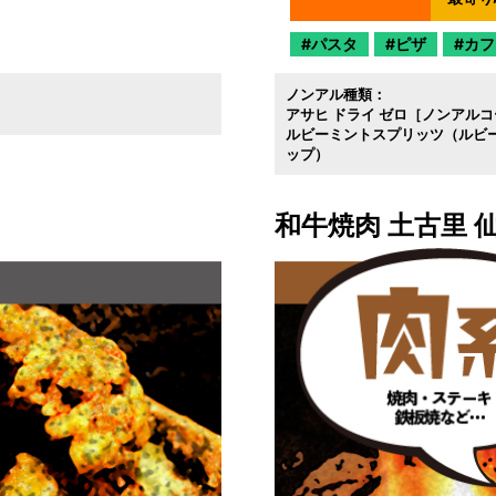
パスタ
ピザ
カフ
ノンアル種類：
アサヒ ドライ ゼロ［ノンアル
ルビーミントスプリッツ（ルビ
ップ）
和牛焼肉 土古里 