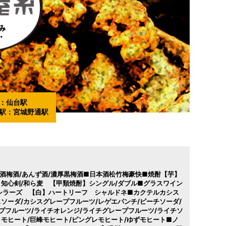
：
仙台駅
駅：
宮城野通駅
酒梅酒/あんず酒/濃厚黒梅酒■日本酒松竹梅豪快■焼酎【芋】
】知心剣/和ら麦 【甲類焼酎】シングル/ダブル■グラスワイン
シラーズ 【白】ハートリーフ シャルドネ■カクテルカシス
スソーダ/カシスグレープフルーツ/レゲエパンチ/ピーチソーダ/
プフルーツ/ライチオレンジ/ライチグレープフルーツ/ライチソ
ィモヒート/巨峰モヒート/ピングレモヒート/ゆずモヒート■ノ