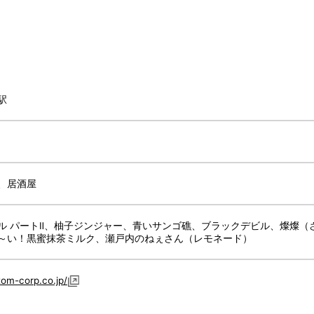
駅
、居酒屋
ル パートⅡ、柚子ジンジャー、青いサンゴ礁、ブラックデビル、燦燦（
～い！黒蜜抹茶ミルク、瀬戸内のねぇさん（レモネード）
tom-corp.co.jp/