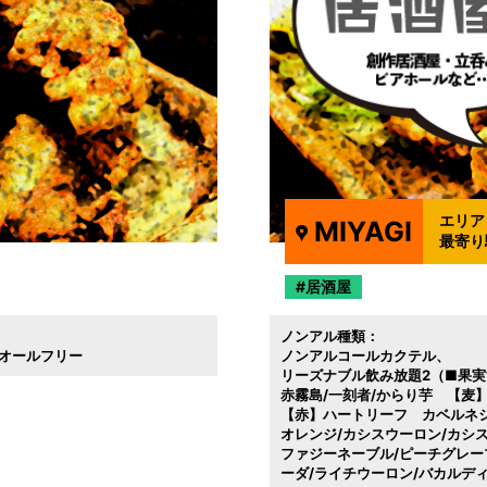
エリア
MIYAGI
最寄り
居酒屋
ノンアル種類：
オールフリー
ノンアルコールカクテル
リーズナブル飲み放題2（■果実
赤霧島/一刻者/からり芋 【麦
【赤】ハートリーフ カベルネ
オレンジ/カシスウーロン/カシ
ファジーネーブル/ピーチグレー
ーダ/ライチウーロン/バカルデ