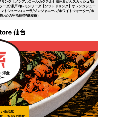
ドリンク【ノンアルコールカクテル】温州みかんスカッシュ/巨
ソーダ/瀬戸内レモンソーダ【ソフトドリンク】オレンジジュー
トマトジュース/コーラ/ジンジャエール/ホワイトウォーター/ホ
/濃いめの宇治抹茶/蕎麦茶）
atore 仙台
：
仙台駅
駅：
あおば通駅