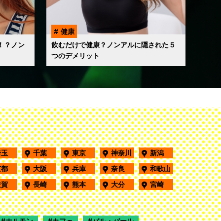
健康
！？ノン
飲むだけで健康？ノンアルに隠された５
つのデメリット
埼玉
千葉
東京
神奈川
新潟
京都
大阪
兵庫
奈良
和歌山
佐賀
長崎
熊本
大分
宮崎
ホルモン
カフェ
バル・バール