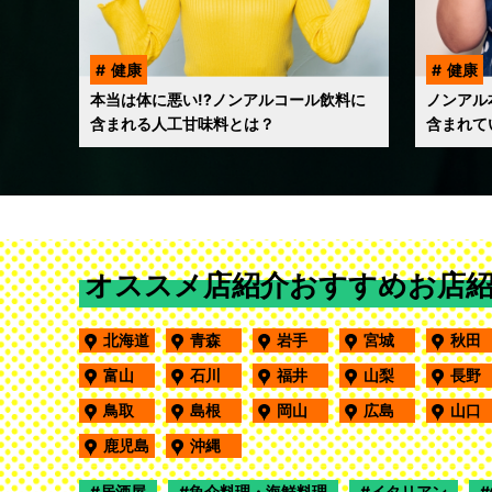
健康
健康
本当は体に悪い!?ノンアルコール飲料に
ノンアル
含まれる人工甘味料とは？
含まれて
オススメ店紹介おすすめお店
北海道
青森
岩手
宮城
秋
富山
石川
福井
山梨
長
鳥取
島根
岡山
広島
山
鹿児島
沖縄
居酒屋
魚介料理・海鮮料理
イタリアン