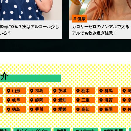
健康
本当に0％？実はアルコール少し
カロリーゼロのノンアルで太る
いる？
アルでも飲み過ぎ注意！
紹介
田
山形
福島
茨城
栃木
群馬
野
岐阜
静岡
愛知
三重
滋賀
口
徳島
香川
愛媛
高知
福岡
焼肉
ダイニングバー
焼鳥
ステーキ
創作料理