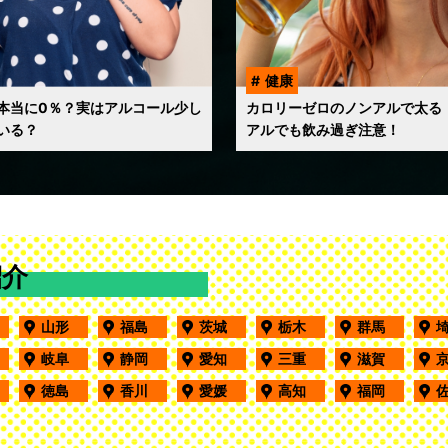
健康
本当に0％？実はアルコール少し
カロリーゼロのノンアルで太る
いる？
アルでも飲み過ぎ注意！
紹介
田
山形
福島
茨城
栃木
群馬
野
岐阜
静岡
愛知
三重
滋賀
口
徳島
香川
愛媛
高知
福岡