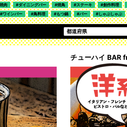
焼肉
ダイニングバー
焼鳥
ステーキ
創作料理
ワインバー
鳥料理
もつ鍋
バー
しゃぶしゃぶ
チューハイ BAR fr