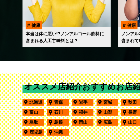
健康
健康
本当は体に悪い!?ノンアルコール飲料に
ノンアル
含まれる人工甘味料とは？
含まれて
オススメ店紹介おすすめお店
北海道
青森
岩手
宮城
秋
富山
石川
福井
山梨
長
鳥取
島根
岡山
広島
山
鹿児島
沖縄