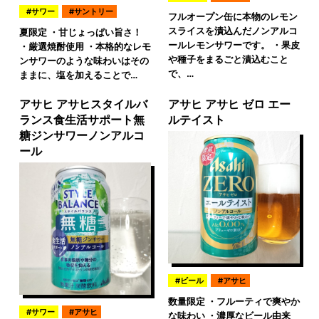
サワー
サントリー
フルオープン缶に本物のレモン
スライスを漬込んだノンアルコ
夏限定 ・甘じょっぱい旨さ！
ールレモンサワーです。 ・果皮
・厳選焼酎使用 ・本格的なレモ
や種子をまるごと漬込むこと
ンサワーのような味わいはその
で、…
ままに、塩を加えることで…
アサヒ アサヒスタイルバ
アサヒ アサヒ ゼロ エー
ランス食生活サポート無
ルテイスト
糖ジンサワーノンアルコ
ール
ビール
アサヒ
数量限定 ・フルーティで爽やか
サワー
アサヒ
な味わい ・濃厚なビール由来