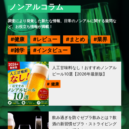
ノンアルコラム
調査により発覚した新たな情報、日常のノンアルに関する疑問な
ど、お役立ち情報が満載！
健康
レビュー
まとめ
業界
雑学
インタビュー
人工甘味料なし！おすすめノンアル
ビール10選【2026年最新版】
健康
飲み過ぎを防ぐゼブラ飲みとは？飲
酒の新習慣ゼブラ・ストライピング