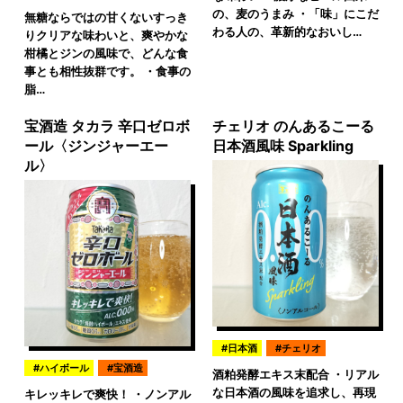
の、麦のうまみ ・「味」にこだ
無糖ならではの甘くないすっき
わる人の、革新的なおいし…
りクリアな味わいと、爽やかな
柑橘とジンの風味で、どんな食
事とも相性抜群です。 ・食事の
脂…
宝酒造 タカラ 辛口ゼロボ
チェリオ のんあるこーる
ール〈ジンジャーエー
日本酒風味 Sparkling
ル〉
日本酒
チェリオ
ハイボール
宝酒造
酒粕発酵エキス末配合 ・リアル
な日本酒の風味を追求し、再現
キレッキレで爽快！ ・ノンアル