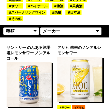
サワー
ハイボール
梅酒
果実酒
スパークリングワイン
焼酎
日本酒
その他
サントリー のんある酒場
アサヒ 未来のノンアルレ
塩レモンサワー ノンアル
モンサワー
コール
サワー
アサヒ