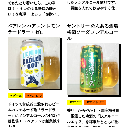
したノンアルコール飲料です。
でもたどり着いたら、この辛
・炭酸を入れて飲みやすく仕…
口！ ・キレのある辛口の味わ
い！を実現 ・タカラ「焼酎ハ…
ベアレン べアレン レモン
サントリー のんある酒場
ラードラー・ゼロ
梅酒ソーダ ノンアルコー
ル
ビール
ベアレン
サワー
サントリー
ドイツで伝統的に愛されるビー
ルのレモネード割「ラードラ
香り、かろやか！ ・国産梅使用
ー」にノンアルコールのゼロが
・厳選した梅酒の「脱アルコー
新登場！ ・ベアレンが創業以来
ルエキス」を梅果汁とともに配
大切…