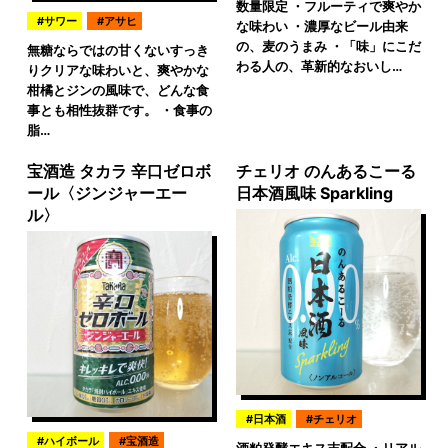
数量限定 ・フルーティで爽やか
サワー
アサヒ
な味わい ・濃厚なビール由来
の、麦のうまみ ・「味」にこだ
無糖ならではの甘くないすっき
わる人の、革新的なおいし…
りクリアな味わいと、爽やかな
柑橘とジンの風味で、どんな食
事とも相性抜群です。 ・食事の
脂…
宝酒造 タカラ 辛口ゼロボ
チェリオ のんあるこーる
ール〈ジンジャーエー
日本酒風味 Sparkling
ル〉
日本酒
チェリオ
ハイボール
宝酒造
酒粕発酵エキス末配合 ・リアル