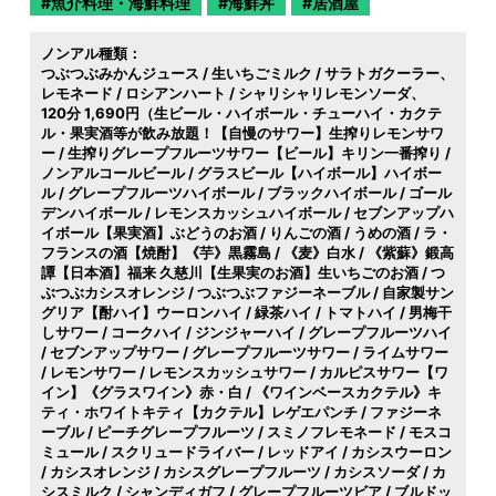
魚介料理・海鮮料理
海鮮丼
居酒屋
ノンアル種類：
つぶつぶみかんジュース / 生いちごミルク / サラトガクーラー
レモネード / ロシアンハート / シャリシャリレモンソーダ
120分 1,690円（生ビール・ハイボール・チューハイ・カクテ
ル・果実酒等が飲み放題！【自慢のサワー】生搾りレモンサワ
ー / 生搾りグレープフルーツサワー【ビール】キリン一番搾り /
ノンアルコールビール / グラスビール【ハイボール】ハイボー
ル / グレープフルーツハイボール / ブラックハイボール / ゴール
デンハイボール / レモンスカッシュハイボール / セブンアップハ
イボール【果実酒】ぶどうのお酒 / りんごの酒 / うめの酒 / ラ・
フランスの酒【焼酎】《芋》黒霧島 / 《麦》白水 / 《紫蘇》鍛高
譚【日本酒】福来 久慈川【生果実のお酒】生いちごのお酒 / つ
ぶつぶカシスオレンジ / つぶつぶファジーネーブル / 自家製サン
グリア【酎ハイ】ウーロンハイ / 緑茶ハイ / トマトハイ / 男梅干
しサワー / コークハイ / ジンジャーハイ / グレープフルーツハイ
/ セブンアップサワー / グレープフルーツサワー / ライムサワー
/ レモンサワー / レモンスカッシュサワー / カルピスサワー【ワ
イン】《グラスワイン》赤・白 / 《ワインベースカクテル》キ
ティ・ホワイトキティ【カクテル】レゲエパンチ / ファジーネ
ーブル / ピーチグレープフルーツ / スミノフレモネード / モスコ
ミュール / スクリュードライバー / レッドアイ / カシスウーロン
/ カシスオレンジ / カシスグレープフルーツ / カシスソーダ / カ
シスミルク / シャンディガフ / グレープフルーツビア / ブルドッ