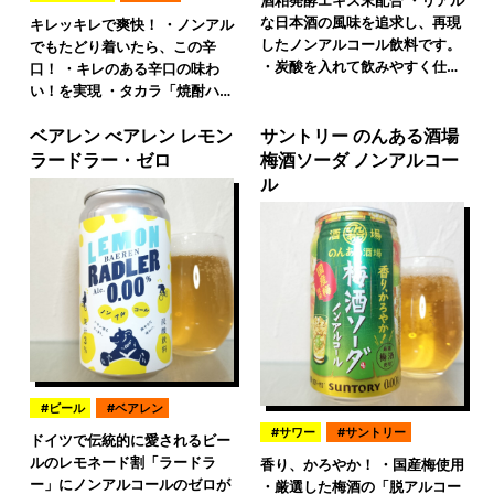
な日本酒の風味を追求し、再現
キレッキレで爽快！ ・ノンアル
したノンアルコール飲料です。
でもたどり着いたら、この辛
・炭酸を入れて飲みやすく仕…
口！ ・キレのある辛口の味わ
い！を実現 ・タカラ「焼酎ハ…
ベアレン べアレン レモン
サントリー のんある酒場
ラードラー・ゼロ
梅酒ソーダ ノンアルコー
ル
ビール
ベアレン
サワー
サントリー
ドイツで伝統的に愛されるビー
ルのレモネード割「ラードラ
香り、かろやか！ ・国産梅使用
ー」にノンアルコールのゼロが
・厳選した梅酒の「脱アルコー