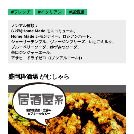
フレンチ
イタリアン
居酒屋
ノンアル種類：
(ﾉﾝｱﾙ)Home Made モスコミュール
Home Ｍade レモンティー
ロシアンハート
シャーリーテンプル
ヴァージンブリーズ
いちごミルク
ブルーベリーソーダ
ゆずみつソーダ
辛口ジンジャーエール
アサヒ ドライゼロ（(ノンアルコール)）
盛岡粋酒場 がむしゃら