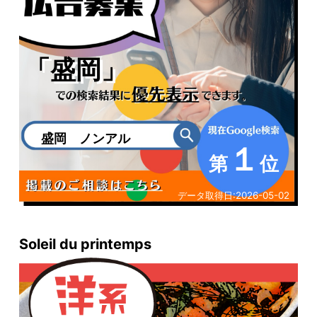
「盛岡」
盛岡 ノンアル
１
第
位
データ取得日:
2026-05-02
Soleil du printemps