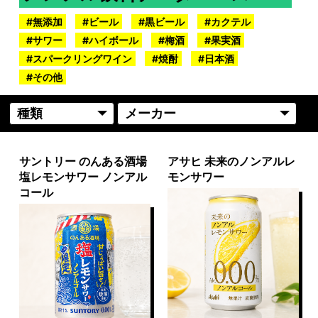
無添加
ビール
黒ビール
カクテル
サワー
ハイボール
梅酒
果実酒
スパークリングワイン
焼酎
日本酒
その他
サントリー のんある酒場
アサヒ 未来のノンアルレ
塩レモンサワー ノンアル
モンサワー
コール