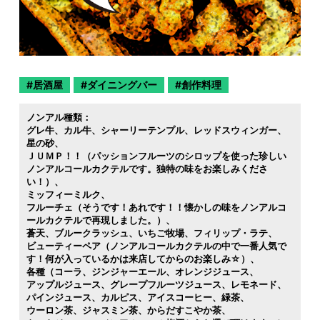
居酒屋
ダイニングバー
創作料理
ノンアル種類：
グレ牛
カル牛
シャーリーテンプル
レッドスウィンガー
星の砂
ＪＵＭＰ！！（パッションフルーツのシロップを使った珍しい
ノンアルコールカクテルです。独特の味をお楽しみくださ
い！）
ミッフィーミルク
フルーチェ（そうです！あれです！！懐かしの味をノンアルコ
ールカクテルで再現しました。）
蒼天
ブルークラッシュ
いちご牧場
フィリップ・ラテ
ビューティーペア（ノンアルコールカクテルの中で一番人気で
す！何が入っているかは来店してからのお楽しみ☆）
各種（コーラ
ジンジャーエール
オレンジジュース
アップルジュース
グレープフルーツジュース
レモネード
パインジュース
カルピス
アイスコーヒー
緑茶
ウーロン茶
ジャスミン茶
からだすこやか茶