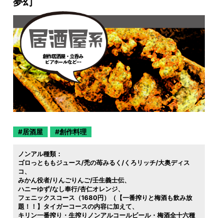
夢幻
居酒屋
創作料理
ノンアル種類：
ゴロっとももジュース/禿の苺みるく/くろリッチ/大奥ディス
コ
みかん役者/りんごりんご/壬生義士伝
ハニーゆず/なし奉行/杏仁オレンジ
フェニックスコース（1680円）（【一番搾りと梅酒も飲み放
題！！】タイガーコースの内容に加えて
キリン一番搾り・生搾りノンアルコールビール・梅酒全十六種