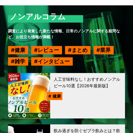
ノンアルコラム
調査により発覚した新たな情報、日常のノンアルに関する疑問な
ど、お役立ち情報が満載！
健康
レビュー
まとめ
業界
雑学
インタビュー
人工甘味料なし！おすすめノンアル
ビール10選【2026年最新版】
健康
飲み過ぎを防ぐゼブラ飲みとは？飲