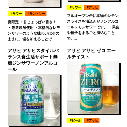
サワー
アサヒ
サワー
サントリー
フルオープン缶に本物のレモン
スライスを漬込んだノンアルコ
夏限定 ・甘じょっぱい旨さ！
ールレモンサワーです。 ・果皮
・厳選焼酎使用 ・本格的なレモ
や種子をまるごと漬込むこと
ンサワーのような味わいはその
で、…
ままに、塩を加えることで…
アサヒ アサヒスタイルバ
アサヒ アサヒ ゼロ エー
ランス食生活サポート無
ルテイスト
糖ジンサワーノンアルコ
ール
ビール
アサヒ