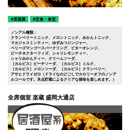
居酒屋
定食・食堂
ノンアル種類：
クランベリートニック
メロントニック
みかんトニック
マカジャスミンティー
ゆずみつジンジャー
ベリーズマンゴースパークリング
ビターオレンジ
ピーチネクターフィズ
シャリレモンティー
シャリみかんティー
クリームソーダ
［カルピス］ピーチソーダ
［カルピス］ミルク
［カルピス］メロンソーダ
［カルピス］クランベリー
アサヒドライゼロ（ドライなのどごしでカロリーオフのノンア
ルコールです。氷点貯蔵によるクリアな後味を楽しめます。）
全席個室 楽蔵 盛岡大通店