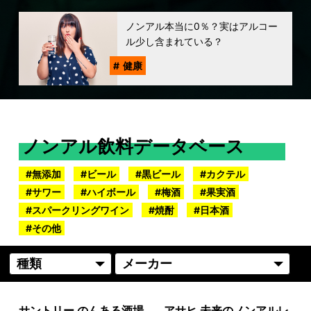
ノンアル本当に0％？実はアルコー
ル少し含まれている？
健康
ノンアル飲料データベース
無添加
ビール
黒ビール
カクテル
サワー
ハイボール
梅酒
果実酒
スパークリングワイン
焼酎
日本酒
その他
サントリー のんある酒場
アサヒ 未来のノンアルレ