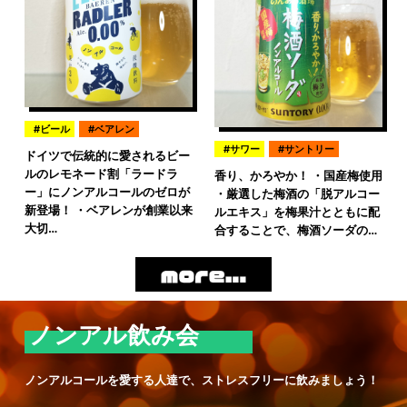
ビール
ベアレン
サワー
サントリー
ドイツで伝統的に愛されるビー
ルのレモネード割「ラードラ
香り、かろやか！ ・国産梅使用
ー」にノンアルコールのゼロが
・厳選した梅酒の「脱アルコー
新登場！ ・ベアレンが創業以来
ルエキス」を梅果汁とともに配
大切…
合することで、梅酒ソーダの…
ノンアル飲み会
ノンアルコールを愛する人達で、ストレスフリーに飲みましょう！