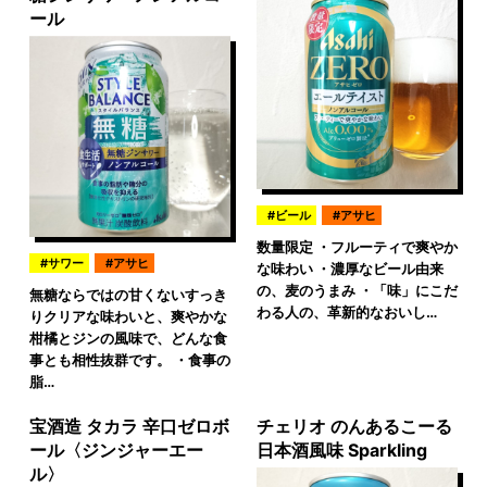
ール
ビール
アサヒ
数量限定 ・フルーティで爽やか
サワー
アサヒ
な味わい ・濃厚なビール由来
の、麦のうまみ ・「味」にこだ
無糖ならではの甘くないすっき
わる人の、革新的なおいし…
りクリアな味わいと、爽やかな
柑橘とジンの風味で、どんな食
事とも相性抜群です。 ・食事の
脂…
宝酒造 タカラ 辛口ゼロボ
チェリオ のんあるこーる
ール〈ジンジャーエー
日本酒風味 Sparkling
ル〉