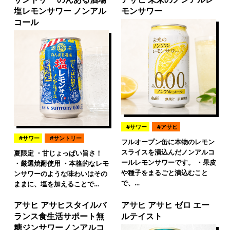
塩レモンサワー ノンアル
モンサワー
コール
サワー
アサヒ
サワー
サントリー
フルオープン缶に本物のレモン
スライスを漬込んだノンアルコ
夏限定 ・甘じょっぱい旨さ！
ールレモンサワーです。 ・果皮
・厳選焼酎使用 ・本格的なレモ
や種子をまるごと漬込むこと
ンサワーのような味わいはその
で、…
ままに、塩を加えることで…
アサヒ アサヒスタイルバ
アサヒ アサヒ ゼロ エー
ランス食生活サポート無
ルテイスト
糖ジンサワーノンアルコ