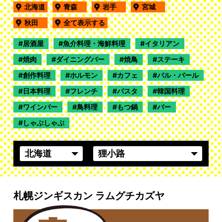
北海道
青森
岩手
宮城
秋田
全て表示する
居酒屋
魚介料理・海鮮料理
イタリアン
焼肉
ダイニングバー
焼鳥
ステーキ
創作料理
ホルモン
カフェ
バル・バール
日本料理
フレンチ
パスタ
韓国料理
ワインバー
鳥料理
もつ鍋
バー
しゃぶしゃぶ
札幌ジンギスカン ラムグチカズヤ