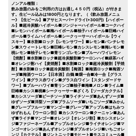
ノンアル種類：
飲み放題のみをご利用の方はお通し４５０円（税込）が付きま
す。生ビール込みは1800円となります。（《飲み放題メニュ
ー》【生ビール】■アサヒスーパードライ(+300円)【ハイボー
ル】■超冷炭酸ハイボール■ジンジャーハイボール■コークハイ
■レモンハイボール■梅ハイボール■柚子ハイボール■巨峰ハイ
ボール■ライムハイボール■シークヮーサーハイボール【ウィ
スキー】■水割■ロック【レモンサワー】■レモン■パンチレモ
ン■スウィートレモン■巨峰レモン■カシスレモン■梅レモン■
桃レモン■柚子レモン■青リンゴレモン■ブルーハワイレモン
【焼酎】■水割■ロック■超冷炭酸割■ウーロンハイ■緑茶ハイ
■オレンジ酎ハイ【麦焼酎】■水割■ロック■超冷炭酸割【芋焼
酎】■水割■ロック■超冷炭酸割【梅酒】■梅酒ロック■梅酒ソ
ーダ■梅酒ウーロン【日本酒】白鶴 ■燗一合■冷一合【グラス
ワイン】■グラス赤ワイン■グラス白ワイン【スタンダードサ
ワー】■ブルーハワイ■青リンゴ■柚子■梅■メロン■ライム■
巨峰■カシス■桃■シークヮーサー■ざくろ【ソーダカクテル】
■カシスソーダ■ピーチソーダ■ライチソーダ■あんずソーダ■
ゆずソーダ■洋梨ソーダ■プラムソーダ■いちごソーダ■みかん
■グレープフルーツ■マンゴー■グレープ■アップル■はちみつ
ゆずれもん【ウーロン割】■カシスウーロン■クーニャン■あん
ず■ライチ■マンゴー■オレンジ【オレンジ割】■カシスオレン
ジ■ファジーネーブル■アップルオレンジ■ライチオレンジ■マ
ンゴーオレンジ■あんずオレンジ■ダブルオレンジ■いちごオレ
ンジ【カクテル】■ジントニック■モヒート■モスコミュール■