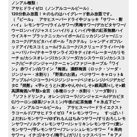
ノンアル種類：
アサヒドライゼロ（ノンアルコールビール）
120分飲み放題！☆のものはハイグレード飲み放題です。
（『ビール』 アサヒスーパードライ中ジョッキ『サワー・酎
ハイ』 レモンサワー/ライムサワー/男梅サワー/デカビタサワー/
ウーロンハイ/ジャスミンハイ/りょくハイ/午後の紅茶無糖ハイ
ウイスキー ブラックニッカハイボール/ニッカジンジャー/ニッ
カコーク/デカビタハイボール『カクテル』 シャンディガフ/レ
ッドアイ/モスコミュール/ラムコーク/スクリュードライバー/キ
ューバリバー/テキーラサンライズ/キティ/オペレーター/カリモ
ーチョ/カシスオレンジ/カシスソーダ/カシスウーロン/カシスコ
ーク/ピーチジンジャー/クーニャン/ファジーネーブル『ワイ
ン』 赤ワイン/白ワイン『梅酒』 濃醇梅酒（ロック・ソーダ・
ジンジャー・水割り）『野菜のお酒』 ベジサワー キャロット&
アップル/ベジコーラ/ベジジンジャー/ベジオレンジ/ベジデカビ
タC『焼酎』 <芋>とうと/<麦>やんや/<しそ>鍛高譚/<しそ>鍛
高譚梅酒/<甲類>金宮 （各種ロック・水割り・ソーダ割り）
『ソフトドリンク』 オレンジ/コーラ/ジンジャエール/デカビタ
C/ウーロン/緑茶/ジャスミン/午後の紅茶無糖『☆氷点下ビー
ル・ノンアルコールビール』 アサヒスーパードライエクスト
ラコールド/アサヒドライゼロ『☆レモンサワー』 すっぱい！
よだれレモンサワー/ゆずれもんはちみつサワー/すりおろしレモ
ンサワー/ソルティレモンサワー/シャリキンレモンサワー/麦レ
モンサワー/芋レモンサワー/フレッシュレモンサワー『☆果肉
サワー』 イチゴ/キウイ/梅干し/ガリ/ミックスベリー『☆アメ