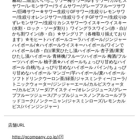
霧島/二階堂/いいちこサワー梅サワー/ゆずサワー/カルピス
サワー/レモンサワー/ライムサワー/グレープフルーツサワ
ー/巨峰サワー☆サワー生絞りGFサワー/生絞りレモンサワ
ー/生絞りオレンジサワー/生絞りライチGFサワー/生絞りゆ
ずレモンサワー/生絞りカシスサワーウイスキーウイスキー
(水割・ロック・ソーダ割り）ワイングラスワイン(赤・白)/
かち割ワイン(赤・白）☆サングリア（各種取り揃えており
ます）☆モヒートハイボールコーラハイボール/ジンジャー
ハイボール/☆ハイボールウイスキーハイボール/ワインで
ハイボール(赤・白)/果実ひたし漬ハイボール 杏子酒/果実
ひたし漬ハイボール 青林檎/フルーツハイボール 梅酒/フル
ーツハイボール 柚子酒☆ハイボールちょっぴり甘めなハイ
ボール 白桃/ちょっぴり甘めなハイボール パイン/ちょっぴ
り甘めなハイボール マンゴー/芋ハイボール/麦ハイボール
ソフトドリンクウーロン茶/緑茶/ジャスミンティー/コーラ/
トニックウォーター/ジンジャーエール/カルピスウォータ
ー/カルピスソーダ/アイスティー/オレンジジュース/グレー
プフルーツジュース/アップルジュースノンアルコールブラ
ッドコーク/ノンクーニャン/ジャスミンローズ/レモンカル
ピス/パインジンジャー）
店舗URL
http://gcompany.co.jp/