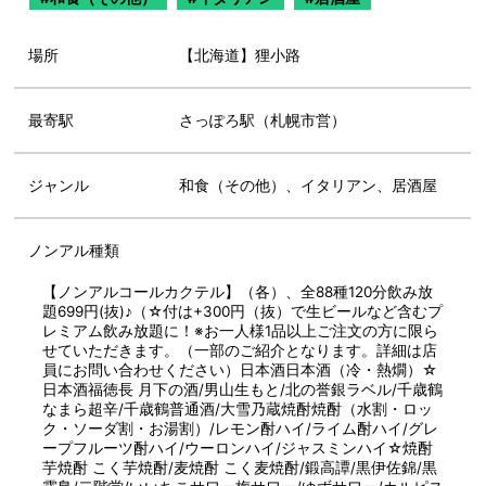
場所
【北海道】狸小路
最寄駅
さっぽろ駅（札幌市営）
ジャンル
和食（その他）、イタリアン、居酒屋
ノンアル種類
【ノンアルコールカクテル】（各）、全88種120分飲み放
題699円(抜)♪（☆付は+300円（抜）で生ビールなど含むプ
レミアム飲み放題に！※お一人様1品以上ご注文の方に限ら
せていただきます。（一部のご紹介となります。詳細は店
員にお問い合わせください）日本酒日本酒（冷・熱燗）☆
日本酒福徳長 月下の酒/男山生もと/北の誉銀ラベル/千歳鶴
なまら超辛/千歳鶴普通酒/大雪乃蔵焼酎焼酎（水割・ロッ
ク・ソーダ割・お湯割）/レモン酎ハイ/ライム酎ハイ/グレ
ープフルーツ酎ハイ/ウーロンハイ/ジャスミンハイ☆焼酎
芋焼酎 こく芋焼酎/麦焼酎 こく麦焼酎/鍛高譚/黒伊佐錦/黒