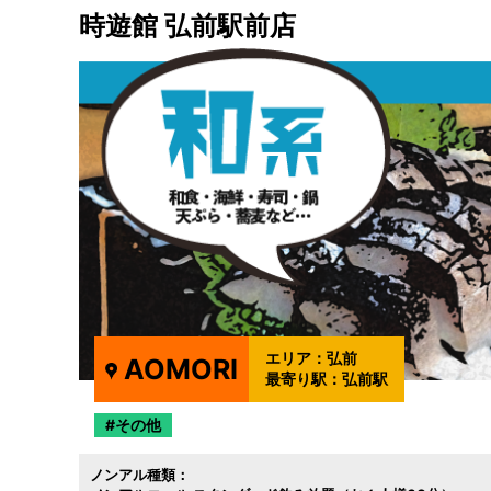
時遊館 弘前駅前店
エリア：
弘前
AOMORI
最寄り駅：
弘前駅
その他
ノンアル種類：