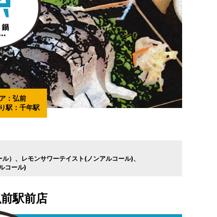
ア：
弘前
り駅：
千年駅
ール）
レモンサワーテイスト(ノンアルコール)
ルコール)
弘前駅前店