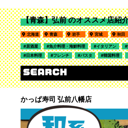
【青森】弘前 のオススメ店紹
北海道
青森
岩手
宮城
秋
居酒屋
魚介料理・海鮮料理
イタリアン
日本料理
フレンチ
パスタ
韓国料理
かっぱ寿司 弘前八幡店