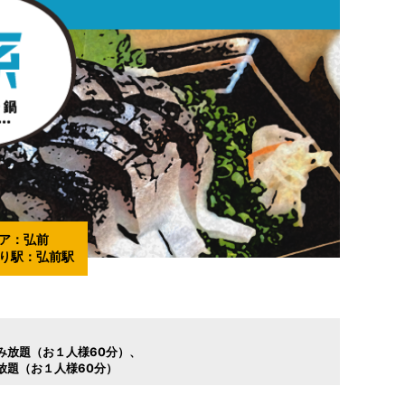
ア：
弘前
り駅：
弘前駅
み放題（お１人様60分）
放題（お１人様60分）