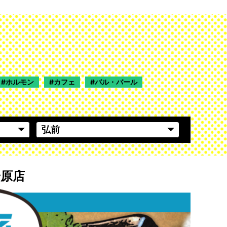
ホルモン
カフェ
バル・バール
安原店