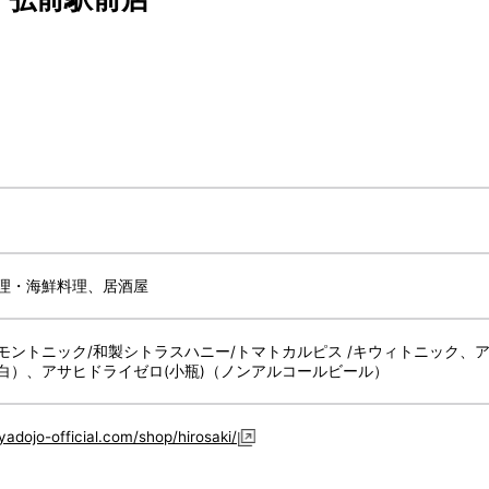
理・海鮮料理、居酒屋
モントニック/和製シトラスハニー/トマトカルピス /キウィトニック
白）、アサヒドライゼロ(小瓶)（ノンアルコールビール）
yadojo-official.com/shop/hirosaki/