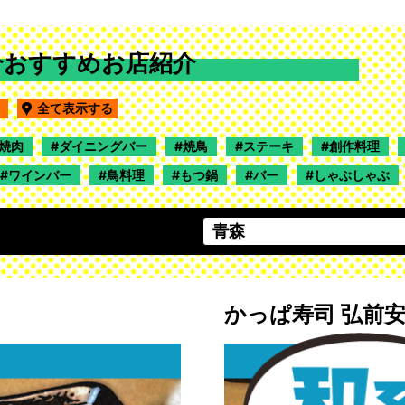
介おすすめお店紹介
田
全て表示する
焼肉
ダイニングバー
焼鳥
ステーキ
創作料理
ワインバー
鳥料理
もつ鍋
バー
しゃぶしゃぶ
かっぱ寿司 弘前