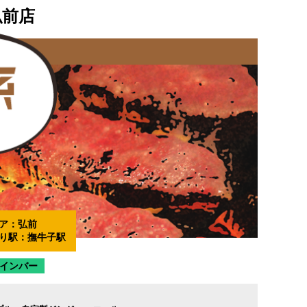
弘前店
ア：
弘前
り駅：
撫牛子駅
インバー