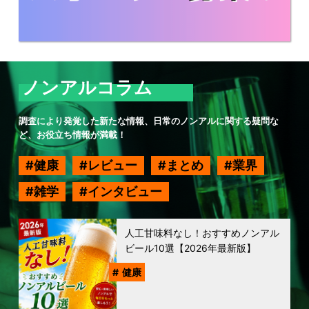
ノンアルコラム
調査により発覚した新たな情報、日常のノンアルに関する疑問な
ど、お役立ち情報が満載！
健康
レビュー
まとめ
業界
雑学
インタビュー
人工甘味料なし！おすすめノンアル
ビール10選【2026年最新版】
健康