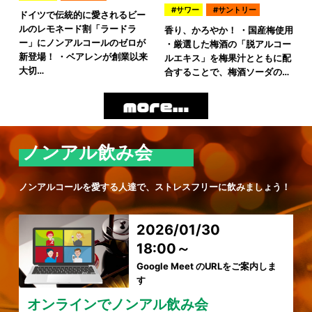
サワー
サントリー
ドイツで伝統的に愛されるビー
ルのレモネード割「ラードラ
香り、かろやか！ ・国産梅使用
ー」にノンアルコールのゼロが
・厳選した梅酒の「脱アルコー
新登場！ ・ベアレンが創業以来
ルエキス」を梅果汁とともに配
大切…
合することで、梅酒ソーダの…
ノンアル飲み会
ノンアルコールを愛する人達で、ストレスフリーに飲みましょう！
2026/01/30
18:00～
Google Meet のURLをご案内しま
す
オンラインでノンアル飲み会