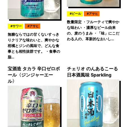
ビール
アサヒ
数量限定 ・フルーティで爽やか
サワー
アサヒ
な味わい ・濃厚なビール由来
の、麦のうまみ ・「味」にこだ
無糖ならではの甘くないすっき
わる人の、革新的なおいし…
りクリアな味わいと、爽やかな
柑橘とジンの風味で、どんな食
事とも相性抜群です。 ・食事の
脂…
宝酒造 タカラ 辛口ゼロボ
チェリオ のんあるこーる
ール〈ジンジャーエー
日本酒風味 Sparkling
ル〉