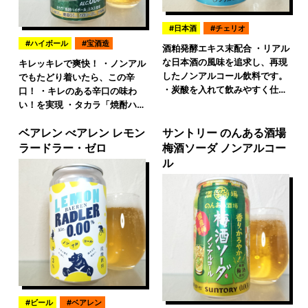
日本酒
チェリオ
ハイボール
宝酒造
酒粕発酵エキス末配合 ・リアル
な日本酒の風味を追求し、再現
キレッキレで爽快！ ・ノンアル
したノンアルコール飲料です。
でもたどり着いたら、この辛
・炭酸を入れて飲みやすく仕…
口！ ・キレのある辛口の味わ
い！を実現 ・タカラ「焼酎ハ…
ベアレン べアレン レモン
サントリー のんある酒場
ラードラー・ゼロ
梅酒ソーダ ノンアルコー
ル
ビール
ベアレン