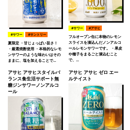
サワー
アサヒ
サワー
サントリー
フルオープン缶に本物のレモン
スライスを漬込んだノンアルコ
夏限定 ・甘じょっぱい旨さ！
ールレモンサワーです。 ・果皮
・厳選焼酎使用 ・本格的なレモ
や種子をまるごと漬込むこと
ンサワーのような味わいはその
で、…
ままに、塩を加えることで…
アサヒ アサヒスタイルバ
アサヒ アサヒ ゼロ エー
ランス食生活サポート無
ルテイスト
糖ジンサワーノンアルコ
ール