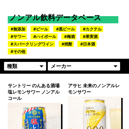
ノンアル飲料データベース
無添加
ビール
黒ビール
カクテル
サワー
ハイボール
梅酒
果実酒
スパークリングワイン
焼酎
日本酒
その他
サントリー のんある酒場
アサヒ 未来のノンアルレ
塩レモンサワー ノンアル
モンサワー
コール