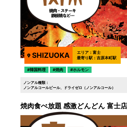
エリア：
富士
SHIZUOKA
最寄り駅：
吉原本町駅
韓国料理
焼肉
ホルモン
ノンアル種類：
ノンアルコールビール
ドライゼロ（ノンアルコール）
焼肉食べ放題 感激どんどん 富士