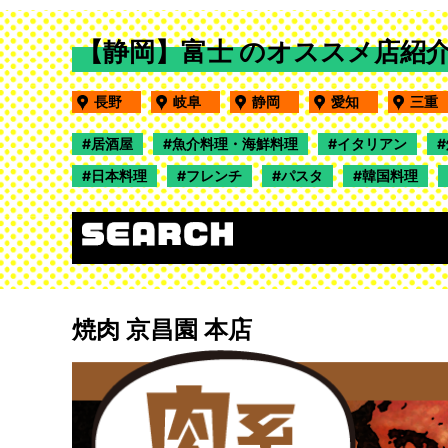
【静岡】富士 のオススメ店紹
長野
岐阜
静岡
愛知
三
居酒屋
魚介料理・海鮮料理
イタリアン
日本料理
フレンチ
パスタ
韓国料理
焼肉 京昌園 本店