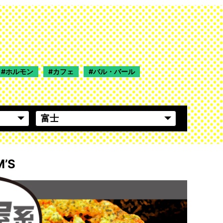
ホルモン
カフェ
バル・バール
M’S