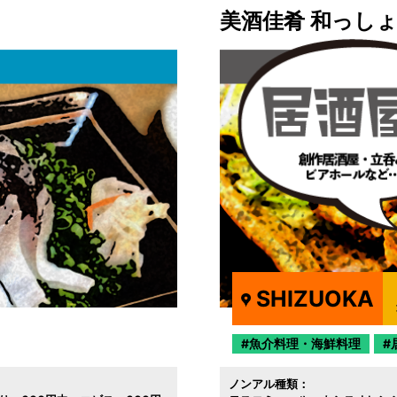
美酒佳肴 和っし
SHIZUOKA
魚介料理・海鮮料理
ノンアル種類：