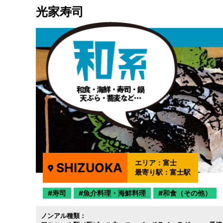
光家寿司
エリア：
富士
SHIZUOKA
最寄り駅：
富士駅
寿司
魚介料理・海鮮料理
和食（その他）
ノンアル種類：