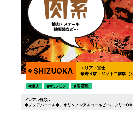
エリア：
富士
SHIZUOKA
最寄り駅：
ジヤトコ前駅（
焼肉
ホルモン
居酒屋
ノンアル種類：
◆ノンアルコール◆
キリンノンアルコールビール フリー0％