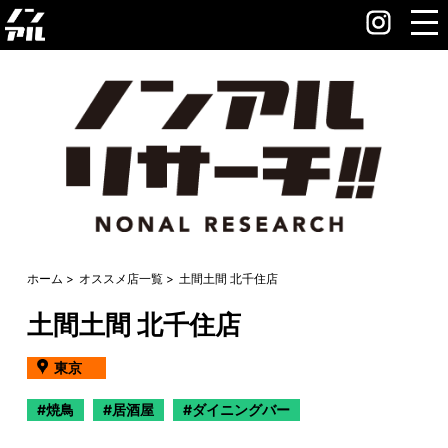
ホーム
オススメ店一覧
土間土間 北千住店
土間土間 北千住店
東京
焼鳥
居酒屋
ダイニングバー