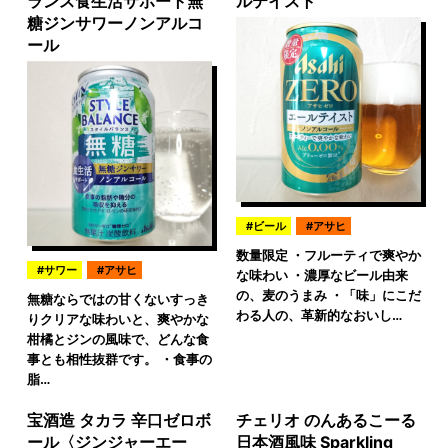
ランス食生活サポート無
ルテイスト
糖ジンサワーノンアルコ
ール
ビール
アサヒ
数量限定 ・フルーティで爽やか
サワー
アサヒ
な味わい ・濃厚なビール由来
の、麦のうまみ ・「味」にこだ
無糖ならではの甘くないすっき
わる人の、革新的なおいし…
りクリアな味わいと、爽やかな
柑橘とジンの風味で、どんな食
事とも相性抜群です。 ・食事の
脂…
宝酒造 タカラ 辛口ゼロボ
チェリオ のんあるこーる
ール〈ジンジャーエー
日本酒風味 Sparkling