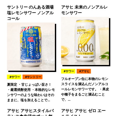
サントリー のんある酒場
アサヒ 未来のノンアルレ
塩レモンサワー ノンアル
モンサワー
コール
サワー
アサヒ
サワー
サントリー
フルオープン缶に本物のレモン
スライスを漬込んだノンアルコ
夏限定 ・甘じょっぱい旨さ！
ールレモンサワーです。 ・果皮
・厳選焼酎使用 ・本格的なレモ
や種子をまるごと漬込むこと
ンサワーのような味わいはその
で、…
ままに、塩を加えることで…
アサヒ アサヒスタイルバ
アサヒ アサヒ ゼロ エー