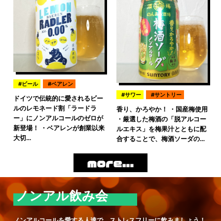
ビール
ベアレン
サワー
サントリー
ドイツで伝統的に愛されるビー
ルのレモネード割「ラードラ
香り、かろやか！ ・国産梅使用
ー」にノンアルコールのゼロが
・厳選した梅酒の「脱アルコー
新登場！ ・ベアレンが創業以来
ルエキス」を梅果汁とともに配
大切…
合することで、梅酒ソーダの…
ノンアル飲み会
ノンアルコールを愛する人達で、ストレスフリーに飲みましょう！