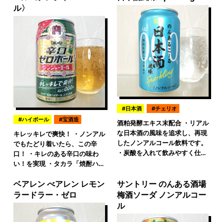
ル〉
日本酒
チェリオ
ハイボール
宝酒造
酒粕発酵エキス末配合 ・リアル
な日本酒の風味を追求し、再現
キレッキレで爽快！ ・ノンアル
したノンアルコール飲料です。
でもたどり着いたら、この辛
・炭酸を入れて飲みやすく仕…
口！ ・キレのある辛口の味わ
い！を実現 ・タカラ「焼酎ハ…
ベアレン べアレン レモン
サントリー のんある酒場
ラードラー・ゼロ
梅酒ソーダ ノンアルコー
ル