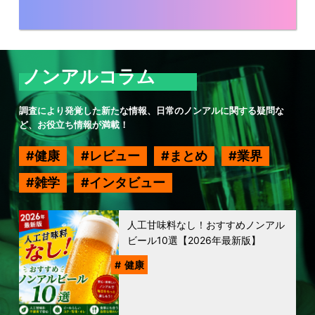
ノンアルコラム
調査により発覚した新たな情報、日常のノンアルに関する疑問な
ど、お役立ち情報が満載！
健康
レビュー
まとめ
業界
雑学
インタビュー
人工甘味料なし！おすすめノンアル
ビール10選【2026年最新版】
健康