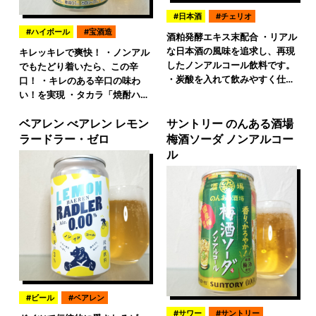
日本酒
チェリオ
ハイボール
宝酒造
酒粕発酵エキス末配合 ・リアル
な日本酒の風味を追求し、再現
キレッキレで爽快！ ・ノンアル
したノンアルコール飲料です。
でもたどり着いたら、この辛
・炭酸を入れて飲みやすく仕…
口！ ・キレのある辛口の味わ
い！を実現 ・タカラ「焼酎ハ…
ベアレン べアレン レモン
サントリー のんある酒場
ラードラー・ゼロ
梅酒ソーダ ノンアルコー
ル
ビール
ベアレン
サワー
サントリー