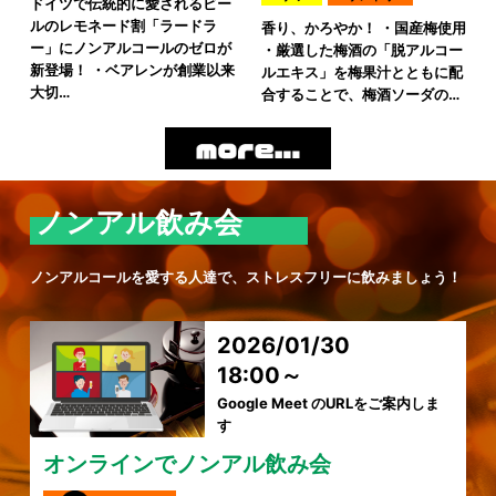
ドイツで伝統的に愛されるビー
ルのレモネード割「ラードラ
香り、かろやか！ ・国産梅使用
ー」にノンアルコールのゼロが
・厳選した梅酒の「脱アルコー
新登場！ ・ベアレンが創業以来
ルエキス」を梅果汁とともに配
大切…
合することで、梅酒ソーダの…
ノンアル飲み会
ノンアルコールを愛する人達で、ストレスフリーに飲みましょう！
2026/01/30
18:00～
Google Meet のURLをご案内しま
す
オンラインでノンアル飲み会