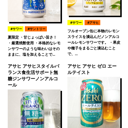
サワー
アサヒ
サワー
サントリー
フルオープン缶に本物のレモン
スライスを漬込んだノンアルコ
夏限定 ・甘じょっぱい旨さ！
ールレモンサワーです。 ・果皮
・厳選焼酎使用 ・本格的なレモ
や種子をまるごと漬込むこと
ンサワーのような味わいはその
で、…
ままに、塩を加えることで…
アサヒ アサヒスタイルバ
アサヒ アサヒ ゼロ エー
ランス食生活サポート無
ルテイスト
糖ジンサワーノンアルコ
ール