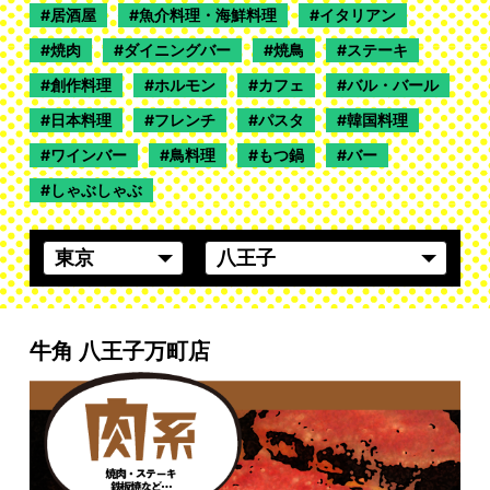
居酒屋
魚介料理・海鮮料理
イタリアン
焼肉
ダイニングバー
焼鳥
ステーキ
創作料理
ホルモン
カフェ
バル・バール
日本料理
フレンチ
パスタ
韓国料理
ワインバー
鳥料理
もつ鍋
バー
しゃぶしゃぶ
牛角 八王子万町店