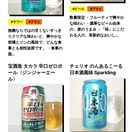
ビール
アサヒ
数量限定 ・フルーティで爽やか
サワー
アサヒ
な味わい ・濃厚なビール由来
の、麦のうまみ ・「味」にこだ
無糖ならではの甘くないすっき
わる人の、革新的なおいし…
りクリアな味わいと、爽やかな
柑橘とジンの風味で、どんな食
事とも相性抜群です。 ・食事の
脂…
宝酒造 タカラ 辛口ゼロボ
チェリオ のんあるこーる
ール〈ジンジャーエー
日本酒風味 Sparkling
ル〉