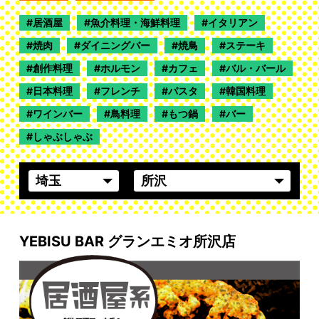
居酒屋
魚介料理・海鮮料理
イタリアン
焼肉
ダイニングバー
焼鳥
ステーキ
創作料理
ホルモン
カフェ
バル・バール
日本料理
フレンチ
パスタ
韓国料理
ワインバー
鳥料理
もつ鍋
バー
しゃぶしゃぶ
YEBISU BAR グランエミオ所沢店