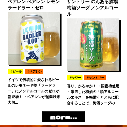
ベアレン べアレン レモン
サントリー のんある酒場
ラードラー・ゼロ
梅酒ソーダ ノンアルコー
ル
ビール
ベアレン
サワー
サントリー
ドイツで伝統的に愛されるビー
ルのレモネード割「ラードラ
香り、かろやか！ ・国産梅使用
ー」にノンアルコールのゼロが
・厳選した梅酒の「脱アルコー
新登場！ ・ベアレンが創業以来
ルエキス」を梅果汁とともに配
大切…
合することで、梅酒ソーダの…