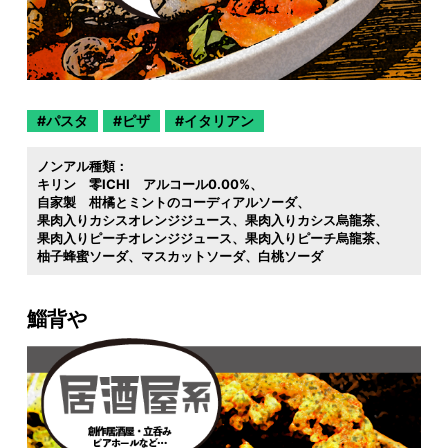
パスタ
ピザ
イタリアン
ノンアル種類：
キリン 零ICHI アルコール0.00%
自家製 柑橘とミントのコーディアルソーダ
果肉入りカシスオレンジジュース
果肉入りカシス烏龍茶
果肉入りピーチオレンジジュース
果肉入りピーチ烏龍茶
柚子蜂蜜ソーダ
マスカットソーダ
白桃ソーダ
鯔背や