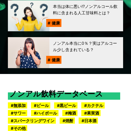
本当は体に悪い!?ノンアルコール飲
料に含まれる人工甘味料とは？
健康
ノンアル本当に0％？実はアルコー
ル少し含まれている？
健康
ノンアル飲料データベース
無添加
ビール
黒ビール
カクテル
サワー
ハイボール
梅酒
果実酒
スパークリングワイン
焼酎
日本酒
その他