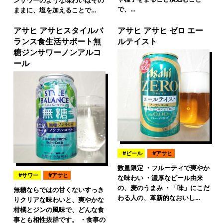
で、…
ままに、塩を加えることで…
アサヒ アサヒスタイルバ
アサヒ アサヒ ゼロ エー
ランス食生活サポート無
ルテイスト
糖ジンサワーノンアルコ
ール
ビール
アサヒ
数量限定 ・フルーティで爽やか
サワー
アサヒ
な味わい ・濃厚なビール由来
の、麦のうまみ ・「味」にこだ
無糖ならではの甘くないすっき
わる人の、革新的なおいし…
りクリアな味わいと、爽やかな
柑橘とジンの風味で、どんな食
事とも相性抜群です。 ・食事の