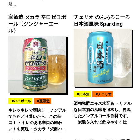
脂…
宝酒造 タカラ 辛口ゼロボ
チェリオ のんあるこーる
ール〈ジンジャーエー
日本酒風味 Sparkling
ル〉
日本酒
チェリオ
ハイボール
宝酒造
酒粕発酵エキス末配合 ・リアル
な日本酒の風味を追求し、再現
キレッキレで爽快！ ・ノンアル
したノンアルコール飲料です。
でもたどり着いたら、この辛
・炭酸を入れて飲みやすく仕…
口！ ・キレのある辛口の味わ
い！を実現 ・タカラ「焼酎ハ…