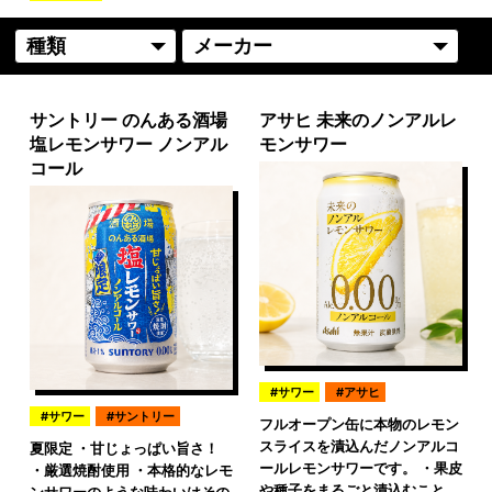
サントリー のんある酒場
アサヒ 未来のノンアルレ
塩レモンサワー ノンアル
モンサワー
コール
サワー
アサヒ
サワー
サントリー
フルオープン缶に本物のレモン
スライスを漬込んだノンアルコ
夏限定 ・甘じょっぱい旨さ！
ールレモンサワーです。 ・果皮
・厳選焼酎使用 ・本格的なレモ
や種子をまるごと漬込むこと
ンサワーのような味わいはその