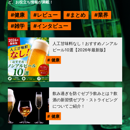
ど、お役立ち情報が満載！
健康
レビュー
まとめ
業界
雑学
インタビュー
人工甘味料なし！おすすめノンアル
ビール10選【2026年最新版】
健康
飲み過ぎを防ぐゼブラ飲みとは？飲
酒の新習慣ゼブラ・ストライピング
についてご紹介！
健康