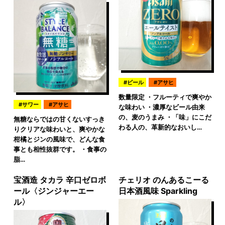
ビール
アサヒ
数量限定 ・フルーティで爽やか
サワー
アサヒ
な味わい ・濃厚なビール由来
の、麦のうまみ ・「味」にこだ
無糖ならではの甘くないすっき
わる人の、革新的なおいし…
りクリアな味わいと、爽やかな
柑橘とジンの風味で、どんな食
事とも相性抜群です。 ・食事の
脂…
宝酒造 タカラ 辛口ゼロボ
チェリオ のんあるこーる
ール〈ジンジャーエー
日本酒風味 Sparkling
ル〉