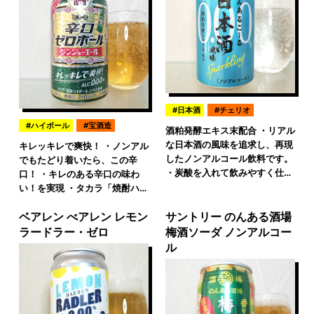
日本酒
チェリオ
ハイボール
宝酒造
酒粕発酵エキス末配合 ・リアル
な日本酒の風味を追求し、再現
キレッキレで爽快！ ・ノンアル
したノンアルコール飲料です。
でもたどり着いたら、この辛
・炭酸を入れて飲みやすく仕…
口！ ・キレのある辛口の味わ
い！を実現 ・タカラ「焼酎ハ…
ベアレン べアレン レモン
サントリー のんある酒場
ラードラー・ゼロ
梅酒ソーダ ノンアルコー
ル