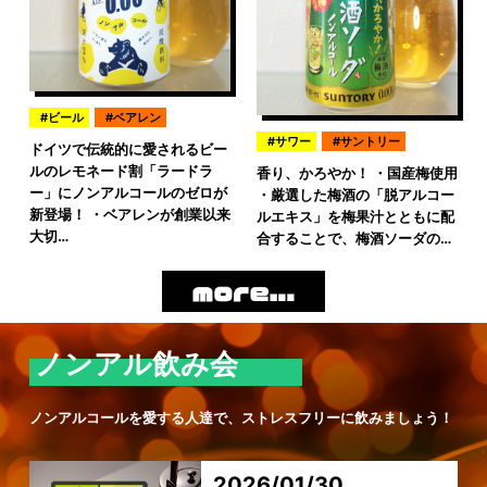
ビール
ベアレン
サワー
サントリー
ドイツで伝統的に愛されるビー
ルのレモネード割「ラードラ
香り、かろやか！ ・国産梅使用
ー」にノンアルコールのゼロが
・厳選した梅酒の「脱アルコー
新登場！ ・ベアレンが創業以来
ルエキス」を梅果汁とともに配
大切…
合することで、梅酒ソーダの…
ノンアル飲み会
ノンアルコールを愛する人達で、ストレスフリーに飲みましょう！
2026/01/30