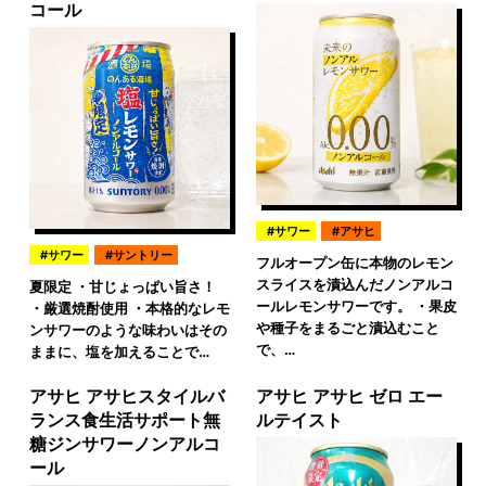
コール
サワー
アサヒ
サワー
サントリー
フルオープン缶に本物のレモン
スライスを漬込んだノンアルコ
夏限定 ・甘じょっぱい旨さ！
ールレモンサワーです。 ・果皮
・厳選焼酎使用 ・本格的なレモ
や種子をまるごと漬込むこと
ンサワーのような味わいはその
で、…
ままに、塩を加えることで…
アサヒ アサヒスタイルバ
アサヒ アサヒ ゼロ エー
ランス食生活サポート無
ルテイスト
糖ジンサワーノンアルコ
ール