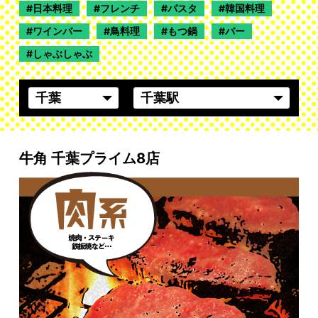
日本料理
フレンチ
パスタ
韓国料理
ワインバー
鳥料理
もつ鍋
バー
しゃぶしゃぶ
牛角 千葉プライム8店