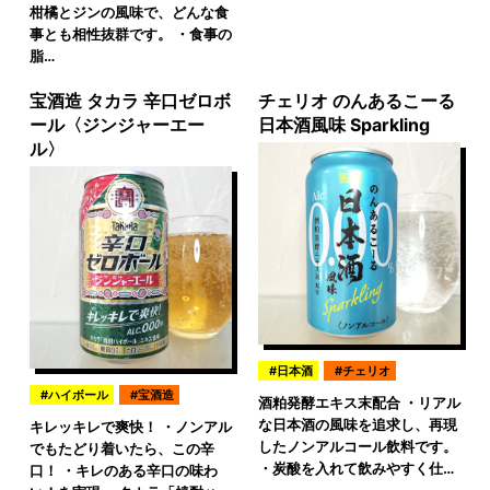
柑橘とジンの風味で、どんな食
事とも相性抜群です。 ・食事の
脂…
宝酒造 タカラ 辛口ゼロボ
チェリオ のんあるこーる
ール〈ジンジャーエー
日本酒風味 Sparkling
ル〉
日本酒
チェリオ
ハイボール
宝酒造
酒粕発酵エキス末配合 ・リアル
な日本酒の風味を追求し、再現
キレッキレで爽快！ ・ノンアル
したノンアルコール飲料です。
でもたどり着いたら、この辛
・炭酸を入れて飲みやすく仕…
口！ ・キレのある辛口の味わ