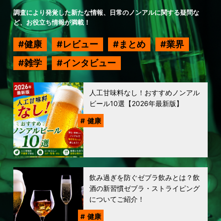
調査により発覚した新たな情報、日常のノンアルに関する疑問な
ど、お役立ち情報が満載！
健康
レビュー
まとめ
業界
雑学
インタビュー
人工甘味料なし！おすすめノンアル
ビール10選【2026年最新版】
健康
飲み過ぎを防ぐゼブラ飲みとは？飲
酒の新習慣ゼブラ・ストライピング
についてご紹介！
健康