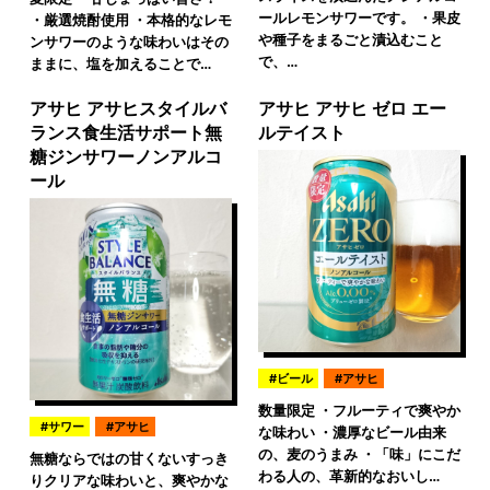
ールレモンサワーです。 ・果皮
・厳選焼酎使用 ・本格的なレモ
や種子をまるごと漬込むこと
ンサワーのような味わいはその
で、…
ままに、塩を加えることで…
アサヒ アサヒスタイルバ
アサヒ アサヒ ゼロ エー
ランス食生活サポート無
ルテイスト
糖ジンサワーノンアルコ
ール
ビール
アサヒ
数量限定 ・フルーティで爽やか
サワー
アサヒ
な味わい ・濃厚なビール由来
の、麦のうまみ ・「味」にこだ
無糖ならではの甘くないすっき
わる人の、革新的なおいし…
りクリアな味わいと、爽やかな