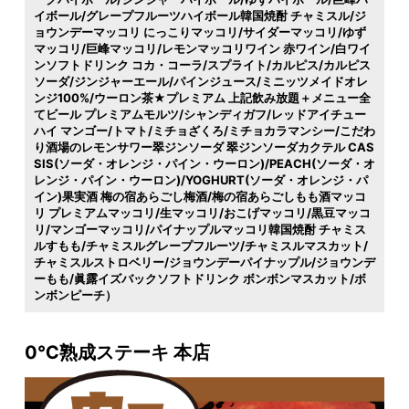
イボール/グレープフルーツハイボール韓国焼酎 チャミスル/ジ
ョウンデーマッコリ にっこりマッコリ/サイダーマッコリ/ゆず
マッコリ/巨峰マッコリ/レモンマッコリワイン 赤ワイン/白ワイ
ンソフトドリンク コカ・コーラ/スプライト/カルピス/カルピス
ソーダ/ジンジャーエール/パインジュース/ミニッツメイドオレ
ンジ100%/ウーロン茶★プレミアム 上記飲み放題＋メニュー全
てビール プレミアムモルツ/シャンディガフ/レッドアイチュー
ハイ マンゴー/トマト/ミチョざくろ/ミチョカラマンシー/こだわ
り酒場のレモンサワー翠ジンソーダ 翠ジンソーダカクテル CAS
SIS(ソーダ・オレンジ・パイン・ウーロン)/PEACH(ソーダ・オ
レンジ・パイン・ウーロン)/YOGHURT(ソーダ・オレンジ・パ
イン)果実酒 梅の宿あらごし梅酒/梅の宿あらごしもも酒マッコ
リ プレミアムマッコリ/生マッコリ/おこげマッコリ/黒豆マッコ
リ/マンゴーマッコリ/パイナップルマッコリ韓国焼酎 チャミス
ルすもも/チャミスルグレープフルーツ/チャミスルマスカット/
チャミスルストロベリー/ジョウンデーパイナップル/ジョウンデ
ーもも/眞露イズバックソフトドリンク ボンボンマスカット/ボ
ンボンピーチ）
0℃熟成ステーキ 本店