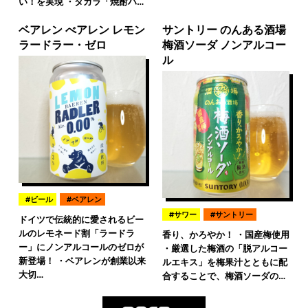
い！を実現 ・タカラ「焼酎ハ…
ベアレン べアレン レモン
サントリー のんある酒場
ラードラー・ゼロ
梅酒ソーダ ノンアルコー
ル
ビール
ベアレン
サワー
サントリー
ドイツで伝統的に愛されるビー
ルのレモネード割「ラードラ
香り、かろやか！ ・国産梅使用
ー」にノンアルコールのゼロが
・厳選した梅酒の「脱アルコー
新登場！ ・ベアレンが創業以来
ルエキス」を梅果汁とともに配
大切…
合することで、梅酒ソーダの…