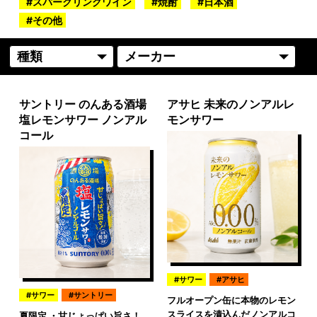
スパークリングワイン
焼酎
日本酒
その他
サントリー のんある酒場
アサヒ 未来のノンアルレ
塩レモンサワー ノンアル
モンサワー
コール
サワー
アサヒ
サワー
サントリー
フルオープン缶に本物のレモン
スライスを漬込んだノンアルコ
夏限定 ・甘じょっぱい旨さ！