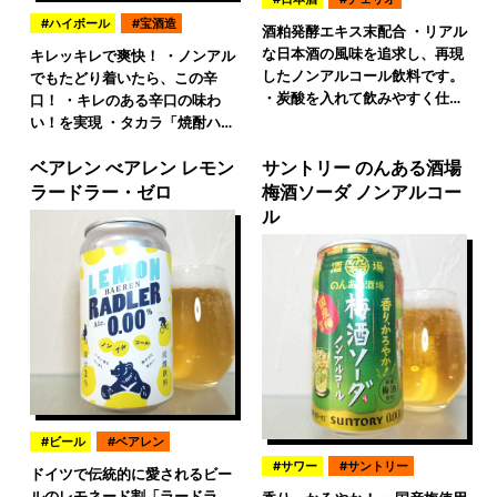
ハイボール
宝酒造
酒粕発酵エキス末配合 ・リアル
な日本酒の風味を追求し、再現
キレッキレで爽快！ ・ノンアル
したノンアルコール飲料です。
でもたどり着いたら、この辛
・炭酸を入れて飲みやすく仕…
口！ ・キレのある辛口の味わ
い！を実現 ・タカラ「焼酎ハ…
ベアレン べアレン レモン
サントリー のんある酒場
ラードラー・ゼロ
梅酒ソーダ ノンアルコー
ル
ビール
ベアレン
サワー
サントリー
ドイツで伝統的に愛されるビー
ルのレモネード割「ラードラ