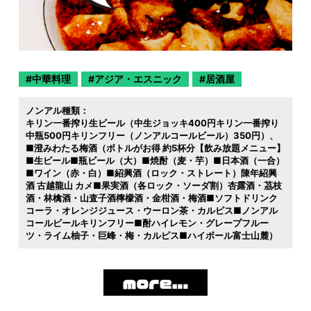
中華料理
アジア・エスニック
居酒屋
ノンアル種類：
キリン一番搾り生ビール（中生ジョッキ400円キリン一番搾り
中瓶500円キリンフリー（ノンアルコールビール）350円）
■澄みわたる梅酒（ボトルがお得 約5杯分【飲み放題メニュー】
■生ビール■瓶ビール（大）■焼酎（麦・芋）■日本酒（一合）
■ワイン（赤・白）■紹興酒（ロック・ストレート）陳年紹興
酒 古越龍山 カメ■果実酒（各ロック・ソーダ割）杏露酒・茘枝
酒・林檎酒・山査子酒檸檬酒・金柑酒・梅酒■ソフトドリンク
コーラ・オレンジジュース・ウーロン茶・カルピス■ノンアル
コールビールキリンフリー■酎ハイレモン・グレープフルー
ツ・ライム柚子・巨峰・梅・カルピス■ハイボール富士山麓）