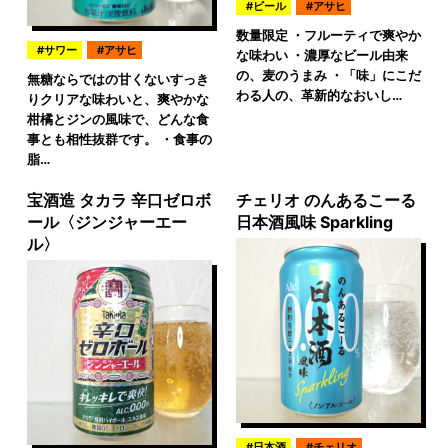
ビール
アサヒ
数量限定 ・フルーティで爽やか
サワー
アサヒ
な味わい ・濃厚なビール由来
の、麦のうまみ ・「味」にこだ
無糖ならではの甘くないすっき
わる人の、革新的なおいし…
りクリアな味わいと、爽やかな
柑橘とジンの風味で、どんな食
事とも相性抜群です。 ・食事の
脂…
宝酒造 タカラ 辛口ゼロボ
チェリオ のんあるこーる
ール〈ジンジャーエー
日本酒風味 Sparkling
ル〉
日本酒
チェリオ