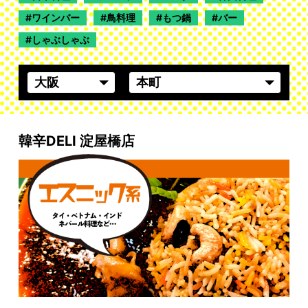
ワインバー
鳥料理
もつ鍋
バー
しゃぶしゃぶ
韓辛DELI 淀屋橋店