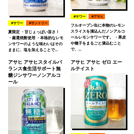
サワー
アサヒ
サワー
サントリー
フルオープン缶に本物のレモン
スライスを漬込んだノンアルコ
夏限定 ・甘じょっぱい旨さ！
ールレモンサワーです。 ・果皮
・厳選焼酎使用 ・本格的なレモ
や種子をまるごと漬込むこと
ンサワーのような味わいはその
で、…
ままに、塩を加えることで…
アサヒ アサヒスタイルバ
アサヒ アサヒ ゼロ エー
ランス食生活サポート無
ルテイスト
糖ジンサワーノンアルコ
ール