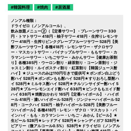
韓国料理
焼肉
居酒屋
ノンアル種類：
ドライゼロ（ノンアルコール）
飲み放題メニュー②（【定番サワー】・プレーンサワー 330
円・トマトサワー 418円・柚子サワー 418円・生搾りレモンサ
ワー 418円・生搾りピンクグレープフルーツサワー 528円【美
酢フルーツサワー】各種418円・レモンサワー・ザクロサワ
ー・マスカットサワー・パイナップルサワー・ももサワー・カ
ラマンシーサワー・いちごサワー・みかんサワー【健康お茶割
り】各種385円・ウーロン割り・緑茶割り・コーン茶割り・ジ
ャスミン割り・ルイボスティ割り・紅茶割り【韓国ジュース酎
ハイ】★ジュースのみは110円引きで提供可★ボンボン白ぶどう
酎ハイ 528円★ボンボンもも酎ハイ 528円★すりおろし梨酎ハ
イ 528円★ミルキス酎ハイ 528円★チルソンサイダー酎ハイ 5
28円★ブルーレモンエイド酎ハイ 638円★ピンクももエイド酎
ハイ 638円★焼酎おかわり 165円【定番ハイボール】・ハイボ
ール 418円・濃いハイボール 528円・ジンジャーハイボール 52
8円・コークハイ 528円・柚子ハイボール 528円【美酢フルー
ツハイボール】各種418円・レモン・ザクロ・マスカット・パ
インハイ・もも・カラマンシー・いちご・みかん【ビール】★
生ビール 528円★レッドアイ 528円★シャンディガフ 528円★
ビアリー（微アルコール0.5%） 528円★ドライゼロ（ノンアル
コール） 528円【果実酒・ワイン】・美味しい梅酒 418円・カ