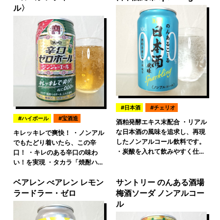
ル〉
日本酒
チェリオ
ハイボール
宝酒造
酒粕発酵エキス末配合 ・リアル
な日本酒の風味を追求し、再現
キレッキレで爽快！ ・ノンアル
したノンアルコール飲料です。
でもたどり着いたら、この辛
・炭酸を入れて飲みやすく仕…
口！ ・キレのある辛口の味わ
い！を実現 ・タカラ「焼酎ハ…
ベアレン べアレン レモン
サントリー のんある酒場
ラードラー・ゼロ
梅酒ソーダ ノンアルコー
ル