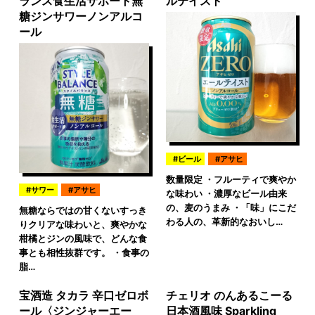
ランス食生活サポート無
ルテイスト
糖ジンサワーノンアルコ
ール
ビール
アサヒ
数量限定 ・フルーティで爽やか
サワー
アサヒ
な味わい ・濃厚なビール由来
の、麦のうまみ ・「味」にこだ
無糖ならではの甘くないすっき
わる人の、革新的なおいし…
りクリアな味わいと、爽やかな
柑橘とジンの風味で、どんな食
事とも相性抜群です。 ・食事の
脂…
宝酒造 タカラ 辛口ゼロボ
チェリオ のんあるこーる
ール〈ジンジャーエー
日本酒風味 Sparkling