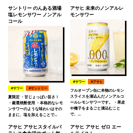
サントリー のんある酒場
アサヒ 未来のノンアルレ
塩レモンサワー ノンアル
モンサワー
コール
サワー
アサヒ
サワー
サントリー
フルオープン缶に本物のレモン
スライスを漬込んだノンアルコ
夏限定 ・甘じょっぱい旨さ！
ールレモンサワーです。 ・果皮
・厳選焼酎使用 ・本格的なレモ
や種子をまるごと漬込むこと
ンサワーのような味わいはその
で、…
ままに、塩を加えることで…
アサヒ アサヒスタイルバ
アサヒ アサヒ ゼロ エー