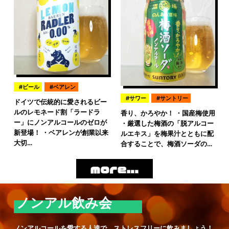
ビール
ベアレン
サワー
サントリー
ドイツで伝統的に愛されるビー
ルのレモネード割「ラードラ
香り、かろやか！ ・国産梅使用
ー」にノンアルコールのゼロが
・厳選した梅酒の「脱アルコー
新登場！ ・ベアレンが創業以来
ルエキス」を梅果汁とともに配
大切…
合することで、梅酒ソーダの…
ノンアル飲み会
ノンアルコールを愛する人達で、ストレスフリーに飲みましょう！