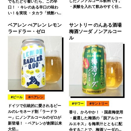
したノンアルコール飲料です。
でもたどり着いたら、この辛
・炭酸を入れて飲みやすく仕…
口！ ・キレのある辛口の味わ
い！を実現 ・タカラ「焼酎ハ…
ベアレン べアレン レモン
サントリー のんある酒場
ラードラー・ゼロ
梅酒ソーダ ノンアルコー
ル
ビール
ベアレン
サワー
サントリー
ドイツで伝統的に愛されるビー
ルのレモネード割「ラードラ
香り、かろやか！ ・国産梅使用
ー」にノンアルコールのゼロが
・厳選した梅酒の「脱アルコー
新登場！ ・ベアレンが創業以来
ルエキス」を梅果汁とともに配
大切…
合することで、梅酒ソーダの…