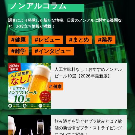
ノンアルコラム
調査により発覚した新たな情報、日常のノンアルに関する疑問な
ど、お役立ち情報が満載！
健康
レビュー
まとめ
業界
雑学
インタビュー
人工甘味料なし！おすすめノンアル
ビール10選【2026年最新版】
健康
飲み過ぎを防ぐゼブラ飲みとは？飲
酒の新習慣ゼブラ・ストライピング
についてご紹介！