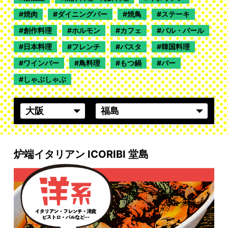
焼肉
ダイニングバー
焼鳥
ステーキ
創作料理
ホルモン
カフェ
バル・バール
日本料理
フレンチ
パスタ
韓国料理
ワインバー
鳥料理
もつ鍋
バー
しゃぶしゃぶ
炉端イタリアン ICORIBI 堂島