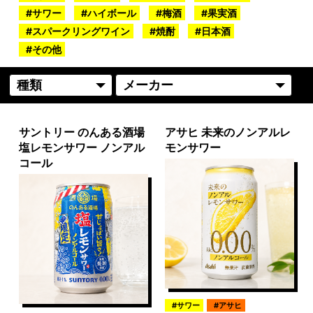
サワー
ハイボール
梅酒
果実酒
スパークリングワイン
焼酎
日本酒
その他
サントリー のんある酒場
アサヒ 未来のノンアルレ
塩レモンサワー ノンアル
モンサワー
コール
サワー
アサヒ