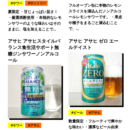
サワー
サントリー
フルオープン缶に本物のレモン
スライスを漬込んだノンアルコ
夏限定 ・甘じょっぱい旨さ！
ールレモンサワーです。 ・果皮
・厳選焼酎使用 ・本格的なレモ
や種子をまるごと漬込むこと
ンサワーのような味わいはその
で、…
ままに、塩を加えることで…
アサヒ アサヒスタイルバ
アサヒ アサヒ ゼロ エー
ランス食生活サポート無
ルテイスト
糖ジンサワーノンアルコ
ール
ビール
アサヒ
数量限定 ・フルーティで爽やか
サワー
アサヒ
な味わい ・濃厚なビール由来