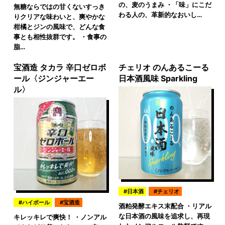
の、麦のうまみ ・「味」にこだ
無糖ならではの甘くないすっき
わる人の、革新的なおいし…
りクリアな味わいと、爽やかな
柑橘とジンの風味で、どんな食
事とも相性抜群です。 ・食事の
脂…
宝酒造 タカラ 辛口ゼロボ
チェリオ のんあるこーる
ール〈ジンジャーエー
日本酒風味 Sparkling
ル〉
日本酒
チェリオ
ハイボール
宝酒造
酒粕発酵エキス末配合 ・リアル
な日本酒の風味を追求し、再現
キレッキレで爽快！ ・ノンアル