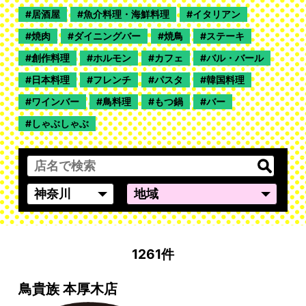
居酒屋
魚介料理・海鮮料理
イタリアン
焼肉
ダイニングバー
焼鳥
ステーキ
創作料理
ホルモン
カフェ
バル・バール
日本料理
フレンチ
パスタ
韓国料理
ワインバー
鳥料理
もつ鍋
バー
しゃぶしゃぶ
1261件
鳥貴族 本厚木店