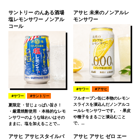
サントリー のんある酒場
アサヒ 未来のノンアルレ
塩レモンサワー ノンアル
モンサワー
コール
サワー
アサヒ
サワー
サントリー
フルオープン缶に本物のレモン
スライスを漬込んだノンアルコ
夏限定 ・甘じょっぱい旨さ！
ールレモンサワーです。 ・果皮
・厳選焼酎使用 ・本格的なレモ
や種子をまるごと漬込むこと
ンサワーのような味わいはその
で、…
ままに、塩を加えることで…
アサヒ アサヒスタイルバ
アサヒ アサヒ ゼロ エー