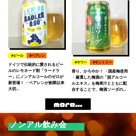
ビール
ベアレン
サワー
サントリー
ドイツで伝統的に愛されるビー
ルのレモネード割「ラードラ
香り、かろやか！ ・国産梅使用
ー」にノンアルコールのゼロが
・厳選した梅酒の「脱アルコー
新登場！ ・ベアレンが創業以来
ルエキス」を梅果汁とともに配
大切…
合することで、梅酒ソーダの…
ノンアル飲み会