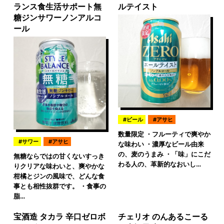
ランス食生活サポート無
ルテイスト
糖ジンサワーノンアルコ
ール
ビール
アサヒ
数量限定 ・フルーティで爽やか
サワー
アサヒ
な味わい ・濃厚なビール由来
の、麦のうまみ ・「味」にこだ
無糖ならではの甘くないすっき
わる人の、革新的なおいし…
りクリアな味わいと、爽やかな
柑橘とジンの風味で、どんな食
事とも相性抜群です。 ・食事の
脂…
宝酒造 タカラ 辛口ゼロボ
チェリオ のんあるこーる