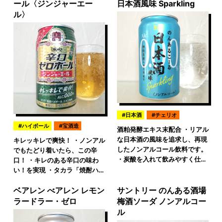
ール〈ジンジャーエー
日本酒風味 Sparkling
ル〉
日本酒
チェリオ
ハイボール
宝酒造
酒粕発酵エキス末配合 ・リアル
な日本酒の風味を追求し、再現
キレッキレで爽快！ ・ノンアル
したノンアルコール飲料です。
でもたどり着いたら、この辛
・炭酸を入れて飲みやすく仕…
口！ ・キレのある辛口の味わ
い！を実現 ・タカラ「焼酎ハ…
ベアレン べアレン レモン
サントリー のんある酒場
ラードラー・ゼロ
梅酒ソーダ ノンアルコー
ル