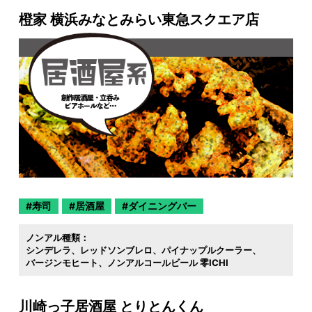
橙家 横浜みなとみらい東急スクエア店
寿司
居酒屋
ダイニングバー
ノンアル種類：
シンデレラ
レッドソンブレロ
パイナップルクーラー
バージンモヒート
ノンアルコールビール 零ICHI
川崎っ子居酒屋 とりとんくん