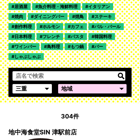
居酒屋
魚介料理・海鮮料理
イタリアン
焼肉
ダイニングバー
焼鳥
ステーキ
創作料理
ホルモン
カフェ
バル・バール
日本料理
フレンチ
パスタ
韓国料理
ワインバー
鳥料理
もつ鍋
バー
しゃぶしゃぶ
304件
地中海食堂SIN 津駅前店