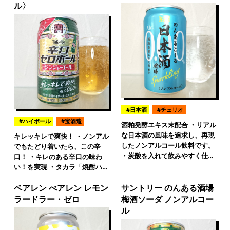
ル〉
日本酒
チェリオ
ハイボール
宝酒造
酒粕発酵エキス末配合 ・リアル
な日本酒の風味を追求し、再現
キレッキレで爽快！ ・ノンアル
したノンアルコール飲料です。
でもたどり着いたら、この辛
・炭酸を入れて飲みやすく仕…
口！ ・キレのある辛口の味わ
い！を実現 ・タカラ「焼酎ハ…
ベアレン べアレン レモン
サントリー のんある酒場
ラードラー・ゼロ
梅酒ソーダ ノンアルコー
ル