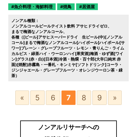
魚介料理・海鮮料理
焼鳥
居酒屋
ノンアル種類：
ノンアルコールビールテイスト飲料 アサヒドライゼロ
まるで梅酒なノンアルコール
各種（[ビール]アサヒスーパードライ 生ビール(中)[ノンアル
コール]まるで梅酒なノンアルコール[ハイボール]ハイボール[サ
ワー]プレーン・グレープフルーツ・レモン・青りんご・ライム
カルピス・緑茶ハイ・ウーロンハイ[果実酒]梅酒・ゆず酒[ワイ
ン]グラス(赤・白)[日本酒]冷酒・熱燗・百十郎(大辛口純米 赤
面)[焼酎]赤霧島・一番札・キンミヤ[ソフトドリンク]コーラ・
ジンジャエール・グレープフルーツ・オレンジウーロン茶・緑
茶）
«
5
6
7
8
9
»
ノンアルリサーチへの