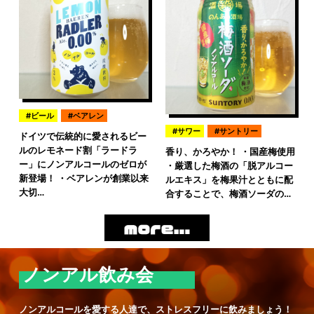
ビール
ベアレン
サワー
サントリー
ドイツで伝統的に愛されるビー
ルのレモネード割「ラードラ
香り、かろやか！ ・国産梅使用
ー」にノンアルコールのゼロが
・厳選した梅酒の「脱アルコー
新登場！ ・ベアレンが創業以来
ルエキス」を梅果汁とともに配
大切…
合することで、梅酒ソーダの…
ノンアル飲み会
ノンアルコールを愛する人達で、ストレスフリーに飲みましょう！