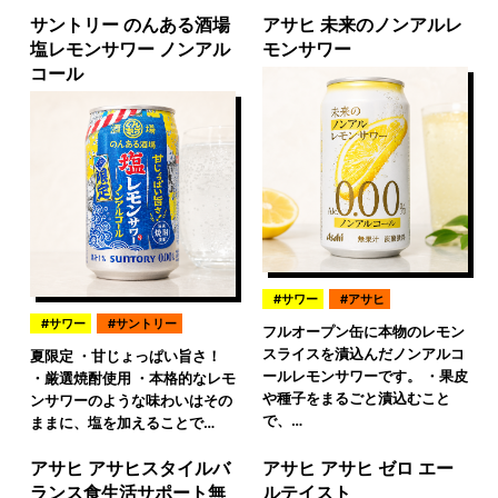
サントリー のんある酒場
アサヒ 未来のノンアルレ
塩レモンサワー ノンアル
モンサワー
コール
サワー
アサヒ
サワー
サントリー
フルオープン缶に本物のレモン
スライスを漬込んだノンアルコ
夏限定 ・甘じょっぱい旨さ！
ールレモンサワーです。 ・果皮
・厳選焼酎使用 ・本格的なレモ
や種子をまるごと漬込むこと
ンサワーのような味わいはその
で、…
ままに、塩を加えることで…
アサヒ アサヒスタイルバ
アサヒ アサヒ ゼロ エー
ランス食生活サポート無
ルテイスト