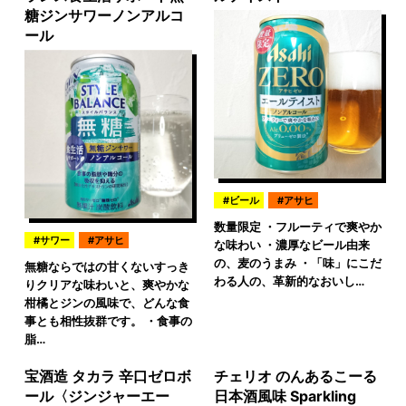
糖ジンサワーノンアルコ
ール
ビール
アサヒ
数量限定 ・フルーティで爽やか
サワー
アサヒ
な味わい ・濃厚なビール由来
の、麦のうまみ ・「味」にこだ
無糖ならではの甘くないすっき
わる人の、革新的なおいし…
りクリアな味わいと、爽やかな
柑橘とジンの風味で、どんな食
事とも相性抜群です。 ・食事の
脂…
宝酒造 タカラ 辛口ゼロボ
チェリオ のんあるこーる
ール〈ジンジャーエー
日本酒風味 Sparkling