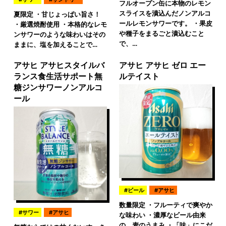
フルオープン缶に本物のレモン
スライスを漬込んだノンアルコ
夏限定 ・甘じょっぱい旨さ！
ールレモンサワーです。 ・果皮
・厳選焼酎使用 ・本格的なレモ
や種子をまるごと漬込むこと
ンサワーのような味わいはその
で、…
ままに、塩を加えることで…
アサヒ アサヒスタイルバ
アサヒ アサヒ ゼロ エー
ランス食生活サポート無
ルテイスト
糖ジンサワーノンアルコ
ール
ビール
アサヒ
数量限定 ・フルーティで爽やか
サワー
アサヒ
な味わい ・濃厚なビール由来
の、麦のうまみ ・「味」にこだ