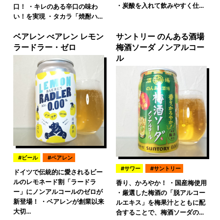
・炭酸を入れて飲みやすく仕…
口！ ・キレのある辛口の味わ
い！を実現 ・タカラ「焼酎ハ…
ベアレン べアレン レモン
サントリー のんある酒場
ラードラー・ゼロ
梅酒ソーダ ノンアルコー
ル
ビール
ベアレン
サワー
サントリー
ドイツで伝統的に愛されるビー
ルのレモネード割「ラードラ
香り、かろやか！ ・国産梅使用
ー」にノンアルコールのゼロが
・厳選した梅酒の「脱アルコー
新登場！ ・ベアレンが創業以来
ルエキス」を梅果汁とともに配
大切…
合することで、梅酒ソーダの…