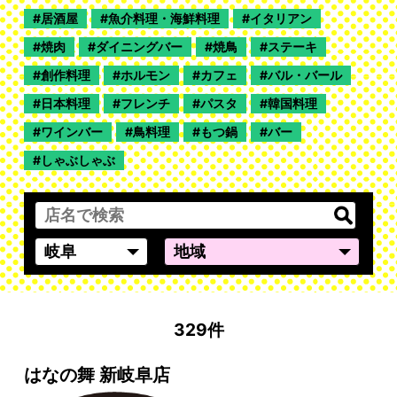
居酒屋
魚介料理・海鮮料理
イタリアン
焼肉
ダイニングバー
焼鳥
ステーキ
創作料理
ホルモン
カフェ
バル・バール
日本料理
フレンチ
パスタ
韓国料理
ワインバー
鳥料理
もつ鍋
バー
しゃぶしゃぶ
329件
はなの舞 新岐阜店