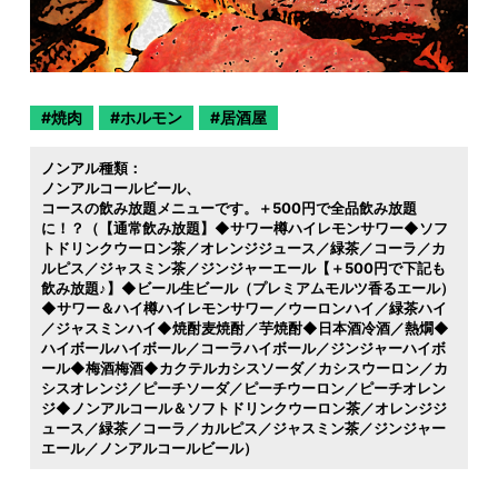
焼肉
ホルモン
居酒屋
ノンアル種類：
ノンアルコールビール
コースの飲み放題メニューです。＋500円で全品飲み放題
に！？（【通常飲み放題】◆サワー樽ハイレモンサワー◆ソフ
トドリンクウーロン茶／オレンジジュース／緑茶／コーラ／カ
ルピス／ジャスミン茶／ジンジャーエール【＋500円で下記も
飲み放題♪】◆ビール生ビール（プレミアムモルツ香るエール）
◆サワー＆ハイ樽ハイレモンサワー／ウーロンハイ／緑茶ハイ
／ジャスミンハイ◆焼酎麦焼酎／芋焼酎◆日本酒冷酒／熱燗◆
ハイボールハイボール／コーラハイボール／ジンジャーハイボ
ール◆梅酒梅酒◆カクテルカシスソーダ／カシスウーロン／カ
シスオレンジ／ピーチソーダ／ピーチウーロン／ピーチオレン
ジ◆ノンアルコール＆ソフトドリンクウーロン茶／オレンジジ
ュース／緑茶／コーラ／カルピス／ジャスミン茶／ジンジャー
エール／ノンアルコールビール）