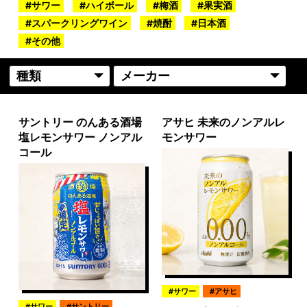
サワー
ハイボール
梅酒
果実酒
スパークリングワイン
焼酎
日本酒
その他
サントリー のんある酒場
アサヒ 未来のノンアルレ
塩レモンサワー ノンアル
モンサワー
コール
サワー
アサヒ
サワー
サントリー