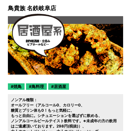
鳥貴族 名鉄岐阜店
焼鳥
鳥料理
居酒屋
ノンアル種類：
オールフリー（アルコール0
カロリー0
糖質とプリン体も0！もっと気軽に
もっと自由に。シチュエーションを選ばずに飲める
ノンアルコールビールテイスト飲料です。※未成年の方の飲用
はご遠慮頂いております。298円(税抜)）