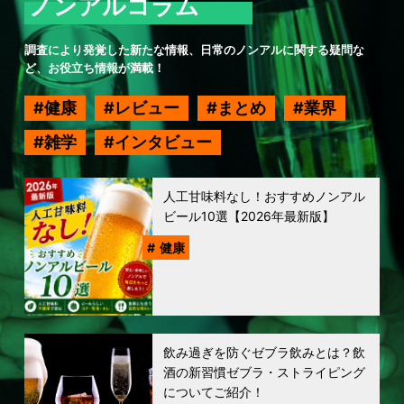
ノンアルコラム
調査により発覚した新たな情報、日常のノンアルに関する疑問な
ど、お役立ち情報が満載！
健康
レビュー
まとめ
業界
雑学
インタビュー
人工甘味料なし！おすすめノンアル
ビール10選【2026年最新版】
健康
飲み過ぎを防ぐゼブラ飲みとは？飲
酒の新習慣ゼブラ・ストライピング
についてご紹介！