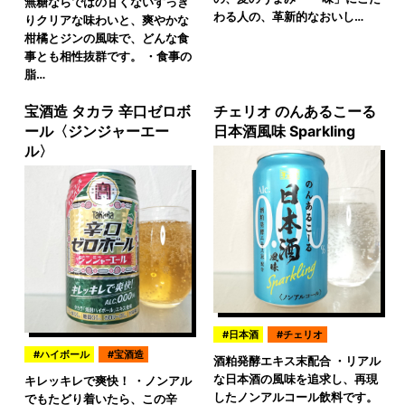
無糖ならではの甘くないすっき
わる人の、革新的なおいし…
りクリアな味わいと、爽やかな
柑橘とジンの風味で、どんな食
事とも相性抜群です。 ・食事の
脂…
宝酒造 タカラ 辛口ゼロボ
チェリオ のんあるこーる
ール〈ジンジャーエー
日本酒風味 Sparkling
ル〉
日本酒
チェリオ
ハイボール
宝酒造
酒粕発酵エキス末配合 ・リアル
な日本酒の風味を追求し、再現
キレッキレで爽快！ ・ノンアル
したノンアルコール飲料です。
でもたどり着いたら、この辛