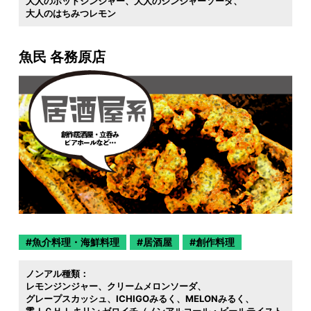
大人のホットジンジャー
大人のジンジャーソーダ
大人のはちみつレモン
魚民 各務原店
魚介料理・海鮮料理
居酒屋
創作料理
ノンアル種類：
レモンジンジャー
クリームメロンソーダ
グレープスカッシュ
ICHIGOみるく
MELONみるく