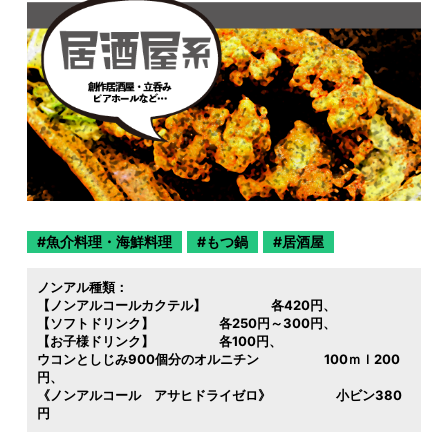
魚介料理・海鮮料理
もつ鍋
居酒屋
ノンアル種類：
【ノンアルコールカクテル】 各420円
【ソフトドリンク】 各250円～300円
【お子様ドリンク】 各100円
ウコンとしじみ900個分のオルニチン 100ｍｌ200
円
《ノンアルコール アサヒドライゼロ》 小ビン380
円