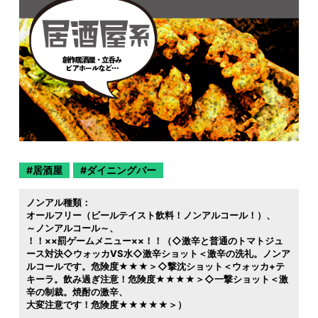
居酒屋
ダイニングバー
ノンアル種類：
オールフリー（ビールテイスト飲料！ノンアルコール！）
～ノンアルコール～
！！××罰ゲームメニュー××！！（◇激辛と普通のトマトジュ
ース対決◇ウォッカVS水◇激辛ショット＜激辛の洗礼。ノンア
ルコールです。危険度★★★＞◇撃沈ショット＜ウォッカ+テ
キーラ。飲み過ぎ注意！危険度★★★★＞◇一撃ショット＜激
辛の制裁。焼酎の激辛
大変注意です！危険度★★★★★＞）