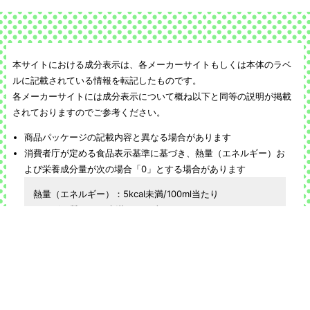
本サイトにおける成分表示は、各メーカーサイトもしくは本体のラベ
ルに記載されている情報を転記したものです。
各メーカーサイトには成分表示について概ね以下と同等の説明が掲載
されておりますのでご参考ください。
商品パッケージの記載内容と異なる場合があります
消費者庁が定める食品表示基準に基づき、熱量（エネルギー）お
よび栄養成分量が次の場合「0」とする場合があります
熱量（エネルギー）：5kcal未満/100ml当たり
たんぱく質：0.5g未満/100ml当たり
脂質：0.5g未満/100ml当たり
炭水化物：0.5g未満/100ml当たり
糖質：0.5g未満/100ml当たり
ナトリウム：5mg未満/100ml当たり
食塩相当量は、以下の計算式に基づき記載している場合がありま