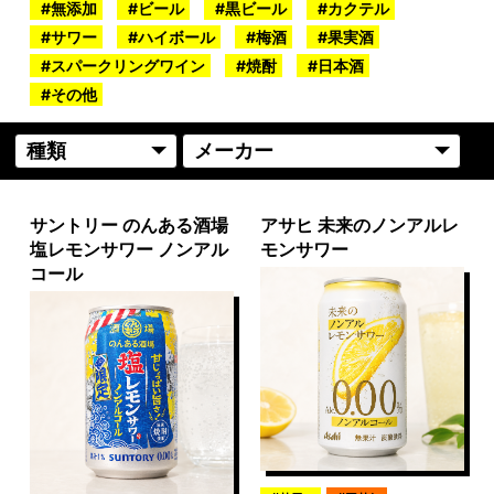
無添加
ビール
黒ビール
カクテル
サワー
ハイボール
梅酒
果実酒
スパークリングワイン
焼酎
日本酒
その他
サントリー のんある酒場
アサヒ 未来のノンアルレ
塩レモンサワー ノンアル
モンサワー
コール