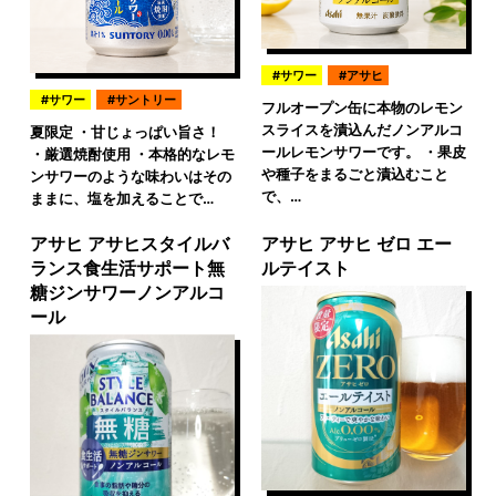
サワー
アサヒ
サワー
サントリー
フルオープン缶に本物のレモン
スライスを漬込んだノンアルコ
夏限定 ・甘じょっぱい旨さ！
ールレモンサワーです。 ・果皮
・厳選焼酎使用 ・本格的なレモ
や種子をまるごと漬込むこと
ンサワーのような味わいはその
で、…
ままに、塩を加えることで…
アサヒ アサヒスタイルバ
アサヒ アサヒ ゼロ エー
ランス食生活サポート無
ルテイスト
糖ジンサワーノンアルコ
ール