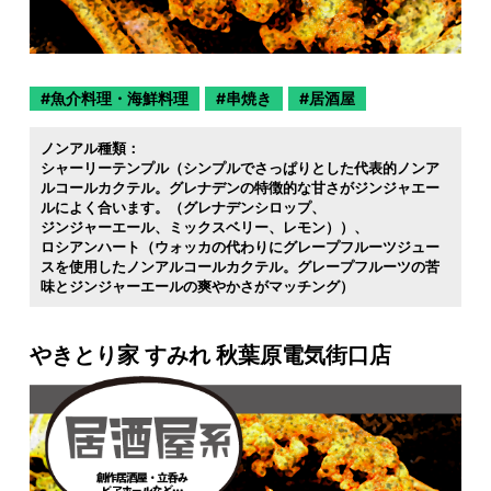
魚介料理・海鮮料理
串焼き
居酒屋
ノンアル種類：
シャーリーテンプル（シンプルでさっぱりとした代表的ノンア
ルコールカクテル。グレナデンの特徴的な甘さがジンジャエー
ルによく合います。（グレナデンシロップ
ジンジャーエール
ミックスベリー
レモン））
ロシアンハート（ウォッカの代わりにグレープフルーツジュー
スを使用したノンアルコールカクテル。グレープフルーツの苦
味とジンジャーエールの爽やかさがマッチング）
やきとり家 すみれ 秋葉原電気街口店