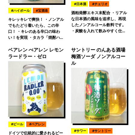
日本酒
チェリオ
ハイボール
宝酒造
酒粕発酵エキス末配合 ・リアル
な日本酒の風味を追求し、再現
キレッキレで爽快！ ・ノンアル
したノンアルコール飲料です。
でもたどり着いたら、この辛
・炭酸を入れて飲みやすく仕…
口！ ・キレのある辛口の味わ
い！を実現 ・タカラ「焼酎ハ…
ベアレン べアレン レモン
サントリー のんある酒場
ラードラー・ゼロ
梅酒ソーダ ノンアルコー
ル
ビール
ベアレン
サワー
サントリー
ドイツで伝統的に愛されるビー