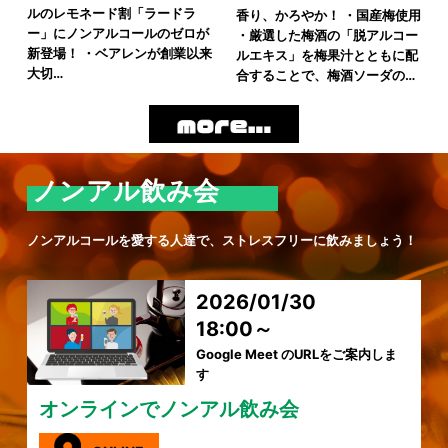
ルのレモネード割「ラードラ
香り、かろやか！ ・国産梅使用
ー」にノンアルコールのゼロが
・厳選した梅酒の「脱アルコー
新登場！ ・ベアレンが創業以来
ルエキス」を梅果汁とともに配
大切…
合することで、梅酒ソーダの…
ノンアル飲み会
ノンアルコールを愛する人達で、ストレスフリーに飲みましょう！
2026/01/30
18:00～
Google Meet のURLをご案内しま
す
オンラインでノンアル飲み会