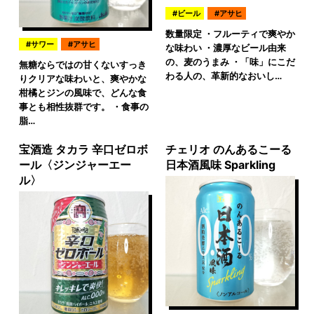
ビール
アサヒ
数量限定 ・フルーティで爽やか
サワー
アサヒ
な味わい ・濃厚なビール由来
の、麦のうまみ ・「味」にこだ
無糖ならではの甘くないすっき
わる人の、革新的なおいし…
りクリアな味わいと、爽やかな
柑橘とジンの風味で、どんな食
事とも相性抜群です。 ・食事の
脂…
宝酒造 タカラ 辛口ゼロボ
チェリオ のんあるこーる
ール〈ジンジャーエー
日本酒風味 Sparkling
ル〉