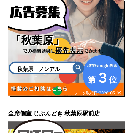
「秋葉原」
秋葉原 ノンアル
３
第
位
データ取得日:
2026-05-09
全席個室 じぶんどき 秋葉原駅前店