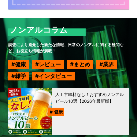
ノンアルコラム
調査により発覚した新たな情報、日常のノンアルに関する疑問な
ど、お役立ち情報が満載！
健康
レビュー
まとめ
業界
雑学
インタビュー
人工甘味料なし！おすすめノンアル
ビール10選【2026年最新版】
健康