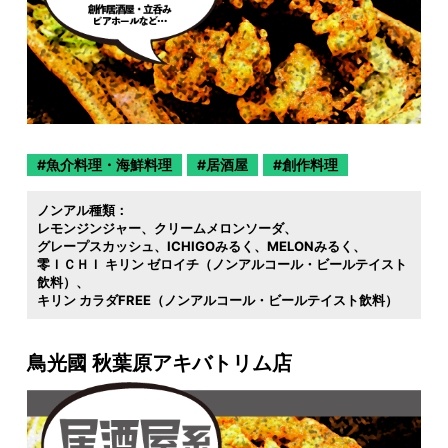
魚介料理・海鮮料理
居酒屋
創作料理
ノンアル種類：
レモンジンジャー
クリームメロンソーダ
グレープスカッシュ
ICHIGOみるく
MELONみるく
零ＩＣＨＩ キリン ゼロイチ（ノンアルコール・ビールテイスト
飲料）
キリン カラダFREE（ノンアルコール・ビールテイスト飲料）
鳥光國 秋葉原アキバトリム店