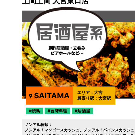
土間土間 大宮東口店
エリア：
大宮
SAITAMA
最寄り駅：
大宮駅
焼鳥
台湾料理
居酒屋
ノンアル種類：
ノンアル！マンゴースカッシュ
ノンアル！パインスカッシュ