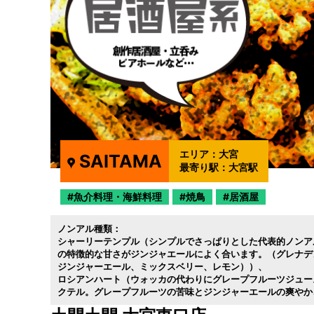
エリア：
大宮
SAITAMA
最寄り駅：
大宮駅
魚介料理・海鮮料理
焼鳥
居酒屋
ノンアル種類：
シャーリーテンプル（シンプルでさっぱりとした代表的ノンア
の特徴的な甘さがジンジャエールによく合います。（グレナデ
ジンジャーエール
ミックスベリー
レモン））
ロシアンハート（ウォッカの代わりにグレープフルーツジュー
クテル。グレープフルーツの苦味とジンジャーエールの爽やか