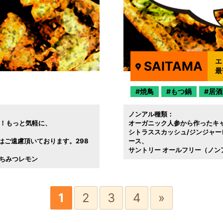
エ
SAITAMA
最
焼鳥
もつ鍋
居酒
ノンアル種類：
0！もっと気軽に
オーガニック人参から作ったキ
シトラススカッシュ/ジンジャー
はご遠慮頂いております。298
ース
サントリー オールフリー（ノン
ちみつレモン
1
2
3
4
»