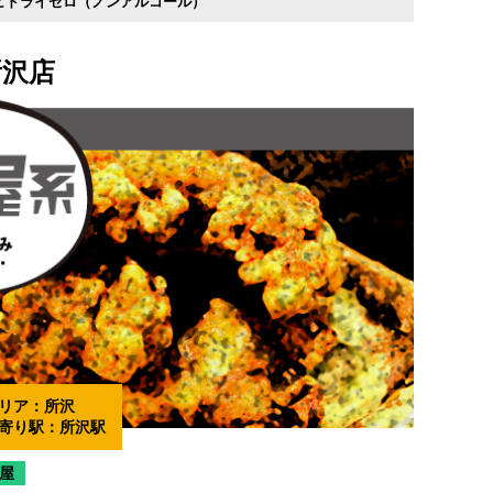
ヒドライゼロ（ノンアルコール）
所沢店
リア：
所沢
寄り駅：
所沢駅
屋