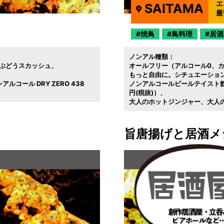
エ
SAITAMA
最
焼鳥
鳥料理
居酒
ノンアル種類：
ぶどうスカッシュ
オールフリー（アルコール0
もっと自由に。シチュエーショ
コール DRY ZERO 438
ノンアルコールビールテイスト飲
円(税抜)）
大人のホットジンジャー
大人
旨唐揚げと居酒メ