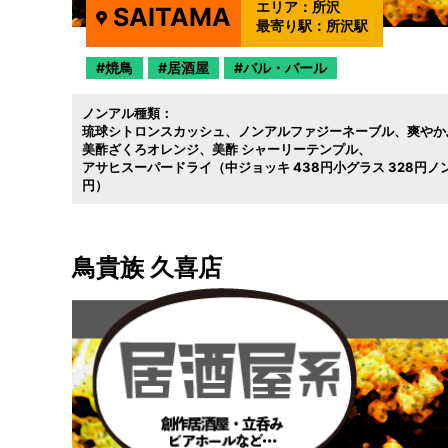
エリア：
所沢
SAITAMA
最寄り駅：
所沢駅
焼鳥
居酒屋
バル・バール
ノンアル種類：
琉球シトロンスカッシュ
ノンアルファジーネーブル
爽やか
美酢ざくろオレンジ
美酢 シャーリーテンプル
アサヒスーパードライ（中ジョッキ 438円小グラス 328円ノンアル
円）
鳥貴族 久喜店