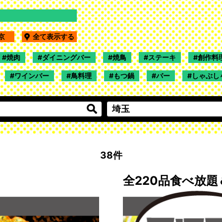
東京
全て表示する
焼肉
ダイニングバー
焼鳥
ステーキ
創作料
ワインバー
鳥料理
もつ鍋
バー
しゃぶし
38件
全220品食べ放題