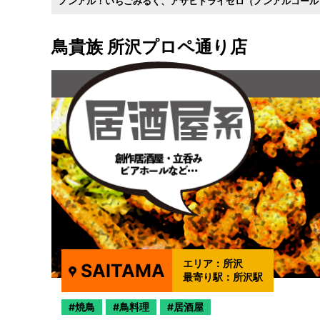
ノンアル！いちごみるく
アサヒドライゼロ（ノンアルコール
鳥貴族 所沢プロペ通り店
エリア：
所沢
SAITAMA
最寄り駅：
所沢駅
焼鳥
鳥料理
居酒屋