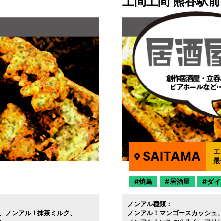
土間土間 熊谷駅前
エ
SAITAMA
最
焼鳥
居酒屋
ダイ
ノンアル種類：
ノンアル！抹茶ミルク
ノンアル！マンゴースカッシュ