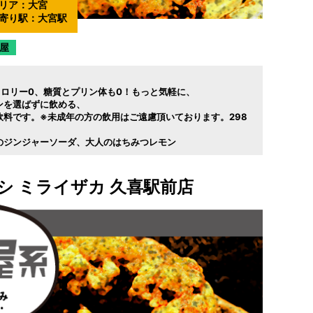
リア：
大宮
寄り駅：
大宮駅
屋
カロリー0
糖質とプリン体も0！もっと気軽に
ンを選ばずに飲める
料です。※未成年の方の飲用はご遠慮頂いております。298
のジンジャーソーダ
大人のはちみつレモン
シ ミライザカ 久喜駅前店