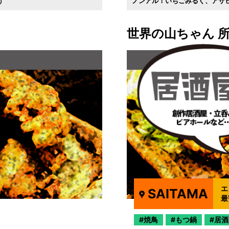
）
ノンアル！いちごみるく
アサ
世界の山ちゃん 
エ
SAITAMA
最
焼鳥
もつ鍋
居酒