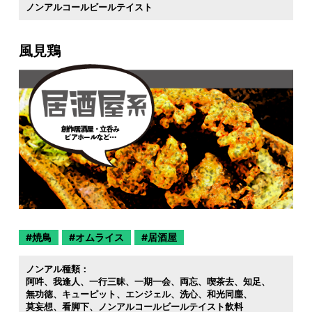
ノンアルコールビールテイスト
風見鶏
焼鳥
オムライス
居酒屋
ノンアル種類：
阿吽
我逢人
一行三昧
一期一会
両忘
喫茶去
知足
無功徳
キューピット
エンジェル
洗心
和光同塵
莫妄想
看脚下
ノンアルコールビールテイスト飲料