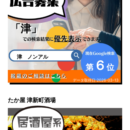
「津」
津 ノンアル
６
第
位
データ取得日:
2026-03-13
たか屋 津新町酒場