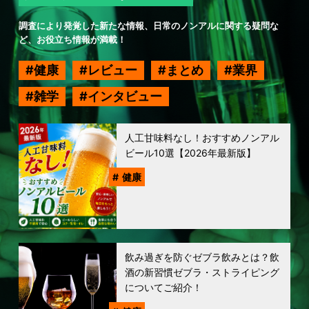
調査により発覚した新たな情報、日常のノンアルに関する疑問な
ど、お役立ち情報が満載！
健康
レビュー
まとめ
業界
雑学
インタビュー
人工甘味料なし！おすすめノンアル
ビール10選【2026年最新版】
健康
飲み過ぎを防ぐゼブラ飲みとは？飲
酒の新習慣ゼブラ・ストライピング
についてご紹介！