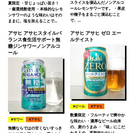
スライスを漬込んだノンアルコ
夏限定 ・甘じょっぱい旨さ！
ールレモンサワーです。 ・果皮
・厳選焼酎使用 ・本格的なレモ
や種子をまるごと漬込むこと
ンサワーのような味わいはその
で、…
ままに、塩を加えることで…
アサヒ アサヒスタイルバ
アサヒ アサヒ ゼロ エー
ランス食生活サポート無
ルテイスト
糖ジンサワーノンアルコ
ール
ビール
アサヒ
数量限定 ・フルーティで爽やか
サワー
アサヒ
な味わい ・濃厚なビール由来
の、麦のうまみ ・「味」にこだ
無糖ならではの甘くないすっき
わる人の、革新的なおいし…