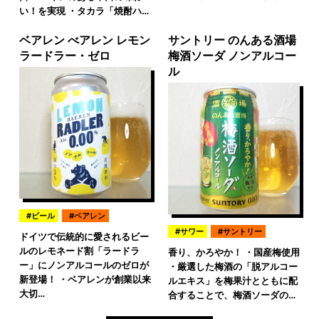
い！を実現 ・タカラ「焼酎ハ…
ベアレン べアレン レモン
サントリー のんある酒場
ラードラー・ゼロ
梅酒ソーダ ノンアルコー
ル
ビール
ベアレン
サワー
サントリー
ドイツで伝統的に愛されるビー
ルのレモネード割「ラードラ
香り、かろやか！ ・国産梅使用
ー」にノンアルコールのゼロが
・厳選した梅酒の「脱アルコー
新登場！ ・ベアレンが創業以来
ルエキス」を梅果汁とともに配
大切…
合することで、梅酒ソーダの…