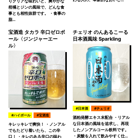
りクリアな味わいと、爽やかな
柑橘とジンの風味で、どんな食
事とも相性抜群です。 ・食事の
脂…
宝酒造 タカラ 辛口ゼロボ
チェリオ のんあるこーる
ール〈ジンジャーエー
日本酒風味 Sparkling
ル〉
日本酒
チェリオ
ハイボール
宝酒造
酒粕発酵エキス末配合 ・リアル
な日本酒の風味を追求し、再現
キレッキレで爽快！ ・ノンアル
したノンアルコール飲料です。
でもたどり着いたら、この辛
・炭酸を入れて飲みやすく仕…
口！ ・キレのある辛口の味わ