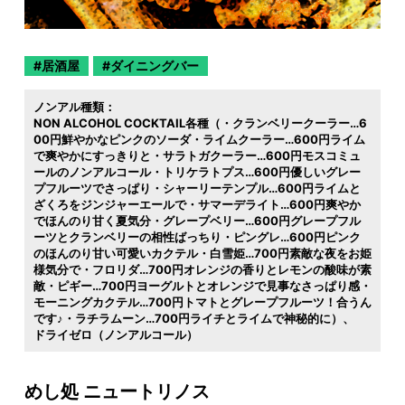
居酒屋
ダイニングバー
ノンアル種類：
NON ALCOHOL COCKTAIL各種（・クランベリークーラー…6
00円鮮やかなピンクのソーダ・ライムクーラー…600円ライム
で爽やかにすっきりと・サラトガクーラー…600円モスコミュ
ールのノンアルコール・トリケラトプス…600円優しいグレー
プフルーツでさっぱり・シャーリーテンプル…600円ライムと
ざくろをジンジャーエールで・サマーデライト…600円爽やか
でほんのり甘く夏気分・グレープベリー…600円グレープフル
ーツとクランベリーの相性ばっちり・ピングレ…600円ピンク
のほんのり甘い可愛いカクテル・白雪姫…700円素敵な夜をお姫
様気分で・フロリダ…700円オレンジの香りとレモンの酸味が素
敵・ピギー…700円ヨーグルトとオレンジで見事なさっぱり感・
モーニングカクテル…700円トマトとグレープフルーツ！合うん
です♪・ラチラムーン…700円ライチとライムで神秘的に）
ドライゼロ（ノンアルコール）
めし処 ニュートリノス