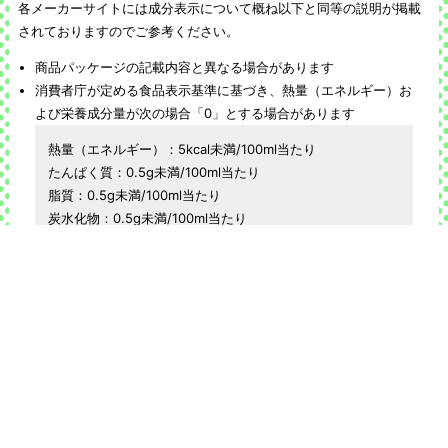
各メーカーサイトには成分表示について概ね以下と同等の説明が掲載
されておりますのでご参考ください。
商品パッケージの記載内容と異なる場合があります
消費者庁が定める食品表示基準に基づき、熱量（エネルギー）お
よび栄養成分量が次の場合「0」とする場合があります
熱量（エネルギー）：5kcal未満/100ml当たり
たんぱく質：0.5g未満/100ml当たり
脂質：0.5g未満/100ml当たり
炭水化物：0.5g未満/100ml当たり
糖質：0.5g未満/100ml当たり
ナトリウム：5mg未満/100ml当たり
食塩相当量は、以下の計算式に基づき記載している場合がありま
す
食塩相当量(g) ＝ ナトリウム量(mg) × 2.54 ÷ 1000
100ml当たりプリン体0.5mg未満を0(mg)と表示しています