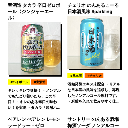
宝酒造 タカラ 辛口ゼロボ
チェリオ のんあるこーる
ール〈ジンジャーエー
日本酒風味 Sparkling
ル〉
日本酒
チェリオ
ハイボール
宝酒造
酒粕発酵エキス末配合 ・リアル
な日本酒の風味を追求し、再現
キレッキレで爽快！ ・ノンアル
したノンアルコール飲料です。
でもたどり着いたら、この辛
・炭酸を入れて飲みやすく仕…
口！ ・キレのある辛口の味わ
い！を実現 ・タカラ「焼酎ハ…
ベアレン べアレン レモン
サントリー のんある酒場
ラードラー・ゼロ
梅酒ソーダ ノンアルコー