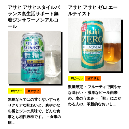
アサヒ アサヒスタイルバ
アサヒ アサヒ ゼロ エー
ランス食生活サポート無
ルテイスト
糖ジンサワーノンアルコ
ール
ビール
アサヒ
数量限定 ・フルーティで爽やか
サワー
アサヒ
な味わい ・濃厚なビール由来
の、麦のうまみ ・「味」にこだ
無糖ならではの甘くないすっき
わる人の、革新的なおいし…
りクリアな味わいと、爽やかな
柑橘とジンの風味で、どんな食
事とも相性抜群です。 ・食事の
脂…