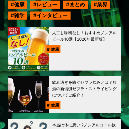
健康
レビュー
まとめ
業界
雑学
インタビュー
人工甘味料なし！おすすめノンアル
ビール10選【2026年最新版】
健康
飲み過ぎを防ぐゼブラ飲みとは？飲
酒の新習慣ゼブラ・ストライピング
についてご紹介！
健康
本当は体に悪い!?ノンアルコール飲