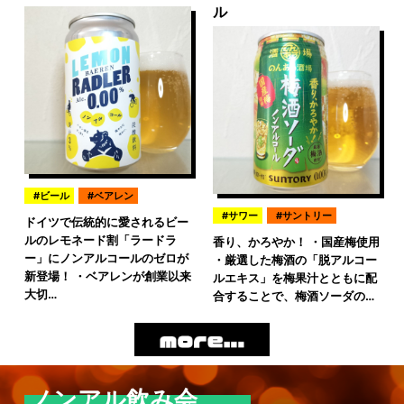
ル
ビール
ベアレン
サワー
サントリー
ドイツで伝統的に愛されるビー
ルのレモネード割「ラードラ
香り、かろやか！ ・国産梅使用
ー」にノンアルコールのゼロが
・厳選した梅酒の「脱アルコー
新登場！ ・ベアレンが創業以来
ルエキス」を梅果汁とともに配
大切…
合することで、梅酒ソーダの…
ノンアル飲み会