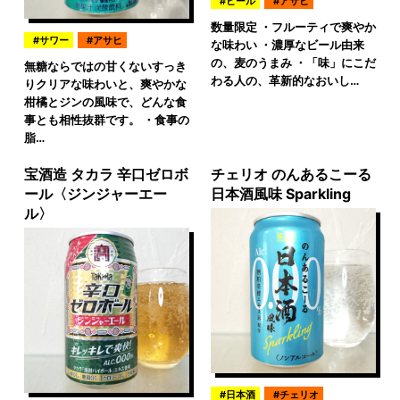
ビール
アサヒ
数量限定 ・フルーティで爽やか
サワー
アサヒ
な味わい ・濃厚なビール由来
の、麦のうまみ ・「味」にこだ
無糖ならではの甘くないすっき
わる人の、革新的なおいし…
りクリアな味わいと、爽やかな
柑橘とジンの風味で、どんな食
事とも相性抜群です。 ・食事の
脂…
宝酒造 タカラ 辛口ゼロボ
チェリオ のんあるこーる
ール〈ジンジャーエー
日本酒風味 Sparkling
ル〉
日本酒
チェリオ