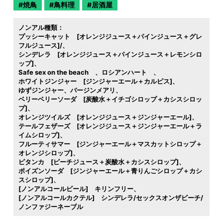
焼鳥
鳥料理
居酒屋
ノンアル種類：
プッシーキャット [オレンジジュース＋パインジュース＋グレ
フルジュース]/
シンデレラ [オレンジジュース＋パインジュース＋レモンシロ
ップ]
Safe sex on the beach
ロシアンハート
ホワイトジンジャー [ジンジャーエール＋カルピス]
ゆずジンジャー
バージンメアリ
ベリーベリーソーダ [炭酸水＋イチゴシロップ＋カシスシロッ
プ]
オレンジツイルズ [オレンジジュース＋ジンジャーエール]
テールフェザーズ [オレンジジュース＋ジンジャーエール＋ラ
イムシロップ]
フルーティサマー [ジンジャーエール＋マスカットシロップ＋
オレンジシロップ]
ピタンカ [ピーチジュース＋炭酸水＋カシスシロップ]
ポイズンソーダ [ジンジャーエール＋青りんごシロップ＋カシ
スシロップ]
[ノンアルコールビール] キリンフリー
[ノンアルコールカクテル] シンデレラ/セックスオンザビーチ/
ノンファジーネーブル