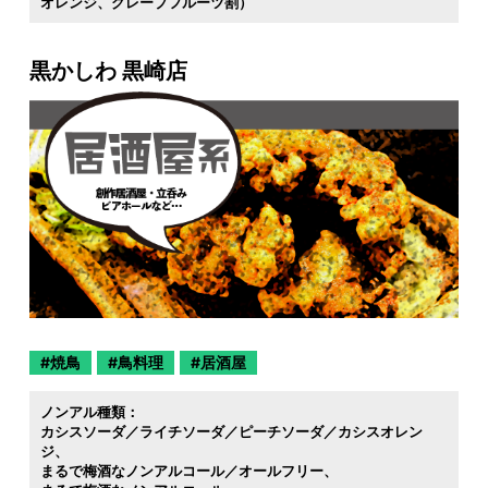
オレンジ
グレープフルーツ割）
黒かしわ 黒崎店
焼鳥
鳥料理
居酒屋
ノンアル種類：
カシスソーダ／ライチソーダ／ピーチソーダ／カシスオレン
ジ
まるで梅酒なノンアルコール／オールフリー