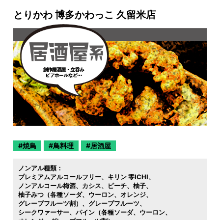
とりかわ 博多かわっこ 久留米店
焼鳥
鳥料理
居酒屋
ノンアル種類：
プレミアムアルコールフリー
キリン 零ICHI
ノンアルコール梅酒
カシス
ピーチ
柚子
柚子みつ（各種ソーダ
ウーロン
オレンジ
グレープフルーツ割）
グレープフルーツ
シークワァーサー
パイン（各種ソーダ
ウーロン