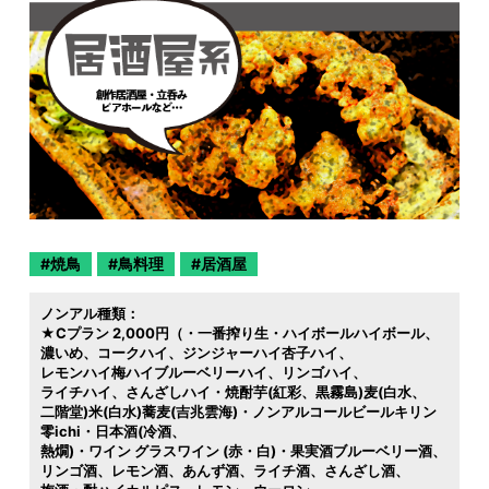
焼鳥
鳥料理
居酒屋
ノンアル種類：
★Cプラン 2,000円（・一番搾り生・ハイボールハイボール
濃いめ
コークハイ
ジンジャーハイ杏子ハイ
レモンハイ梅ハイブルーベリーハイ
リンゴハイ
ライチハイ
さんざしハイ・焼酎芋(紅彩
黒霧島)麦(白水
二階堂)米(白水)蕎麦(吉兆雲海)・ノンアルコールビールキリン
零ichi・日本酒(冷酒
熱燗)・ワイン グラスワイン (赤・白)・果実酒ブルーベリー酒
リンゴ酒
レモン酒
あんず酒
ライチ酒
さんざし酒