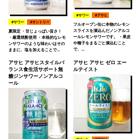
サワー
アサヒ
サワー
サントリー
フルオープン缶に本物のレモン
スライスを漬込んだノンアルコ
夏限定 ・甘じょっぱい旨さ！
ールレモンサワーです。 ・果皮
・厳選焼酎使用 ・本格的なレモ
や種子をまるごと漬込むこと
ンサワーのような味わいはその
で、…
ままに、塩を加えることで…
アサヒ アサヒスタイルバ
アサヒ アサヒ ゼロ エー
ランス食生活サポート無
ルテイスト
糖ジンサワーノンアルコ
ール