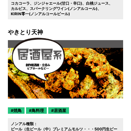
コカコーラ
ジンジャエール(甘口・辛口)
白桃ジュース
カルピス
スパークリングワイン(ノンアルコール)
KIRIN零一(ノンアルコールビール)
やきとり天神
焼鳥
鳥料理
居酒屋
ノンアル種類：
ビール（生ビール（中）プレミアムモルツ・・・500円生ビー