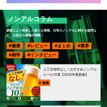
ノンアルコラム
調査により発覚した新たな情報、日常のノンアルに関する疑問な
ど、お役立ち情報が満載！
健康
レビュー
まとめ
業界
雑学
インタビュー
人工甘味料なし！おすすめノンアル
ビール10選【2026年最新版】
健康