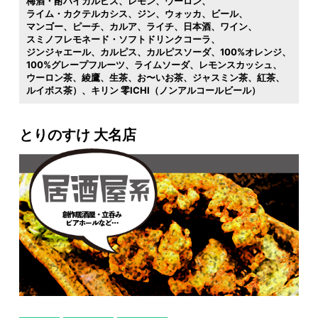
梅酒・酎ハイカルピス
レモン
ウーロン
ライム・カクテルカシス
ジン
ウォッカ
ビール
マンゴー
ピーチ
カルア
ライチ
日本酒
ワイン
スミノフレモネード・ソフトドリンクコーラ
ジンジャエール
カルピス
カルピスソーダ
100%オレンジ
100%グレープフルーツ
ライムソーダ
レモンスカッシュ
ウーロン茶
綾鷹
生茶
お〜いお茶
ジャスミン茶
紅茶
ルイボス茶）
キリン 零ICHI（ノンアルコールビール）
とりのすけ 大名店