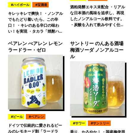
ハイボール
宝酒造
酒粕発酵エキス末配合 ・リアル
な日本酒の風味を追求し、再現
キレッキレで爽快！ ・ノンアル
したノンアルコール飲料です。
でもたどり着いたら、この辛
・炭酸を入れて飲みやすく仕…
口！ ・キレのある辛口の味わ
い！を実現 ・タカラ「焼酎ハ…
ベアレン べアレン レモン
サントリー のんある酒場
ラードラー・ゼロ
梅酒ソーダ ノンアルコー
ル
ビール
ベアレン
サワー
サントリー
ドイツで伝統的に愛されるビー
ルのレモネード割「ラードラ
香り、かろやか！ ・国産梅使用