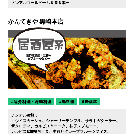
ノンアルコールビール KIRIN零一
かんてきや 黒崎本店
魚介料理・海鮮料理
鳥料理
居酒屋
ノンアル種類：
キウイスカッシュ
シャーリーテンプル
サラトガクーラー
ザクロティ
カルピス＆コーク
柚子スプモーニ
カルピス&柑橘ＭＩＸ
生絞りグレープフルーツフィズ