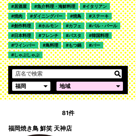
居酒屋
魚介料理・海鮮料理
イタリアン
焼肉
ダイニングバー
焼鳥
ステーキ
創作料理
ホルモン
カフェ
バル・バール
日本料理
フレンチ
パスタ
韓国料理
ワインバー
鳥料理
もつ鍋
バー
しゃぶしゃぶ
81件
福岡焼き鳥 鮮笑 天神店