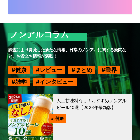
ノンアルコラム
調査により発覚した新たな情報、日常のノンアルに関する疑問な
ど、お役立ち情報が満載！
健康
レビュー
まとめ
業界
雑学
インタビュー
人工甘味料なし！おすすめノンアル
ビール10選【2026年最新版】
健康