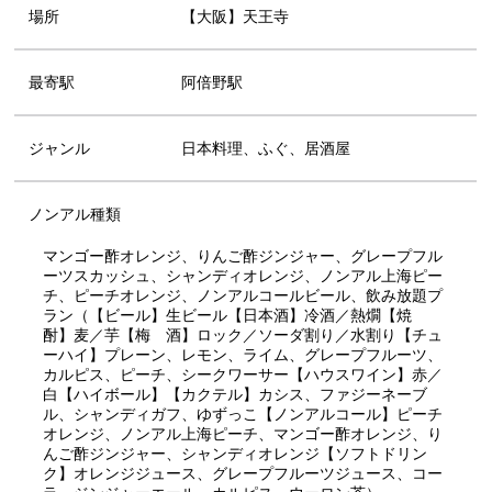
場所
【大阪】天王寺
最寄駅
阿倍野駅
ジャンル
日本料理、ふぐ、居酒屋
ノンアル種類
マンゴー酢オレンジ、りんご酢ジンジャー、グレープフル
ーツスカッシュ、シャンディオレンジ、ノンアル上海ピー
チ、ピーチオレンジ、ノンアルコールビール、飲み放題プ
ラン（【ビール】生ビール【日本酒】冷酒／熱燗【焼
酎】麦／芋【梅 酒】ロック／ソーダ割り／水割り【チュ
ーハイ】プレーン、レモン、ライム、グレープフルーツ、
カルピス、ピーチ、シークワーサー【ハウスワイン】赤／
白【ハイボール】【カクテル】カシス、ファジーネーブ
ル、シャンディガフ、ゆずっこ【ノンアルコール】ピーチ
オレンジ、ノンアル上海ピーチ、マンゴー酢オレンジ、り
んご酢ジンジャー、シャンディオレンジ【ソフトドリン
ク】オレンジジュース、グレープフルーツジュース、コー