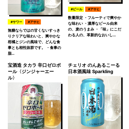
ビール
アサヒ
数量限定 ・フルーティで爽やか
サワー
アサヒ
な味わい ・濃厚なビール由来
の、麦のうまみ ・「味」にこだ
無糖ならではの甘くないすっき
わる人の、革新的なおいし…
りクリアな味わいと、爽やかな
柑橘とジンの風味で、どんな食
事とも相性抜群です。 ・食事の
脂…
宝酒造 タカラ 辛口ゼロボ
チェリオ のんあるこーる
ール〈ジンジャーエー
日本酒風味 Sparkling
ル〉