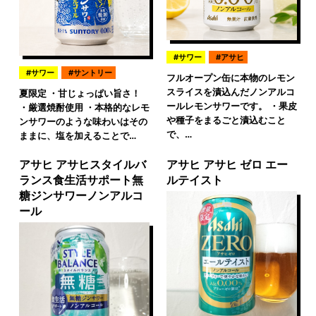
サワー
アサヒ
サワー
サントリー
フルオープン缶に本物のレモン
スライスを漬込んだノンアルコ
夏限定 ・甘じょっぱい旨さ！
ールレモンサワーです。 ・果皮
・厳選焼酎使用 ・本格的なレモ
や種子をまるごと漬込むこと
ンサワーのような味わいはその
で、…
ままに、塩を加えることで…
アサヒ アサヒスタイルバ
アサヒ アサヒ ゼロ エー
ランス食生活サポート無
ルテイスト
糖ジンサワーノンアルコ
ール