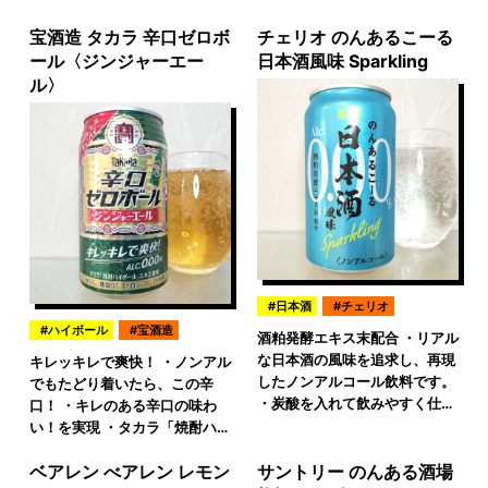
宝酒造 タカラ 辛口ゼロボ
チェリオ のんあるこーる
ール〈ジンジャーエー
日本酒風味 Sparkling
ル〉
日本酒
チェリオ
ハイボール
宝酒造
酒粕発酵エキス末配合 ・リアル
な日本酒の風味を追求し、再現
キレッキレで爽快！ ・ノンアル
したノンアルコール飲料です。
でもたどり着いたら、この辛
・炭酸を入れて飲みやすく仕…
口！ ・キレのある辛口の味わ
い！を実現 ・タカラ「焼酎ハ…
ベアレン べアレン レモン
サントリー のんある酒場