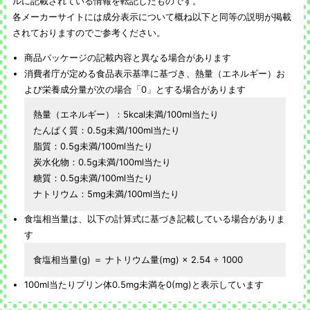
ルに記載されている情報を転記したものです。
各メーカーサイトには成分表示について概ね以下と同等の説明が掲載
されておりますのでご参考ください。
商品パッケージの記載内容と異なる場合があります
消費者庁が定める食品表示基準に基づき、熱量（エネルギー）お
よび栄養成分量が次の場合「0」とする場合があります
熱量（エネルギー）：5kcal未満/100ml当たり
たんぱく質：0.5g未満/100ml当たり
脂質：0.5g未満/100ml当たり
炭水化物：0.5g未満/100ml当たり
糖質：0.5g未満/100ml当たり
ナトリウム：5mg未満/100ml当たり
食塩相当量は、以下の計算式に基づき記載している場合がありま
す
食塩相当量(g) ＝ ナトリウム量(mg) × 2.54 ÷ 1000
100ml当たりプリン体0.5mg未満を0(mg)と表示しています