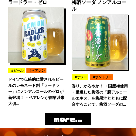
ラードラー・ゼロ
梅酒ソーダ ノンアルコー
ル
ビール
ベアレン
サワー
サントリー
ドイツで伝統的に愛されるビー
ルのレモネード割「ラードラ
香り、かろやか！ ・国産梅使用
ー」にノンアルコールのゼロが
・厳選した梅酒の「脱アルコー
新登場！ ・ベアレンが創業以来
ルエキス」を梅果汁とともに配
大切…
合することで、梅酒ソーダの…