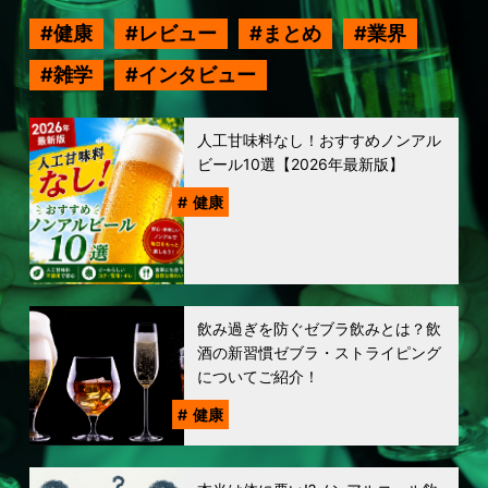
健康
レビュー
まとめ
業界
雑学
インタビュー
人工甘味料なし！おすすめノンアル
ビール10選【2026年最新版】
健康
飲み過ぎを防ぐゼブラ飲みとは？飲
酒の新習慣ゼブラ・ストライピング
についてご紹介！
健康