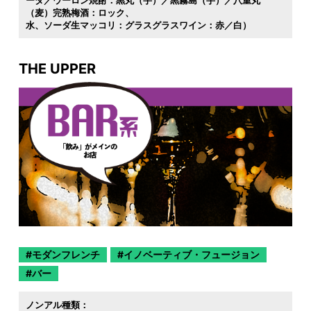
ーダ／ウーロン焼酎：黒丸（芋）／黒霧島（芋）／八重丸
（麦）完熟梅酒：ロック
水
ソーダ生マッコリ：グラスグラスワイン：赤／白）
THE UPPER
モダンフレンチ
イノベーティブ・フュージョン
バー
ノンアル種類：