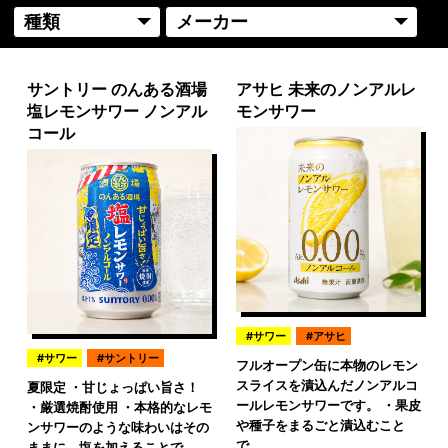
サントリー のんある酒場
アサヒ 未来のノンアルレ
塩レモンサワー ノンアル
モンサワー
コール
サワー
アサヒ
サワー
サントリー
フルオープン缶に本物のレモン
スライスを漬込んだノンアルコ
夏限定 ・甘じょっぱい旨さ！
ールレモンサワーです。 ・果皮
・厳選焼酎使用 ・本格的なレモ
や種子をまるごと漬込むこと
ンサワーのような味わいはその
で、…
ままに、塩を加えることで…