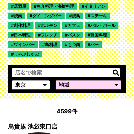
居酒屋
魚介料理・海鮮料理
イタリアン
焼肉
ダイニングバー
焼鳥
ステーキ
創作料理
ホルモン
カフェ
バル・バール
日本料理
フレンチ
パスタ
韓国料理
ワインバー
鳥料理
もつ鍋
バー
しゃぶしゃぶ
4599件
鳥貴族 池袋東口店