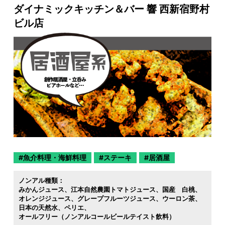
ダイナミックキッチン＆バー 響 西新宿野村
ビル店
魚介料理・海鮮料理
ステーキ
居酒屋
ノンアル種類：
みかんジュース
江本自然農園トマトジュース
国産 白桃
オレンジジュース
グレープフルーツジュース
ウーロン茶
日本の天然水
ペリエ
オールフリー（ノンアルコールビールテイスト飲料）