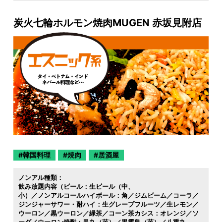
炭火七輪ホルモン焼肉MUGEN 赤坂見附店
韓国料理
焼肉
居酒屋
ノンアル種類：
飲み放題内容（ビール：生ビール（中
小）／ノンアルコールハイボール：角／ジムビーム／コーラ／
ジンジャーサワー・酎ハイ：生グレープフルーツ／生レモン／
ウーロン／黒ウーロン／緑茶／コーン茶カシス：オレンジ／ソ