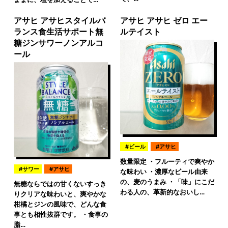
アサヒ アサヒスタイルバ
アサヒ アサヒ ゼロ エー
ランス食生活サポート無
ルテイスト
糖ジンサワーノンアルコ
ール
ビール
アサヒ
数量限定 ・フルーティで爽やか
サワー
アサヒ
な味わい ・濃厚なビール由来
の、麦のうまみ ・「味」にこだ
無糖ならではの甘くないすっき
わる人の、革新的なおいし…
りクリアな味わいと、爽やかな
柑橘とジンの風味で、どんな食
事とも相性抜群です。 ・食事の
脂…