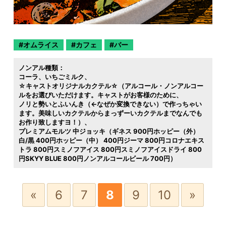
オムライス
カフェ
バー
ノンアル種類：
コーラ
いちごミルク
☆キャストオリジナルカクテル☆（アルコール・ノンアルコー
ルをお選びいただけます。キャストがお客様のために
ノリと勢いとふいんき（←なぜか変換できない）で作っちゃい
ます。美味しいカクテルからまっずーいカクテルまでなんでも
お作り致しますヨ！）
プレミアムモルツ 中ジョッキ（ギネス 900円ホッピー（外）
白/黒 400円ホッピー（中） 400円ジーマ 800円コロナエキス
トラ 800円スミノフアイス 800円スミノフアイスドライ 800
円SKYY BLUE 800円ノンアルコールビール 700円）
«
6
7
8
9
10
»