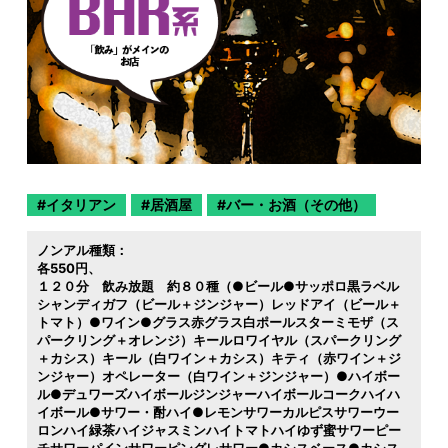
イタリアン
居酒屋
バー・お酒（その他）
ノンアル種類：
各550円
１２０分 飲み放題 約８０種（●ビール●サッポロ黒ラベル
シャンディガフ（ビール＋ジンジャー）レッドアイ（ビール＋
トマト）●ワイン●グラス赤グラス白ポールスターミモザ（ス
パークリング＋オレンジ）キールロワイヤル（スパークリング
＋カシス）キール（白ワイン＋カシス）キティ（赤ワイン＋ジ
ンジャー）オペレーター（白ワイン＋ジンジャー）●ハイボー
ル●デュワーズハイボールジンジャーハイボールコークハイハ
イボール●サワー・酎ハイ●レモンサワーカルピスサワーウー
ロンハイ緑茶ハイジャスミンハイトマトハイゆず蜜サワーピー