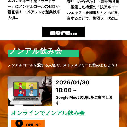
ルのレモネード割「ラードラ
香り、かろやか！ ・国産梅使用
ー」にノンアルコールのゼロが
・厳選した梅酒の「脱アルコー
新登場！ ・ベアレンが創業以来
ルエキス」を梅果汁とともに配
大切…
合することで、梅酒ソーダの…
ノンアル飲み会
ノンアルコールを愛する人達で、ストレスフリーに飲みましょう！
2026/01/30
18:00～
Google Meet のURLをご案内しま
す
オンラインでノンアル飲み会
ONLINE