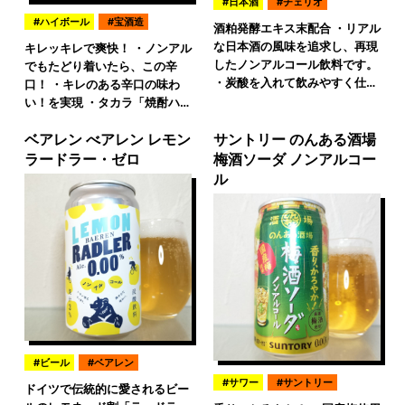
日本酒
チェリオ
ハイボール
宝酒造
酒粕発酵エキス末配合 ・リアル
な日本酒の風味を追求し、再現
キレッキレで爽快！ ・ノンアル
したノンアルコール飲料です。
でもたどり着いたら、この辛
・炭酸を入れて飲みやすく仕…
口！ ・キレのある辛口の味わ
い！を実現 ・タカラ「焼酎ハ…
ベアレン べアレン レモン
サントリー のんある酒場
ラードラー・ゼロ
梅酒ソーダ ノンアルコー
ル
ビール
ベアレン
サワー
サントリー
ドイツで伝統的に愛されるビー