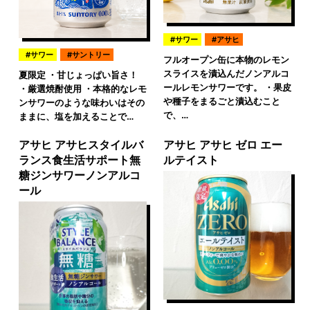
サワー
アサヒ
サワー
サントリー
フルオープン缶に本物のレモン
スライスを漬込んだノンアルコ
夏限定 ・甘じょっぱい旨さ！
ールレモンサワーです。 ・果皮
・厳選焼酎使用 ・本格的なレモ
や種子をまるごと漬込むこと
ンサワーのような味わいはその
で、…
ままに、塩を加えることで…
アサヒ アサヒスタイルバ
アサヒ アサヒ ゼロ エー
ランス食生活サポート無
ルテイスト
糖ジンサワーノンアルコ
ール