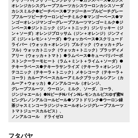
チサワーパインサワーピングレサワー●カシスベース●カシス
オレンジカシスグレープフルーツカシスウーロンカシスソーダ
カシスミルク●ピーチベース●ファジーネーブルピーチグレー
プフルーツピーチウーロンピーチミルク●マンゴーベース●マ
ンゴーオレンジマンゴーグレープフルーツマンゴーミルク●ジ
ンベース●ジントニック（ジン＋トニック）ジンリッキー（ジ
ン＋ソーダ）オレンジブロッサム（ジン＋オレンジ）ジンフィ
ズ（ジン＋レモン＋ソーダ）●ウォッカベース●スクリュード
ライバー（ウォッカ＋オレンジ）ブルドック（ウォッカ＋グレ
フル）ウォッカトニック（ウォッカ＋トニック）ブラッディメ
アリー（ウォッカ＋トマト）●ラムベース●キューバリバーボ
ストンクーラーモヒート（ラム＋ミント＋ライム＋ソーダ）●
テキーラベース●テキーラサンライズ（テキーラ＋オレンジ）
テコニック（テキーラ＋トニック）メキシコーク（テキーラ＋
コーラ）カルーアベースカルーアミルクブラックルシアン（カ
ルーア＋ウォッカ）●ノンアルコール（オレンジ
グレープフルーツ
ウーロン
ミルク
ソーダ
コーラ
ジンジャエール）●NピーチNパインNレモンカルピスゆず蜜N
ピングレノンアルコールビール●ソフトドリンク●ウーロン緑
茶ジャスミンコーラジンジャエールオレンジグレープフルーツ
トマトジュースカルピス）
ノンアルコール ドライゼロ
フタバヤ