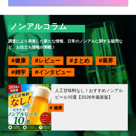
ノンアルコラム
調査により発覚した新たな情報、日常のノンアルに関する疑問な
ど、お役立ち情報が満載！
健康
レビュー
まとめ
業界
雑学
インタビュー
人工甘味料なし！おすすめノンアル
ビール10選【2026年最新版】
健康