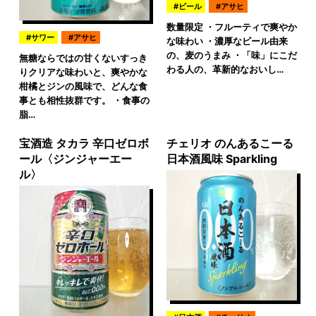
ビール
アサヒ
数量限定 ・フルーティで爽やか
サワー
アサヒ
な味わい ・濃厚なビール由来
の、麦のうまみ ・「味」にこだ
無糖ならではの甘くないすっき
わる人の、革新的なおいし…
りクリアな味わいと、爽やかな
柑橘とジンの風味で、どんな食
事とも相性抜群です。 ・食事の
脂…
宝酒造 タカラ 辛口ゼロボ
チェリオ のんあるこーる
ール〈ジンジャーエー
日本酒風味 Sparkling
ル〉