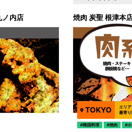
丸ノ内店
焼肉 炭聖 根津本
エリア
TOKYO
最寄り
韓国料理
焼肉
ホ