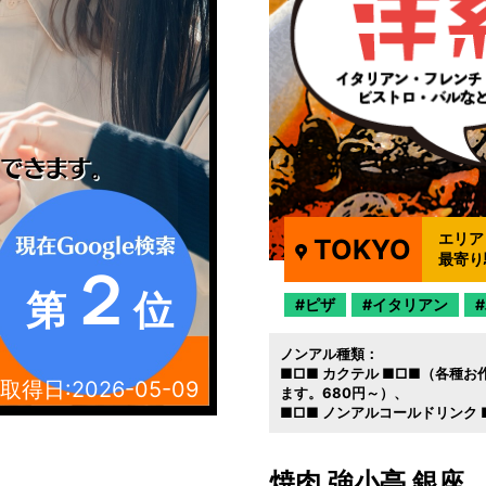
エリア
TOKYO
最寄り
２
第
位
ピザ
イタリアン
ノンアル種類：
■□■ カクテル ■□■（各種
取得日:
2026-05-09
ます。680円～）
■□■ ノンアルコールドリンク 
焼肉 強小亭 銀座