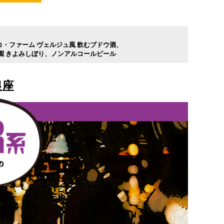
コ・ファーム ヴェルジュ風 飲むブドウ酒
園 きよみしぼり
ノンアルコールビール
銀座