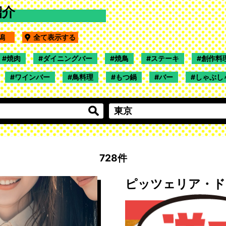
紹介
新潟
全て表示する
焼肉
ダイニングバー
焼鳥
ステーキ
創作料
ワインバー
鳥料理
もつ鍋
バー
しゃぶし
728件
ピッツェリア・ド