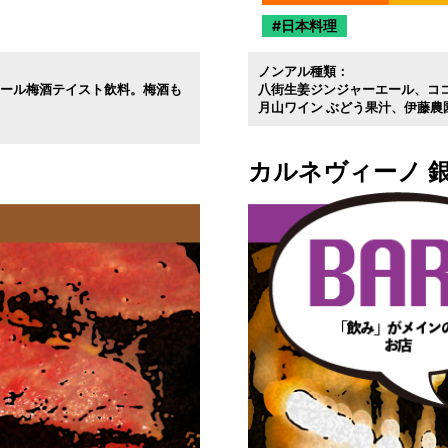
日本料理
ノンアル種類：
コール梅酒テイスト飲料。梅酒も
八街生姜ジンジャーエール
コ
月山ワイン ぶどう果汁
伊藤農
カルネヴィーノ 