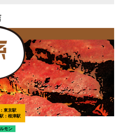
店
：
東京駅
駅：
根津駅
ルモン