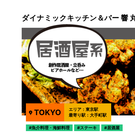
ダイナミックキッチン＆バー 響 
エリア：
東京駅
TOKYO
最寄り駅：
大手町駅
魚介料理・海鮮料理
ステーキ
居酒屋