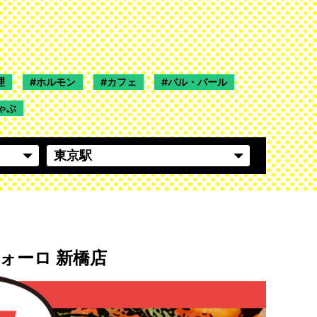
理
ホルモン
カフェ
バル・バール
ゃぶ
ォーロ 新橋店