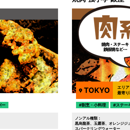
エリア
TOKYO
最寄り
バー
割烹・小料理
ステー
ノンアル種類：
黒烏龍茶
玉露茶
オレンジジ
スパークリングウォーター