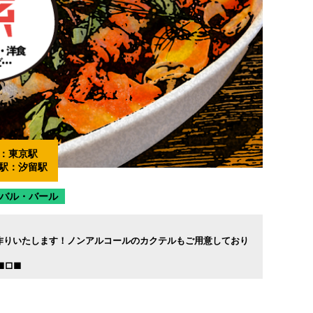
：
東京駅
駅：
汐留駅
バル・バール
お作りいたします！ノンアルコールのカクテルもご用意しており
■□■