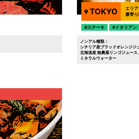
エリア
TOKYO
最寄り
ステーキ
イタリアン
ノンアル種類：
シチリア産ブラッドオレンジジ
北海道産 無農薬リンゴジュース
ミネラルウォーター