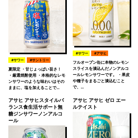
サワー
アサヒ
サワー
サントリー
フルオープン缶に本物のレモン
スライスを漬込んだノンアルコ
夏限定 ・甘じょっぱい旨さ！
ールレモンサワーです。 ・果皮
・厳選焼酎使用 ・本格的なレモ
や種子をまるごと漬込むこと
ンサワーのような味わいはその
で、…
ままに、塩を加えることで…
アサヒ アサヒスタイルバ
アサヒ アサヒ ゼロ エー
ランス食生活サポート無
ルテイスト
糖ジンサワーノンアルコ
ール