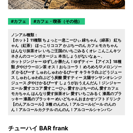
カフェ
カフェ・喫茶（その他）
ノンアル種類：
【ホット】11種類 ちょっと一息こーひぃ 緑ちゃん（緑茶） 紅ち
ゃん（紅茶） ほっこりココア かぷちーのん カフェモカちゃん
はんなり抹茶オレ いちご王国のいちごみるくオレ こんこんキツ
ネさんのコーンポタージュ 本当しょうがないなぁ～
ホットジンジャー ゆずしか勝たん！ゆずティー 【アイス】18種
類 夕やけウーロン茶 オス！おらコーラ！ めろめろ♡メロンソー
ダ かるぴーす しゅわしゅわかるぴーす キラキラ白ぶどうジュー
ス しゅわしゅわ白ぶどう炭酸 愛すティー 太陽サンサンオレンジ
ジュース 夕やけかるぴーす しょうがおうえんだん！ジンジャー
エール 愛すココア 愛すこーひぃ 愛すかぷちーのん 愛すカフェ
モカちゃん はんなり愛す抹茶オレ 愛すいちごみるく 漆黒のブラ
ッキー 漆黒のブラッキー めいどちゃんおまかせソフトドリンク
【のんアルコール】3種 のんのん！アルコールビール のんの
ん！アルコールカクテル のんのん！アルコールシャンパン
チューハイ BAR frank