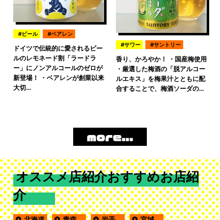
ビール
ベアレン
サワー
サントリー
ドイツで伝統的に愛されるビー
ルのレモネード割「ラードラ
香り、かろやか！ ・国産梅使用
ー」にノンアルコールのゼロが
・厳選した梅酒の「脱アルコー
新登場！ ・ベアレンが創業以来
ルエキス」を梅果汁とともに配
大切…
合することで、梅酒ソーダの…
オススメ店紹介おすすめお店紹
介
北海道
青森
岩手
宮城