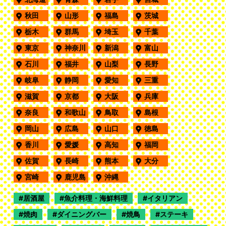
秋田
山形
福島
茨城
栃木
群馬
埼玉
千葉
東京
神奈川
新潟
富山
石川
福井
山梨
長野
岐阜
静岡
愛知
三重
滋賀
京都
大阪
兵庫
奈良
和歌山
鳥取
島根
岡山
広島
山口
徳島
香川
愛媛
高知
福岡
佐賀
長崎
熊本
大分
宮崎
鹿児島
沖縄
居酒屋
魚介料理・海鮮料理
イタリアン
焼肉
ダイニングバー
焼鳥
ステーキ