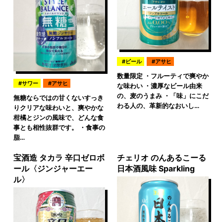
ビール
アサヒ
数量限定 ・フルーティで爽やか
サワー
アサヒ
な味わい ・濃厚なビール由来
の、麦のうまみ ・「味」にこだ
無糖ならではの甘くないすっき
わる人の、革新的なおいし…
りクリアな味わいと、爽やかな
柑橘とジンの風味で、どんな食
事とも相性抜群です。 ・食事の
脂…
宝酒造 タカラ 辛口ゼロボ
チェリオ のんあるこーる
ール〈ジンジャーエー
日本酒風味 Sparkling
ル〉