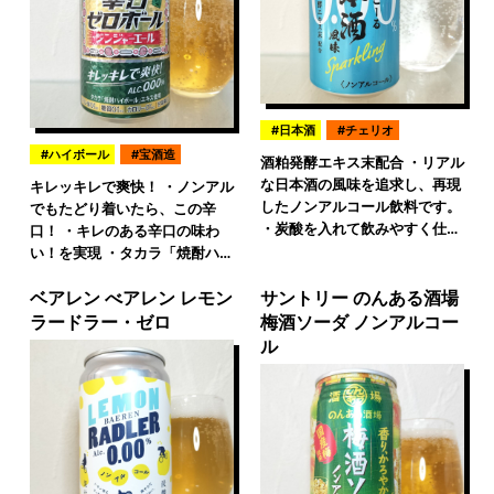
日本酒
チェリオ
ハイボール
宝酒造
酒粕発酵エキス末配合 ・リアル
な日本酒の風味を追求し、再現
キレッキレで爽快！ ・ノンアル
したノンアルコール飲料です。
でもたどり着いたら、この辛
・炭酸を入れて飲みやすく仕…
口！ ・キレのある辛口の味わ
い！を実現 ・タカラ「焼酎ハ…
ベアレン べアレン レモン
サントリー のんある酒場
ラードラー・ゼロ
梅酒ソーダ ノンアルコー
ル