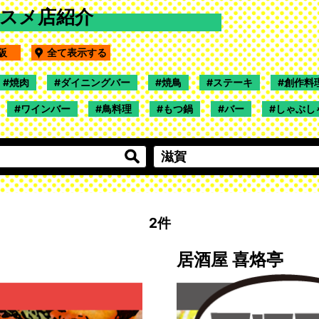
ススメ店紹介
大阪
全て表示する
焼肉
ダイニングバー
焼鳥
ステーキ
創作料
ワインバー
鳥料理
もつ鍋
バー
しゃぶし
2件
居酒屋 喜烙亭