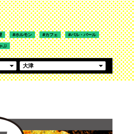
理
ホルモン
カフェ
バル・バール
ゃぶ