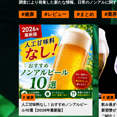
調査により発覚した新たな情報、日常のノンアルに関す
健康
レビュー
まとめ
業界
健康
健康
人工甘味料なし！おすすめノンアルビー
飲み過ぎ
ル10選【2026年最新版】
新習慣ゼ
ご紹介！