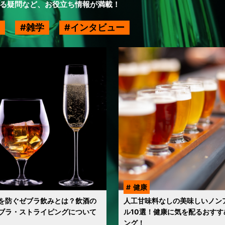
る疑問など、お役立ち情報が満載！
雑学
インタビュー
健康
を防ぐゼブラ飲みとは？飲酒の
人工甘味料なしの美味しいノン
ブラ・ストライピングについて
ル10選！健康に気を配るおすす
ング！