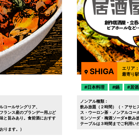
エリア
SHIGA
最寄り
日本料理
鍋
居酒
ノンアル種類：
ルコールサングリア
飲み放題（２時間）（・アサヒ
フランス産のブランデー用ぶど
ス・ウーロン茶・ノンアルコー
味と旨みあり。食前酒におすす
モンソーダ・梅酒ソーダ※飲み放
テーブルは３時間までご利用い
ております。）