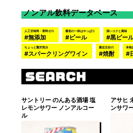
ノンアル飲料データベース
人工甘味料・香料ゼロ
最初の一杯はやっぱり
深いコクと風味
無添加
ビール
黒ビー
ちょっと贅沢気分
最近注目の
本格
スパークリングワイン
焼酎
サントリー のんある酒場 塩
アサヒ 
レモンサワー ノンアルコー
ンサワ
ル