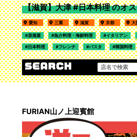
【滋賀】大津 #日本料理 のオ
愛知
三重
滋賀
京都
居酒屋
魚介料理・海鮮料理
イタリアン
日本料理
フレンチ
パスタ
韓国料理
FURIAN山ノ上迎賓館