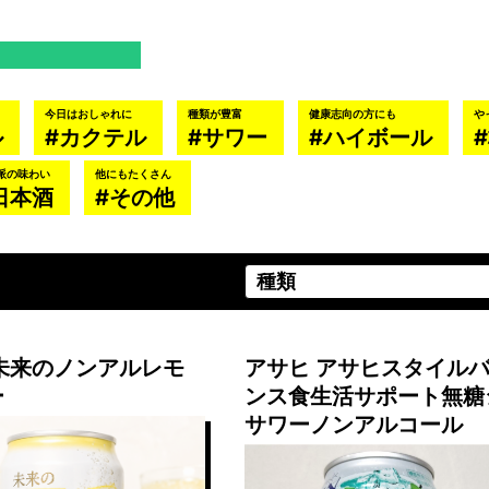
今日はおしゃれに
種類が豊富
健康志向の方にも
や
ル
カクテル
サワー
ハイボール
派の味わい
他にもたくさん
日本酒
その他
未来のノンアルレモ
アサヒ アサヒスタイル
ー
ンス食生活サポート無糖
サワーノンアルコール