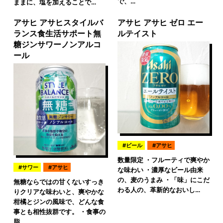
で、…
ままに、塩を加えることで…
アサヒ アサヒスタイルバ
アサヒ アサヒ ゼロ エー
ランス食生活サポート無
ルテイスト
糖ジンサワーノンアルコ
ール
ビール
アサヒ
数量限定 ・フルーティで爽やか
サワー
アサヒ
な味わい ・濃厚なビール由来
の、麦のうまみ ・「味」にこだ
無糖ならではの甘くないすっき
わる人の、革新的なおいし…
りクリアな味わいと、爽やかな
柑橘とジンの風味で、どんな食
事とも相性抜群です。 ・食事の
脂…