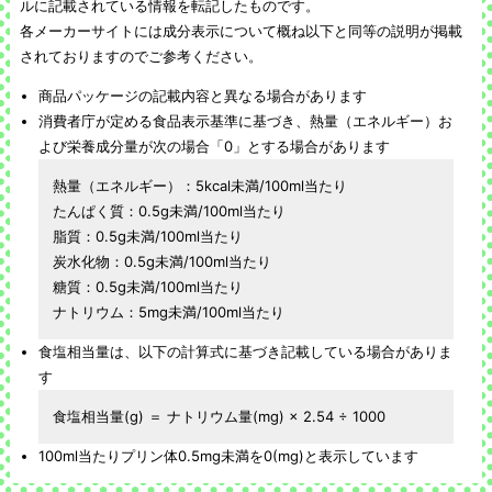
ルに記載されている情報を転記したものです。
各メーカーサイトには成分表示について概ね以下と同等の説明が掲載
されておりますのでご参考ください。
商品パッケージの記載内容と異なる場合があります
消費者庁が定める食品表示基準に基づき、熱量（エネルギー）お
よび栄養成分量が次の場合「0」とする場合があります
熱量（エネルギー）：5kcal未満/100ml当たり
たんぱく質：0.5g未満/100ml当たり
脂質：0.5g未満/100ml当たり
炭水化物：0.5g未満/100ml当たり
糖質：0.5g未満/100ml当たり
ナトリウム：5mg未満/100ml当たり
食塩相当量は、以下の計算式に基づき記載している場合がありま
す
食塩相当量(g) ＝ ナトリウム量(mg) × 2.54 ÷ 1000
100ml当たりプリン体0.5mg未満を0(mg)と表示しています