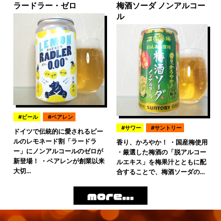
ラードラー・ゼロ
梅酒ソーダ ノンアルコー
ル
ビール
ベアレン
サワー
サントリー
ドイツで伝統的に愛されるビー
ルのレモネード割「ラードラ
香り、かろやか！ ・国産梅使用
ー」にノンアルコールのゼロが
・厳選した梅酒の「脱アルコー
新登場！ ・ベアレンが創業以来
ルエキス」を梅果汁とともに配
大切…
合することで、梅酒ソーダの…