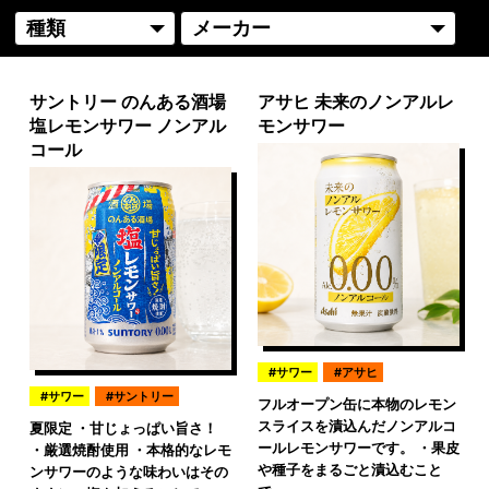
サントリー のんある酒場
アサヒ 未来のノンアルレ
塩レモンサワー ノンアル
モンサワー
コール
サワー
アサヒ
サワー
サントリー
フルオープン缶に本物のレモン
スライスを漬込んだノンアルコ
夏限定 ・甘じょっぱい旨さ！
ールレモンサワーです。 ・果皮
・厳選焼酎使用 ・本格的なレモ
や種子をまるごと漬込むこと
ンサワーのような味わいはその