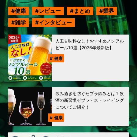
健康
レビュー
まとめ
業界
雑学
インタビュー
人工甘味料なし！おすすめノンアル
ビール10選【2026年最新版】
健康
飲み過ぎを防ぐゼブラ飲みとは？飲
酒の新習慣ゼブラ・ストライピング
についてご紹介！
健康