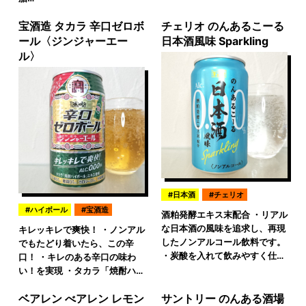
宝酒造 タカラ 辛口ゼロボ
チェリオ のんあるこーる
ール〈ジンジャーエー
日本酒風味 Sparkling
ル〉
日本酒
チェリオ
ハイボール
宝酒造
酒粕発酵エキス末配合 ・リアル
な日本酒の風味を追求し、再現
キレッキレで爽快！ ・ノンアル
したノンアルコール飲料です。
でもたどり着いたら、この辛
・炭酸を入れて飲みやすく仕…
口！ ・キレのある辛口の味わ
い！を実現 ・タカラ「焼酎ハ…
ベアレン べアレン レモン
サントリー のんある酒場