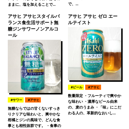
で、…
ままに、塩を加えることで…
アサヒ アサヒスタイルバ
アサヒ アサヒ ゼロ エー
ランス食生活サポート無
ルテイスト
糖ジンサワーノンアルコ
ール
ビール
アサヒ
数量限定 ・フルーティで爽やか
サワー
アサヒ
な味わい ・濃厚なビール由来
の、麦のうまみ ・「味」にこだ
無糖ならではの甘くないすっき
わる人の、革新的なおいし…
りクリアな味わいと、爽やかな
柑橘とジンの風味で、どんな食
事とも相性抜群です。 ・食事の