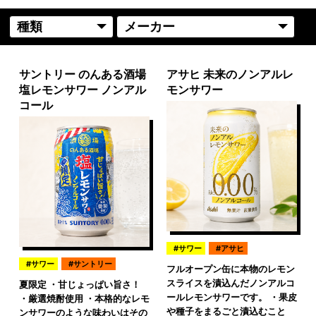
サントリー のんある酒場
アサヒ 未来のノンアルレ
塩レモンサワー ノンアル
モンサワー
コール
サワー
アサヒ
サワー
サントリー
フルオープン缶に本物のレモン
スライスを漬込んだノンアルコ
夏限定 ・甘じょっぱい旨さ！
ールレモンサワーです。 ・果皮
・厳選焼酎使用 ・本格的なレモ
や種子をまるごと漬込むこと
ンサワーのような味わいはその