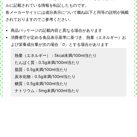
ルに記載されている情報を転記したものです。
各メーカーサイトには成分表示について概ね以下と同等の説明が掲載
されておりますのでご参考ください。
商品パッケージの記載内容と異なる場合があります
消費者庁が定める食品表示基準に基づき、熱量（エネルギー）お
よび栄養成分量が次の場合「0」とする場合があります
熱量（エネルギー）：5kcal未満/100ml当たり
たんぱく質：0.5g未満/100ml当たり
脂質：0.5g未満/100ml当たり
炭水化物：0.5g未満/100ml当たり
糖質：0.5g未満/100ml当たり
ナトリウム：5mg未満/100ml当たり
食塩相当量は、以下の計算式に基づき記載している場合がありま
す
食塩相当量(g) ＝ ナトリウム量(mg) × 2.54 ÷ 1000
100ml当たりプリン体0.5mg未満を0(mg)と表示しています