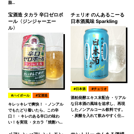
脂…
宝酒造 タカラ 辛口ゼロボ
チェリオ のんあるこーる
ール〈ジンジャーエー
日本酒風味 Sparkling
ル〉
日本酒
チェリオ
ハイボール
宝酒造
酒粕発酵エキス末配合 ・リアル
な日本酒の風味を追求し、再現
キレッキレで爽快！ ・ノンアル
したノンアルコール飲料です。
でもたどり着いたら、この辛
・炭酸を入れて飲みやすく仕…
口！ ・キレのある辛口の味わ
い！を実現 ・タカラ「焼酎ハ…