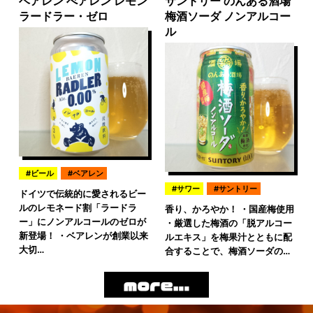
ベアレン べアレン レモン
サントリー のんある酒場
ラードラー・ゼロ
梅酒ソーダ ノンアルコー
ル
ビール
ベアレン
サワー
サントリー
ドイツで伝統的に愛されるビー
ルのレモネード割「ラードラ
香り、かろやか！ ・国産梅使用
ー」にノンアルコールのゼロが
・厳選した梅酒の「脱アルコー
新登場！ ・ベアレンが創業以来
ルエキス」を梅果汁とともに配
大切…
合することで、梅酒ソーダの…