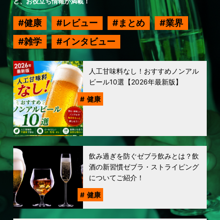
ど、お役立ち情報が満載！
健康
レビュー
まとめ
業界
雑学
インタビュー
人工甘味料なし！おすすめノンアル
ビール10選【2026年最新版】
健康
飲み過ぎを防ぐゼブラ飲みとは？飲
酒の新習慣ゼブラ・ストライピング
についてご紹介！
健康