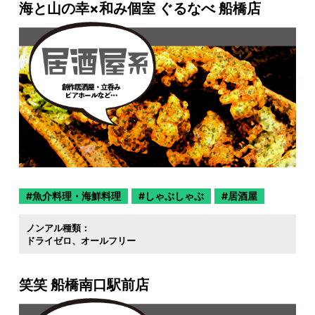
海と山の幸×和み個室 ぐるなべ 船橋店
魚介料理・海鮮料理
しゃぶしゃぶ
居酒屋
ノンアル種類：
ドライゼロ
オールフリー
笑笑 船橋南口駅前店