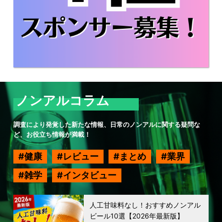
ノンアルコラム
調査により発覚した新たな情報、日常のノンアルに関する疑問な
ど、お役立ち情報が満載！
健康
レビュー
まとめ
業界
雑学
インタビュー
人工甘味料なし！おすすめノンアル
ビール10選【2026年最新版】