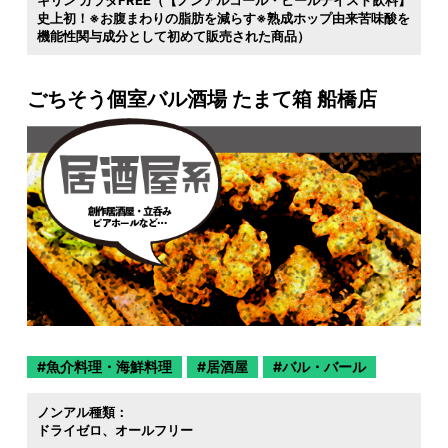
キリン カラダFREE（【ノンアルコール・ビールテイスト飲料】
史上初！※お腹まわりの脂肪を減らす※熟成ホップ由来苦味酸を
機能性関与成分として初めて販売された商品）
ごちそう個室バル酒場 たまて箱 船橋店
魚介料理・海鮮料理
居酒屋
バル・バール
ノンアル種類：
ドライゼロ
オールフリー