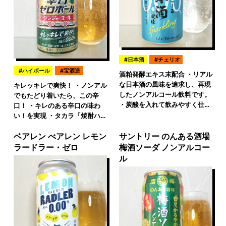
日本酒
チェリオ
ハイボール
宝酒造
酒粕発酵エキス末配合 ・リアル
な日本酒の風味を追求し、再現
キレッキレで爽快！ ・ノンアル
したノンアルコール飲料です。
でもたどり着いたら、この辛
・炭酸を入れて飲みやすく仕…
口！ ・キレのある辛口の味わ
い！を実現 ・タカラ「焼酎ハ…
ベアレン べアレン レモン
サントリー のんある酒場
ラードラー・ゼロ
梅酒ソーダ ノンアルコー
ル