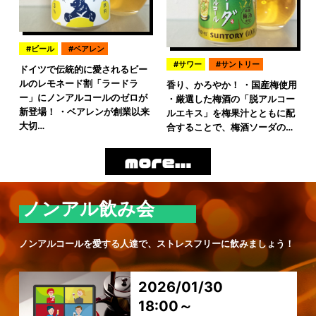
ビール
ベアレン
サワー
サントリー
ドイツで伝統的に愛されるビー
ルのレモネード割「ラードラ
香り、かろやか！ ・国産梅使用
ー」にノンアルコールのゼロが
・厳選した梅酒の「脱アルコー
新登場！ ・ベアレンが創業以来
ルエキス」を梅果汁とともに配
大切…
合することで、梅酒ソーダの…
ノンアル飲み会
ノンアルコールを愛する人達で、ストレスフリーに飲みましょう！
2026/01/30
18:00～