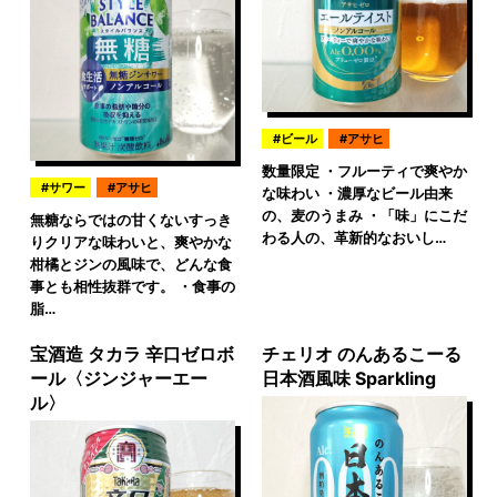
ビール
アサヒ
数量限定 ・フルーティで爽やか
サワー
アサヒ
な味わい ・濃厚なビール由来
の、麦のうまみ ・「味」にこだ
無糖ならではの甘くないすっき
わる人の、革新的なおいし…
りクリアな味わいと、爽やかな
柑橘とジンの風味で、どんな食
事とも相性抜群です。 ・食事の
脂…
宝酒造 タカラ 辛口ゼロボ
チェリオ のんあるこーる
ール〈ジンジャーエー
日本酒風味 Sparkling
ル〉