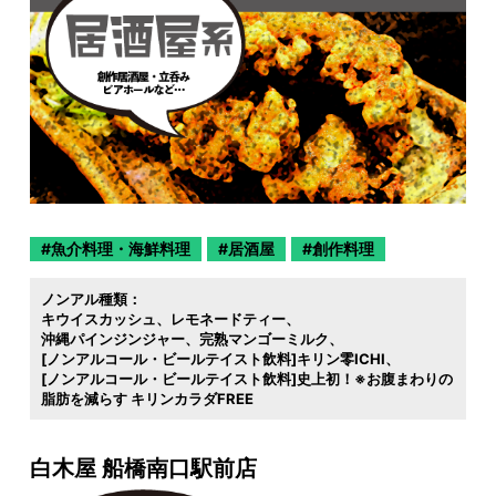
魚介料理・海鮮料理
居酒屋
創作料理
ノンアル種類：
キウイスカッシュ
レモネードティー
沖縄パインジンジャー
完熟マンゴーミルク
[ノンアルコール・ビールテイスト飲料]キリン零ICHI
[ノンアルコール・ビールテイスト飲料]史上初！※お腹まわりの
脂肪を減らす キリンカラダFREE
白木屋 船橋南口駅前店