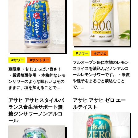
サワー
アサヒ
サワー
サントリー
フルオープン缶に本物のレモン
スライスを漬込んだノンアルコ
夏限定 ・甘じょっぱい旨さ！
ールレモンサワーです。 ・果皮
・厳選焼酎使用 ・本格的なレモ
や種子をまるごと漬込むこと
ンサワーのような味わいはその
で、…
ままに、塩を加えることで…
アサヒ アサヒスタイルバ
アサヒ アサヒ ゼロ エー
ランス食生活サポート無
ルテイスト
糖ジンサワーノンアルコ
ール