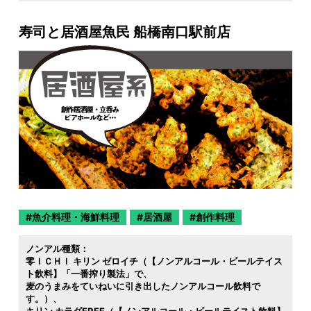
寿司と居酒屋魚民 船橋南口駅前店
魚介料理・海鮮料理
居酒屋
創作料理
ノンアル種類：
零ＩＣＨＩ キリン ゼロイチ（【ノンアルコール・ビールテイス
ト飲料】「一番搾り製法」で
麦のうまみをていねいに引き出したノンアルコール飲料で
す。）