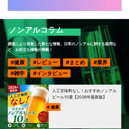
ノンアルコラム
調査により発覚した新たな情報、日常のノンアルに関する疑問な
ど、お役立ち情報が満載！
健康
レビュー
まとめ
業界
雑学
インタビュー
人工甘味料なし！おすすめノンアル
ビール10選【2026年最新版】
健康