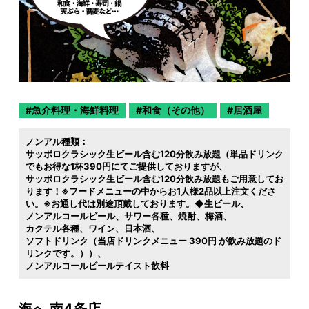
魚介料理・海鮮料理
和食（その他）
居酒屋
ノンアル種類：
サッポロクラシック生ビール含む120分飲み放題（単品ドリンク
でもお得な1杯390円にてご提供しておりますが
サッポロクラシック生ビール含む120分飲み放題もご用意してお
ります！※フードメニューの中からお1人様2品以上注文くださ
い。※お通し代は別途頂戴しております。◆生ビール
ノンアルコールビール
サワー各種
焼酎
梅酒
カクテル各種
ワイン
日本酒
ソフトドリンク（当店ドリンクメニュー 390円 が飲み放題のド
リンクです。））
ノンアルコールビールテイスト飲料