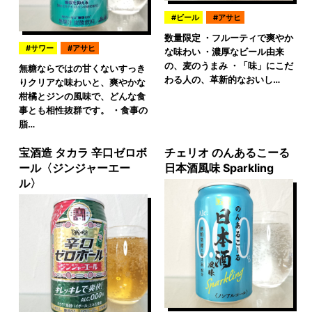
ビール
アサヒ
数量限定 ・フルーティで爽やか
サワー
アサヒ
な味わい ・濃厚なビール由来
の、麦のうまみ ・「味」にこだ
無糖ならではの甘くないすっき
わる人の、革新的なおいし…
りクリアな味わいと、爽やかな
柑橘とジンの風味で、どんな食
事とも相性抜群です。 ・食事の
脂…
宝酒造 タカラ 辛口ゼロボ
チェリオ のんあるこーる
ール〈ジンジャーエー
日本酒風味 Sparkling
ル〉