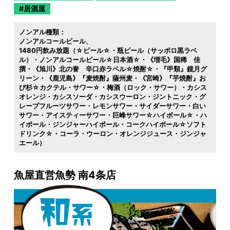
居酒屋
ノンアル種類：
ノンアルコールビール
1480円飲み放題（☆ビール☆・瓶ビール（サッポロ黒ラベ
ル）・ノンアルコールビール☆日本酒☆・《増毛》国稀 佳
撰・《旭川》北の誉 辛口赤ラベル☆焼酎☆・『甲類』鏡月グ
リーン・《鹿児島》『麦焼酎』薩州麦・《宮崎》『芋焼酎』お
び杉☆カクテル・サワー☆・梅酒（ロック・サワー）・カシス
オレンジ・カシスソーダ・カシスウーロン・ジントニック・グ
レープフルーツサワー・レモンサワー・サイダーサワー・白い
サワー・アイスティーサワー・巨峰サワー☆ハイボール☆・ハ
イボール・ジンジャーハイボール・コークハイボール☆ソフト
ドリンク☆・コーラ・ウーロン・オレンジジュース・ジンジャ
エール）
魚屋直営魚勢 南4条店