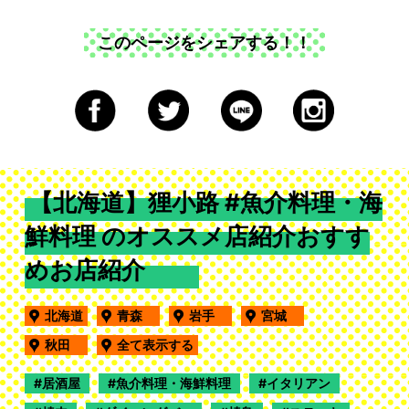
このページをシェアする！！
【北海道】狸小路 #魚介料理・海
鮮料理 のオススメ店紹介おすす
めお店紹介
北海道
青森
岩手
宮城
秋田
全て表示する
居酒屋
魚介料理・海鮮料理
イタリアン