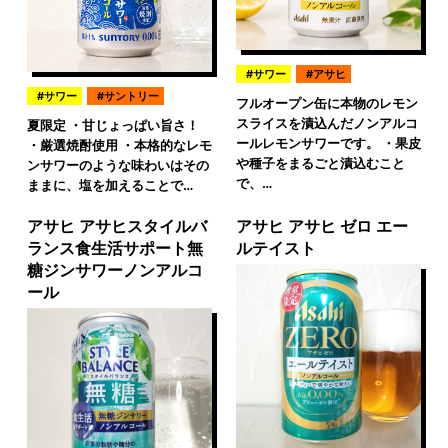
サワー
アサヒ
サワー
サントリー
フルオープン缶に本物のレモン
スライスを漬込んだノンアルコ
夏限定 ・甘じょっぱい旨さ！
ールレモンサワーです。 ・果皮
・厳選焼酎使用 ・本格的なレモ
や種子をまるごと漬込むこと
ンサワーのような味わいはその
で、…
ままに、塩を加えることで…
アサヒ アサヒスタイルバ
アサヒ アサヒ ゼロ エー
ランス食生活サポート無
ルテイスト
糖ジンサワーノンアルコ
ール