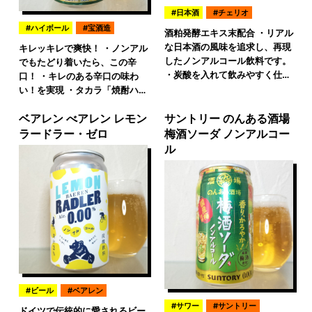
日本酒
チェリオ
ハイボール
宝酒造
酒粕発酵エキス末配合 ・リアル
な日本酒の風味を追求し、再現
キレッキレで爽快！ ・ノンアル
したノンアルコール飲料です。
でもたどり着いたら、この辛
・炭酸を入れて飲みやすく仕…
口！ ・キレのある辛口の味わ
い！を実現 ・タカラ「焼酎ハ…
ベアレン べアレン レモン
サントリー のんある酒場
ラードラー・ゼロ
梅酒ソーダ ノンアルコー
ル
ビール
ベアレン
サワー
サントリー
ドイツで伝統的に愛されるビー