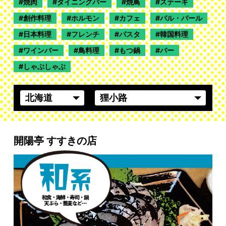
焼肉
ダイニングバー
焼鳥
ステーキ
創作料理
ホルモン
カフェ
バル・バール
日本料理
フレンチ
パスタ
韓国料理
ワインバー
鳥料理
もつ鍋
バー
しゃぶしゃぶ
開陽亭 すすきの店